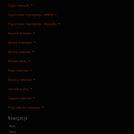
Części rowerowe
Czyszczenie i impregnacja - NIKWAX
Czyszczenie i impregnacja - OrganoTex
Saszetki do butów
Ubrania streetwear
Ubrania rowerowe
Nakrycia głowy
Gogle rowerowe
Oklulary rowerowe
Jedzenie w góry
Zapięcia rowerowe
Przyrządy do trenowania
Nawigacja
Start
Sklep