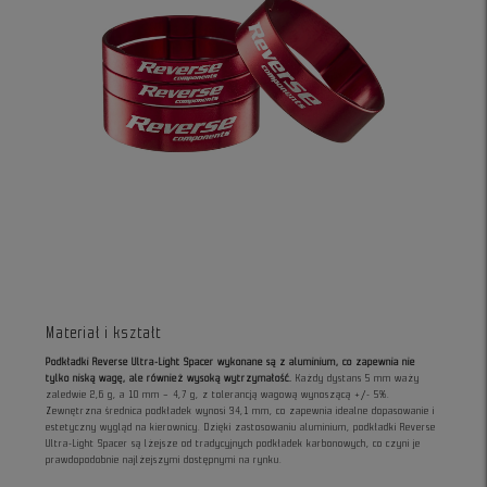
Materiał i kształt
Podkładki Reverse Ultra-Light Spacer wykonane są z aluminium, co zapewnia nie
tylko niską wagę, ale również wysoką wytrzymałość.
Każdy dystans 5 mm waży
zaledwie 2,6 g, a 10 mm – 4,7 g, z tolerancją wagową wynoszącą +/- 5%.
Zewnętrzna średnica podkładek wynosi 34,1 mm, co zapewnia idealne dopasowanie i
estetyczny wygląd na kierownicy. Dzięki zastosowaniu aluminium, podkładki Reverse
Ultra-Light Spacer są lżejsze od tradycyjnych podkładek karbonowych, co czyni je
prawdopodobnie najlżejszymi dostępnymi na rynku.