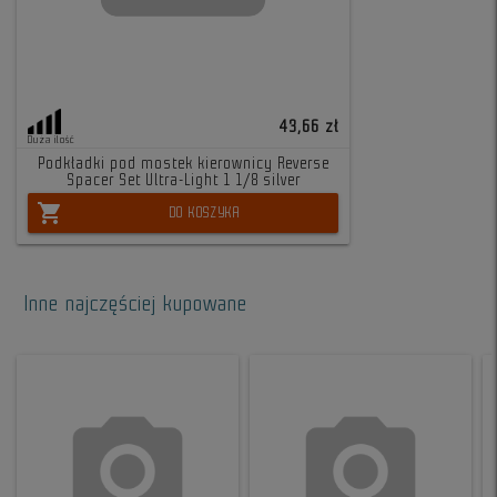
43,66 zł
Duża ilość
Podkładki pod mostek kierownicy Reverse
Spacer Set Ultra-Light 1 1/8 silver
shopping_cart
DO KOSZYKA
Inne najczęściej kupowane