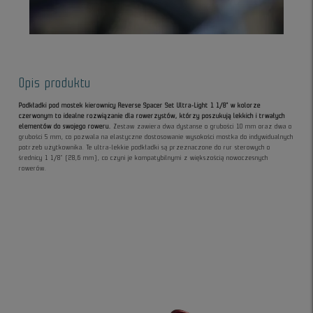
Opis produktu
Podkładki pod mostek kierownicy Reverse Spacer Set Ultra-Light 1 1/8" w kolorze
czerwonym to idealne rozwiązanie dla rowerzystów, którzy poszukują lekkich i trwałych
elementów do swojego roweru.
Zestaw zawiera dwa dystanse o grubości 10 mm oraz dwa o
grubości 5 mm, co pozwala na elastyczne dostosowanie wysokości mostka do indywidualnych
potrzeb użytkownika. Te ultra-lekkie podkładki są przeznaczone do rur sterowych o
średnicy 1 1/8" (28,6 mm), co czyni je kompatybilnymi z większością nowoczesnych
rowerów.