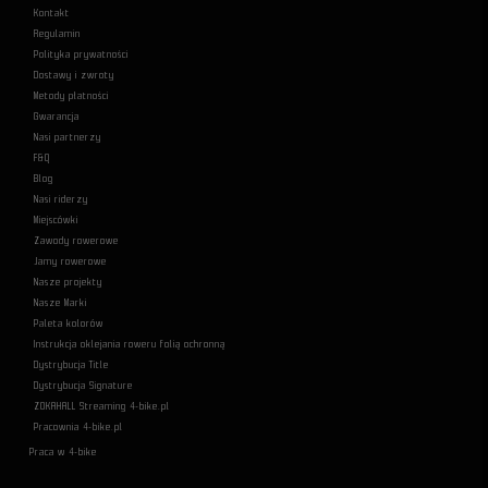
Kontakt
Regulamin
Polityka prywatności
Dostawy i zwroty
Metody płatności
Gwarancja
Nasi partnerzy
F&Q
Blog
Nasi riderzy
Miejscówki
Zawody rowerowe
Jamy rowerowe
Nasze projekty
Nasze Marki
Paleta kolorów
Instrukcja oklejania roweru folią ochronną
Dystrybucja Title
Dystrybucja Signature
ZOKAHALL Streaming 4-bike.pl
Pracownia 4-bike.pl
Praca w 4-bike