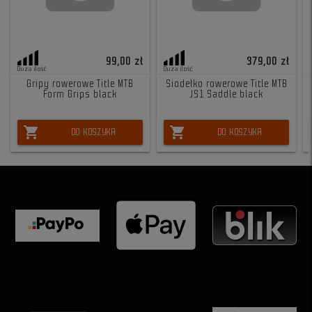
99,00 zł
379,00 zł
Duża ilość
Duża ilość
Gripy rowerowe Title MTB
Siodełko rowerowe Title MTB
Form Grips black
JS1 Saddle black
shopping_cart
shopping_cart
DO KOSZYKA
DO KOSZYKA