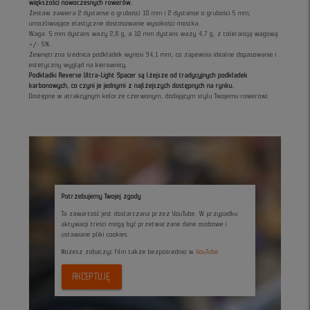
większości nowoczesnych rowerów.
Zestaw zawiera 2 dystanse o grubości 10 mm i 2 dystanse o grubości 5 mm,
umożliwiające elastyczne dostosowanie wysokości mostka.
Waga: 5 mm dystans waży 2,6 g, a 10 mm dystans waży 4,7 g, z tolerancją wagową
+/- 5%.
Zewnętrzna średnica podkładek wynosi 34,1 mm, co zapewnia idealne dopasowanie i
estetyczny wygląd na kierownicy.
Podkładki Reverse Ultra-Light Spacer są lżejsze od tradycyjnych podkładek
karbonowych, co czyni je jednymi z najlżejszych dostępnych na rynku.
Dostępne w atrakcyjnym kolorze czerwonym, dodającym stylu Twojemu rowerowi.
Potrzebujemy Twojej zgody
Ta zawartość jest dostarczana przez YouTube. W przypadku
aktywacji treści mogą być przetwarzane dane osobowe i
ustawiane pliki cookies.
Możesz zobaczyc film także bezpośrednio w
YouTube
AKCEPTUJĘ