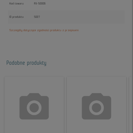
Kod towaru
RV-50006
ID produktu
5027
Szczegóły dotyczące zgodności produktu z przepisami
Podobne produkty