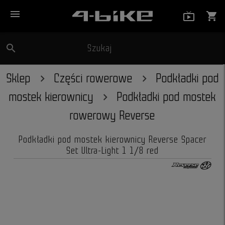
menu
live_tv_
shopping_cart
search
Szukaj
close
Sklep
Części rowerowe
Podkładki pod
mostek kierownicy
Podkładki pod mostek
rowerowy Reverse
Podkładki pod mostek kierownicy Reverse Spacer
Set Ultra-Light 1 1/8 red