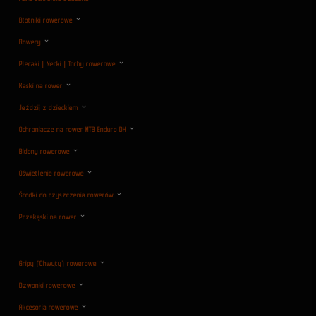
Błotniki rowerowe
Rowery
Plecaki | Nerki | Torby rowerowe
Kaski na rower
Jeździj z dzieckiem
Ochraniacze na rower MTB Enduro DH
Bidony rowerowe
Oświetlenie rowerowe
Środki do czyszczenia rowerów
Przekąski na rower
Gripy (Chwyty) rowerowe
Dzwonki rowerowe
Akcesoria rowerowe