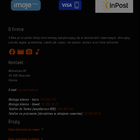
O firmie
4-Bike.pl to polski sklep internetowy specjalizujący się w akcesoriach rowerowych, oferujący
szeroki wybór produktów, takich jak części, narzędzia, odzież oraz folie ochronne.
facebook
movie
photo_camera
music_note
Kontakt
Wiślańska 26
43-430 Skoczów
Polska
E-mail:
biuro@4-bike.pl
Obsługa klienta - biuro:
575 444 731
Obsługa klienta - Dawid:
33 300 33 15
Telefon do Tomka (współpraca B2B):
505 002 401
Telefon na pracownie (doradztwo w oklejaniu rowerów):
33 300 33 97
Grupy
Folie ochronne na rower
Folie ochronne ozdobne