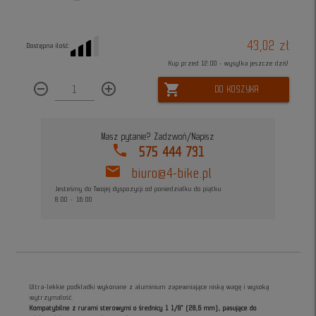
43,02 zł
Dostępna ilość:
Kup przed 12:00 - wysyłka jeszcze dziś!
remove_circle_outline
add_circle_outline
shopping_cart
DO KOSZYKA
Masz pytanie? Zadzwoń/Napisz
phone
575 444 731
mail
biuro@4-bike.pl
Jesteśmy do Twojej dyspozycji od poniedziałku do piątku
8:00 - 16:00
Ultra-lekkie podkładki wykonane z aluminium zapewniające niską wagę i wysoką
wytrzymałość.
Kompatybilne z rurami sterowymi o średnicy 1 1/8" (28,6 mm), pasujące do