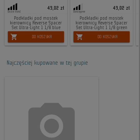
43,02 zł
43,02 zł
Duża ilość
Dostępne
Podkładki pod mostek
Podkładki pod mostek
kierownicy Reverse Spacer
kierownicy Reverse Spacer
Set Ultra-Light 1 1/8 blue
Set Ultra-Light 1 1/8 green
shopping_cart
shopping_cart
DO KOSZYKA
DO KOSZYKA
Najczęściej kupowane w tej grupie