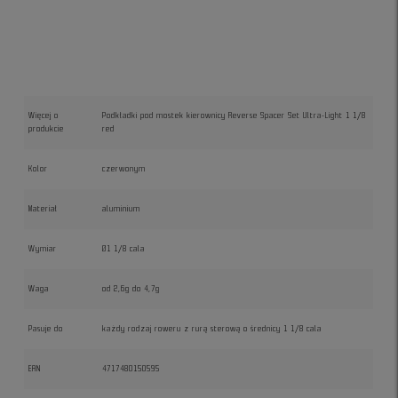
Więcej o
Podkładki pod mostek kierownicy Reverse Spacer Set Ultra-Light 1 1/8
produkcie
red
Kolor
czerwonym
Materiał
aluminium
Wymiar
Ø1 1/8 cala
Waga
od 2,6g do 4,7g
Pasuje do
każdy rodzaj roweru z rurą sterową o średnicy 1 1/8 cala
EAN
4717480150595