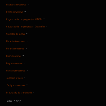
Akcesoria rowerowe
Części rowerowe
Czyszczenie i impregnacja - NIKWAX
Czyszczenie i impregnacja - OrganoTex
Saszetki do butów
Ubrania streetwear
Ubrania rowerowe
Nakrycia głowy
Gogle rowerowe
Oklulary rowerowe
Jedzenie w góry
Zapięcia rowerowe
Przyrządy do trenowania
Nawigacja