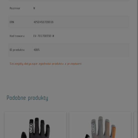
Rozmiar
M
EAN
4250450728016
Kod towaru
EV-701708332-M
ID produktu
4065
Szczegóły dotyczące zgodności produktu z przepisami
Podobne produkty