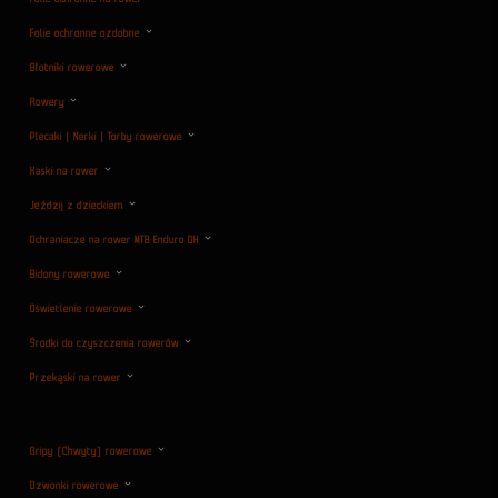
Folie ochronne ozdobne
Błotniki rowerowe
Rowery
Plecaki | Nerki | Torby rowerowe
Kaski na rower
Jeździj z dzieckiem
Ochraniacze na rower MTB Enduro DH
Bidony rowerowe
Oświetlenie rowerowe
Środki do czyszczenia rowerów
Przekąski na rower
Gripy (Chwyty) rowerowe
Dzwonki rowerowe