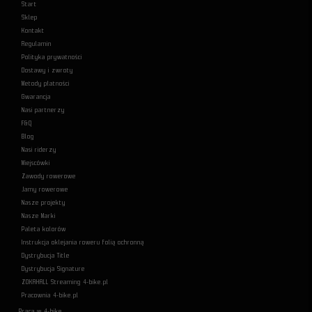
Start
Sklep
Kontakt
Regulamin
Polityka prywatności
Dostawy i zwroty
Metody płatności
Gwarancja
Nasi partnerzy
F&Q
Blog
Nasi riderzy
Miejscówki
Zawody rowerowe
Jamy rowerowe
Nasze projekty
Nasze Marki
Paleta kolorów
Instrukcja oklejania roweru folią ochronną
Dystrybucja Title
Dystrybucja Signature
ZOKAHALL Streaming 4-bike.pl
Pracownia 4-bike.pl
Praca w 4-bike