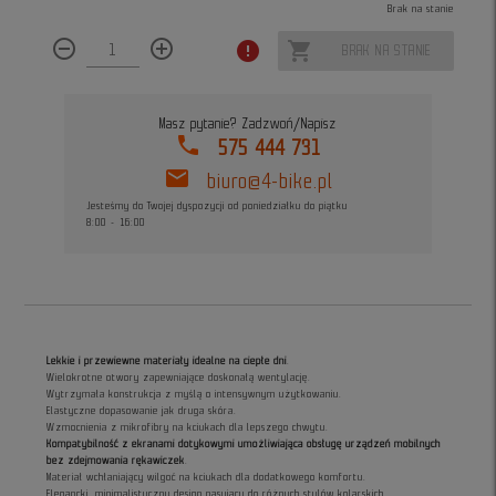
Brak na stanie
remove_circle_outline
add_circle_outline
error
shopping_cart
BRAK NA STANIE
Masz pytanie? Zadzwoń/Napisz
phone
575 444 731
mail
biuro@4-bike.pl
Jesteśmy do Twojej dyspozycji od poniedziałku do piątku
8:00 - 16:00
Lekkie i przewiewne materiały idealne na ciepłe dni
.
Wielokrotne otwory zapewniające doskonałą wentylację.
Wytrzymała konstrukcja z myślą o intensywnym użytkowaniu.
Elastyczne dopasowanie jak druga skóra.
Wzmocnienia z mikrofibry na kciukach dla lepszego chwytu.
Kompatybilność z ekranami dotykowymi umożliwiająca obsługę urządzeń mobilnych
bez zdejmowania rękawiczek
.
Materiał wchłaniający wilgoć na kciukach dla dodatkowego komfortu.
Elegancki, minimalistyczny design pasujący do różnych stylów kolarskich.