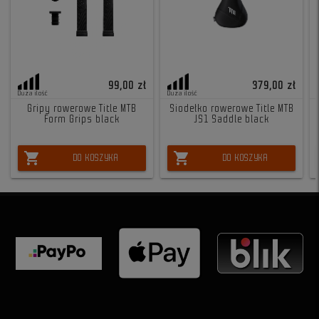
99,00 zł
379,00 zł
Duża ilość
Duża ilość
Gripy rowerowe Title MTB
Siodełko rowerowe Title MTB
Form Grips black
JS1 Saddle black
shopping_cart
shopping_cart
DO KOSZYKA
DO KOSZYKA