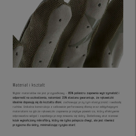
Materiał i kształt
Wybór materiałów nie jest przypadkowy –
85% poliestru zapewnia wytrzymałość i
odporność na uszkodzenia, natomiast 15% elastanu gwarantuje, że rękawiczki
idealnie dopasują się do kształtu dłoni
, zachowując przy tym elastyczność i swobodę
ruchów. Unikalna konstrukcja z całkowicie perforowaną dłonią oraz oddychającymi
materiałami na górze rękawiczki zapewnia przepływ powietrza, który efektywnie
odprowadza wilgoć i zapobiega przegrzewaniu się skóry. Dodatkowy atut stanowi
kciuk wykończony mikrofibrą, który nie tylko polepsza chwyt, ale jest również
przyjazna dla skóry, minimalizując ryzyko otarć
.