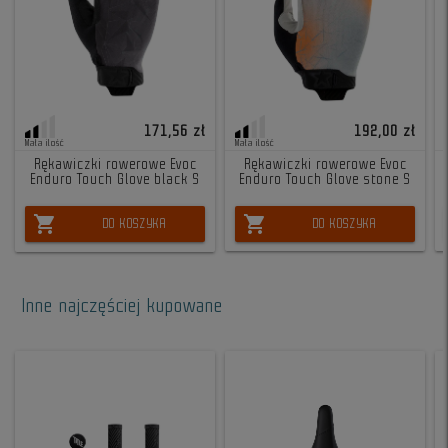
171,56 zł
192,00 zł
Mała ilość
Mała ilość
Rękawiczki rowerowe Evoc
Rękawiczki rowerowe Evoc
Enduro Touch Glove black S
Enduro Touch Glove stone S
shopping_cart
shopping_cart
DO KOSZYKA
DO KOSZYKA
Inne najczęściej kupowane