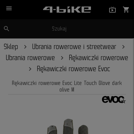
menu
live_tv_
shopping_cart
search
Szukaj
close
Sklep
Ubrania rowerowe i streetwear
Ubrania rowerowe
Rękawiczki rowerowe
Rękawiczki rowerowe Evoc
Rękawiczki rowerowe Evoc Lite Touch Glove dark
olive M