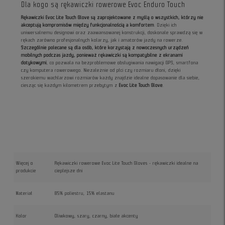
Dla kogo są rękawiczki rowerowe Evoc Enduro Touch
Rękawiczki Evoc Lite Touch Glove są zaprojektowane z myślą o wszystkich, którzy nie
akceptują kompromisów między funkcjonalnością a komfortem
. Dzięki ich
uniwersalnemu designowi oraz zaawansowanej konstrukcji, doskonale sprawdzą się w
rękach zarówno profesjonalnych kolarzy, jak i amatorów jazdy na rowerze.
Szczególnie polecane są dla osób, które korzystają z nowoczesnych urządzeń
mobilnych podczas jazdy, ponieważ rękawiczki są kompatybilne z ekranami
dotykowymi
, co pozwala na bezproblemowe obsługiwania nawigacji GPS, smartfona
czy komputera rowerowego. Niezależnie od płci czy rozmiaru dłoni, dzięki
szerokiemu wachlarzowi rozmiarów każdy znajdzie idealne dopasowanie dla siebie,
ciesząc się każdym kilometrem przebytym z
Evoc Lite Touch Glove
.
Więcej o
Rękawiczki rowerowe Evoc Lite Touch Gloves - rękawiczki idealne na
produkcie
cieplejsze dni
Materiał
85% poliestru, 15% elastanu
Kolor
Oliwkowy, szary, czarny, białe akcenty