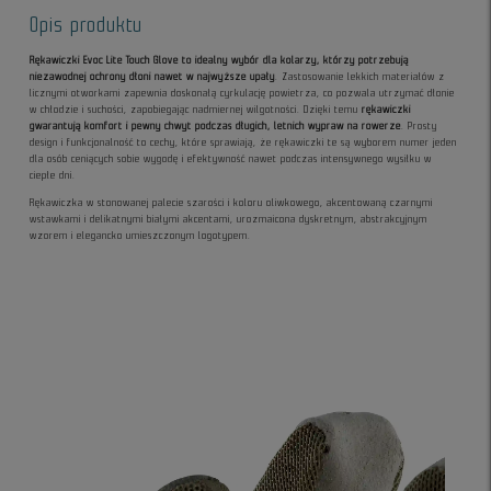
Opis produktu
Rękawiczki Evoc Lite Touch Glove to idealny wybór dla kolarzy, którzy potrzebują
niezawodnej ochrony dłoni nawet w najwyższe upały
. Zastosowanie lekkich materiałów z
licznymi otworkami zapewnia doskonałą cyrkulację powietrza, co pozwala utrzymać dłonie
w chłodzie i suchości, zapobiegając nadmiernej wilgotności. Dzięki temu
rękawiczki
gwarantują komfort i pewny chwyt podczas długich, letnich wypraw na rowerze
. Prosty
design i funkcjonalność to cechy, które sprawiają, że rękawiczki te są wyborem numer jeden
dla osób ceniących sobie wygodę i efektywność nawet podczas intensywnego wysiłku w
ciepłe dni.
Rękawiczka w stonowanej palecie szarości i koloru oliwkowego, akcentowaną czarnymi
wstawkami i delikatnymi białymi akcentami, urozmaicona dyskretnym, abstrakcyjnym
wzorem i elegancko umieszczonym logotypem.