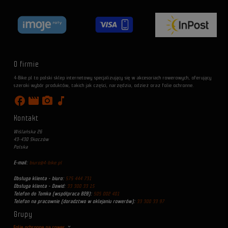
O firmie
4-Bike.pl to polski sklep internetowy specjalizujący się w akcesoriach rowerowych, oferujący
szeroki wybór produktów, takich jak części, narzędzia, odzież oraz folie ochronne.
facebook
movie
photo_camera
music_note
Kontakt
Wiślańska 26
43-430 Skoczów
Polska
E-mail:
biuro@4-bike.pl
Obsługa klienta - biuro:
575 444 731
Obsługa klienta - Dawid:
33 300 33 15
Telefon do Tomka (współpraca B2B):
505 002 401
Telefon na pracownie (doradztwo w oklejaniu rowerów):
33 300 33 97
Grupy
Folie ochronne na rower