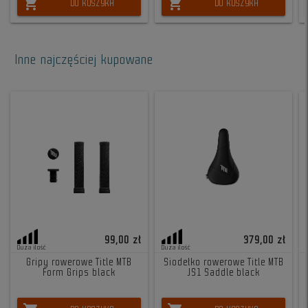
shopping_cart
shopping_cart
DO KOSZYKA
DO KOSZYKA
Inne najczęściej kupowane
99,00 zł
379,00 zł
Duża ilość
Duża ilość
Gripy rowerowe Title MTB
Siodełko rowerowe Title MTB
Form Grips black
JS1 Saddle black