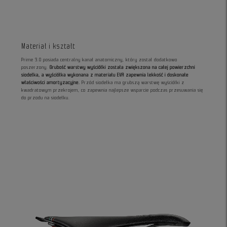
Materiał i kształt
Prime 3.0 posiada centralny kanał anatomiczny, który został dodatkowo
poszerzony.
Grubość warstwy wyściółki została zwiększona na całej powierzchni
siodełka, a wyściółka wykonana z materiału EVA zapewnia lekkość i doskonałe
właściwości amortyzacyjne.
Przód siodełka ma grubszą warstwę wyściółki z
kwadratowym przekrojem, co zapewnia najlepsze wsparcie podczas przesuwania się
do przodu na siodełku.