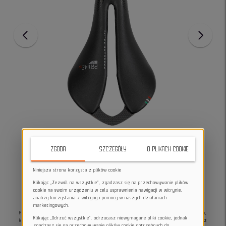
ZGODA
SZCZEGÓŁY
O PLIKACH COOKIE
Niniejsza strona korzysta z plików cookie
Klikając „Zezwól na wszystkie”, zgadzasz się na przechowywanie plików
cookie na swoim urządzeniu w celu usprawnienia nawigacji w witrynie,
analizy korzystania z witryny i pomocy w naszych działaniach
marketingowych.
Repente Prime 3.0 to ergonomiczne siodełko rowerowe, dostępne w wersji 142 mm,
Klikając „Odrzuć wszystkie”, odrzucasz niewymagane pliki cookie, jednak
które łączy zaawansowaną technologię i komfort.
Wykonane z materiału EVA, z
zgadzasz się na przechowywanie plików cookie potrzebnych do