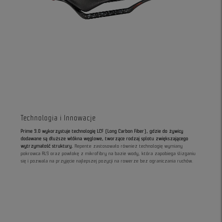
Technologia i Innowacje
Prime 3.0 wykorzystuje technologię LCF (Long Carbon Fiber), gdzie do żywicy
dodawane są dłuższe włókna węglowe, tworzące rodzaj splotu zwiększającego
wytrzymałość struktury.
Repente zastosowało również technologię wymiany
pokrowca RLS oraz powłokę z mikrofibry na bazie wody, która zapobiega ślizganiu
się i pozwala na przyjęcie najlepszej pozycji na rowerze bez ograniczania ruchów.