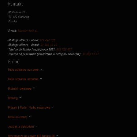
Kontakt
Wiślańska 26
43-430 Skoczów
Polska
E-mail:
biuro@4-bike.pl
Obsługa klienta - biuro:
575 444 731
Obsługa klienta - Dawid:
33 300 33 15
Telefon do Tomka (współpraca B2B):
505 002 401
Telefon na pracownie (doradztwo w oklejaniu rowerów):
33 300 33 97
Grupy
Folie ochronne na rower
Folie ochronne ozdobne
Błotniki rowerowe
Rowery
Plecaki | Nerki | Torby rowerowe
Kaski na rower
Jeździj z dzieckiem
Ochraniacze na rower MTB Enduro DH