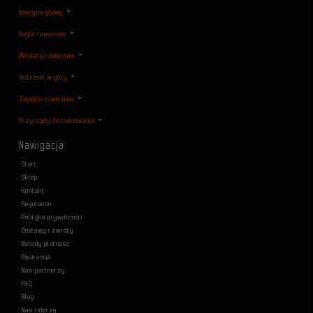
Nakrycia głowy
Gogle rowerowe
Oklulary rowerowe
Jedzenie w góry
Zapięcia rowerowe
Przyrządy do trenowania
Nawigacja
Start
Sklep
Kontakt
Regulamin
Polityka prywatności
Dostawy i zwroty
Metody płatności
Gwarancja
Nasi partnerzy
F&Q
Blog
Nasi riderzy