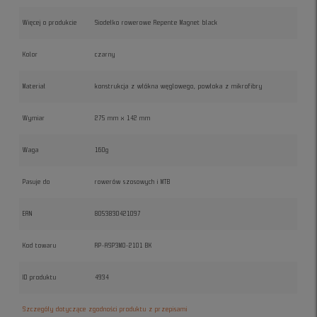
Więcej o produkcie
Siodełko rowerowe Repente Magnet black
Kolor
czarny
Materiał
konstrukcja z włókna węglowego, powłoka z mikrofibry
Wymiar
275 mm x 142 mm
Waga
160g
Pasuje do
rowerów szosowych i MTB
EAN
8053830421097
Kod towaru
RP-ASP3M0-2101 BK
ID produktu
4934
Szczegóły dotyczące zgodności produktu z przepisami