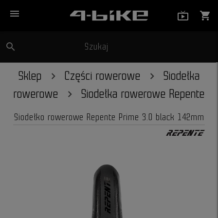
menu
live_tv_
shopping_cart
search
Szukaj
close
Sklep
Części rowerowe
Siodełka
rowerowe
Siodełka rowerowe Repente
Siodełko rowerowe Repente Prime 3.0 black 142mm