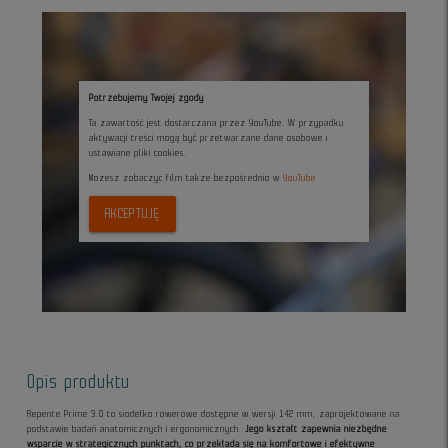
Potrzebujemy Twojej zgody
Ta zawartość jest dostarczana przez YouTube. W przypadku
aktywacji treści mogą być przetwarzane dane osobowe i
ustawiane pliki cookies.
Możesz zobaczyc film także bezpośrednio w
YouTube
AKCEPTUJĘ
Opis produktu
Repente Prime 3.0 to siodełko rowerowe dostępne w wersji 142 mm, zaprojektowane na
podstawie badań anatomicznych i ergonomicznych.
Jego kształt zapewnia niezbędne
wsparcie w strategicznych punktach, co przekłada się na komfortowe i efektywne