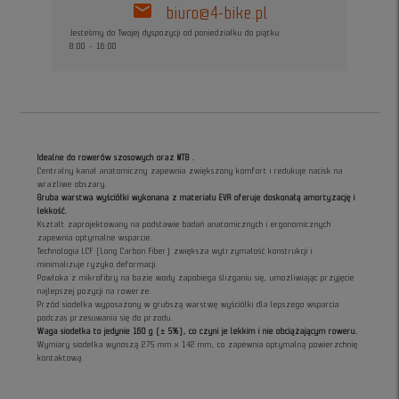
mail
biuro@4-bike.pl
Jesteśmy do Twojej dyspozycji od poniedziałku do piątku
8:00 - 16:00
Idealne do rowerów szosowych oraz MTB .
Centralny kanał anatomiczny zapewnia zwiększony komfort i redukuje nacisk na
wrażliwe obszary.
Gruba warstwa wyściółki wykonana z materiału EVA oferuje doskonałą amortyzację i
lekkość.
Kształt zaprojektowany na podstawie badań anatomicznych i ergonomicznych
zapewnia optymalne wsparcie.
Technologia LCF (Long Carbon Fiber) zwiększa wytrzymałość konstrukcji i
minimalizuje ryzyko deformacji.
Powłoka z mikrofibry na bazie wody zapobiega ślizganiu się, umożliwiając przyjęcie
najlepszej pozycji na rowerze.
Przód siodełka wyposażony w grubszą warstwę wyściółki dla lepszego wsparcia
podczas przesuwania się do przodu.
Waga siodełka to jedynie 160 g (± 5%), co czyni je lekkim i nie obciążającym roweru.
Wymiary siodełka wynoszą 275 mm x 142 mm, co zapewnia optymalną powierzchnię
kontaktową.