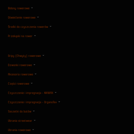
Bidony rowerowe
Oświetlenie rowerowe
Środki do czyszczenia rowerów
Przekąski na rower
Gripy (Chwyty) rowerowe
Dzwonki rowerowe
Akcesoria rowerowe
Części rowerowe
Czyszczenie i impregnacja - NIKWAX
Czyszczenie i impregnacja - OrganoTex
Saszetki do butów
Ubrania streetwear
Ubrania rowerowe