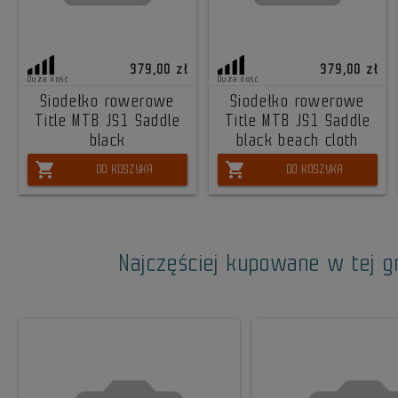
379,00 zł
379,00 zł
Duża ilość
Duża ilość
Siodełko rowerowe
Siodełko rowerowe
Title MTB JS1 Saddle
Title MTB JS1 Saddle
black
black beach cloth
shopping_cart
shopping_cart
DO KOSZYKA
DO KOSZYKA
Najczęściej kupowane w tej g