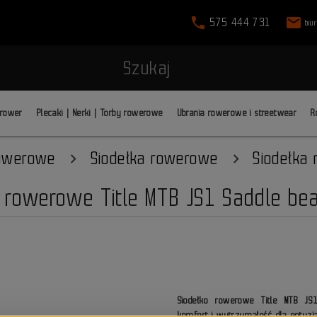
phone
mail
575 444 731
biu
Szukaj
 rower
Plecaki | Nerki | Torby rowerowe
Ubrania rowerowe i streetwear
R
rowerowe
Siodełka rowerowe
Siodełka
 rowerowe Title MTB JS1 Saddle be
Siodełko rowerowe Title MTB JS
komfort i wytrzymałość dla entuzj