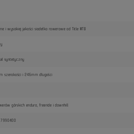
e i wysokiej jakości siodełko rowerowe od Title MTB
wy
iał syntetyczny
 szerokości i 246mm długości
werów górskich enduro, freeride i downhill
17990400