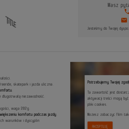
Masz pyt
pho
mail
Jesteśmy do Twojej dyspoz
ałości.
Potrzebujemy Twojej zgod
freeride, skatepark i jazda uliczna.
komfortu
.
Ta zawartość jest dostar
 długotrwałą niezawodność.
aktywacji treści mogą by
pliki cookies.
gości, waga 282g.
 zwiększeniu komfortu podczas jazdy
.
Możesz zobaczyc film ta
ych warunków i dyscyplin
AKCEPTUJĘ