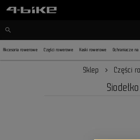
search
Akcesoria rowerowe
Części rowerowe
Kaski rowerowe
Ochraniacze na
Sklep
Części 
Siodełko