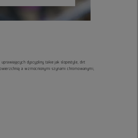
prawiających dyscypliny takie jak slopestyle, dirt
ną powierzchnią a wzmocnionymi szynami chromowanymi,