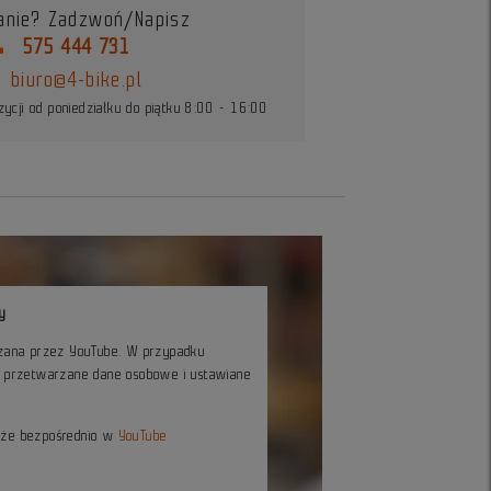
anie? Zadzwoń/Napisz
ne
575 444 731
biuro@4-bike.pl
ycji od poniedziałku do piątku 8:00 - 16:00
y
czana przez YouTube. W przypadku
ć przetwarzane dane osobowe i ustawiane
kże bezpośrednio w
YouTube