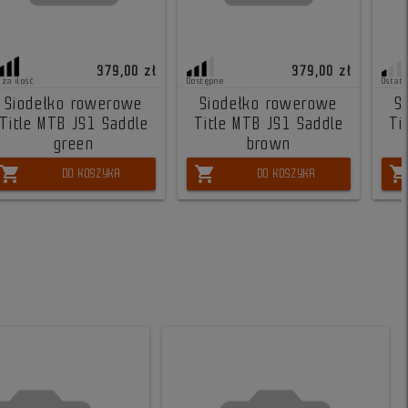
379,00 zł
379,00 zł
uża ilość
Dostępne
Ostatn
Siodełko rowerowe
Siodełko rowerowe
S
Title MTB JS1 Saddle
Title MTB JS1 Saddle
Ti
green
brown
shopping_cart
shopping_cart
shopping_ca
DO KOSZYKA
DO KOSZYKA