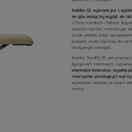
Siodełko JS1 wykonane jest z wysok
nie tylko estetyczny wygląd, ale ta
137mm szerokości i 246mm długości
wsparcie i komfort, minimalizując n
Kształt siodełka został zaprojektow
punktach, co jest kluczowe dla zac
intensywnych treningów.
Siodełko Title MTB JS1 jest przezna
dyscyplinach rowerowych, zapewnia
uniwersalna konstrukcja i wysokiej 
rowerzystów poszukujących wytrzym
wyzwaniom zarówno na trasach down
mieście.