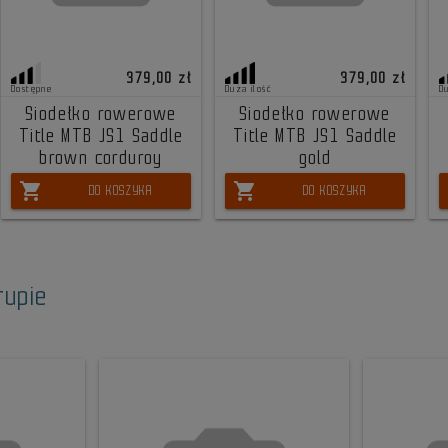
379,00 zł
379,00 zł
Dostępne
Duża ilość
D
Siodełko rowerowe
Siodełko rowerowe
Title MTB JS1 Saddle
Title MTB JS1 Saddle
brown corduroy
gold
shopping_cart
shopping_cart
DO KOSZYKA
DO KOSZYKA
rupie