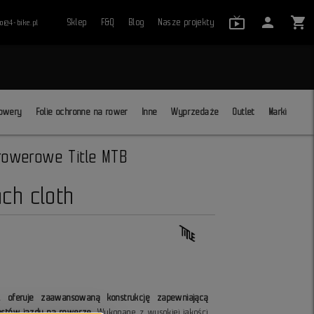
live_tv_24
person
shopping_cart
Sklep
F&Q
Blog
Nasze projekty
ro@4-bike.pl
close
owery
Folie ochronne na rower
Inne
Wyprzedaże
Outlet
Marki
 rowerowe Title MTB
ach cloth
1 oferuje zaawansowaną konstrukcję zapewniającą
astów jazdy na rowerze
. Wykonane z wysokiej jakości