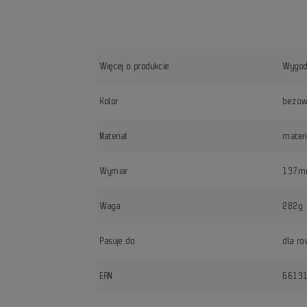
Więcej o produkcie
Wygodn
Kolor
beżo
Materiał
mater
Wymiar
137mm
Waga
282g
Pasuje do
dla ro
EAN
6613