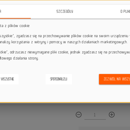
materiałów, idealnie nadaje się 
freeride.
A
SZCZEGÓŁY
O PLI
star_border
star_border
star_border
star_border
star_border
sta z plików cookie
wszystkie”, zgadzasz się na przechowywanie plików cookie na swoim urządzeniu 
 analizy korzystania z witryny i pomocy w naszych działaniach marketingowych.
Darmowa dostawa przy z
local_shipping
Dotyczy wysyłki na terenie P
stkie”, odrzucasz niewymagane pliki cookie, jednak zgadzasz się na przechowyw
keyboard_return
14 dni na odstąpienie od
łowego działania strony.
credit_score
Wygodne płatności
 WSZYSTKIE
SPERSONALIZUJ
ZEZWÓL NA WSZY
Dostępna ilość:
remove_circle_outline
add_circle_outline