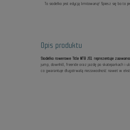
To siodełko jest edycją limitowaną! Spiesz się bo to j
Opis produktu
Siodełko rowerowe Title MTB JS1 reprezentuje zaawans
jump, downhill, freeride oraz jazdę po skateparkach 
co gwarantuje długotrwałą niezawodność nawet w eks