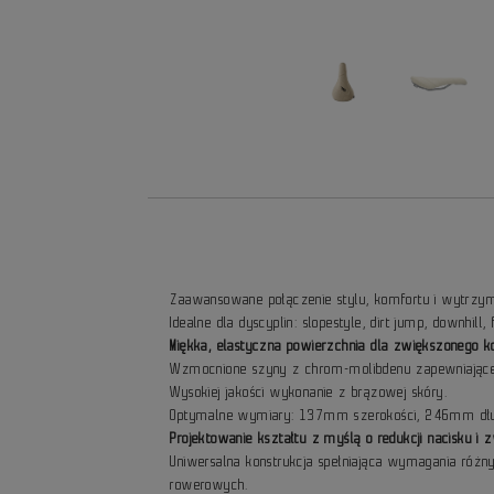
Zaawansowane połączenie stylu, komfortu i wytrzym
Idealne dla dyscyplin: slopestyle, dirt jump, downhill, 
Miękka, elastyczna powierzchnia dla zwiększonego 
Wzmocnione szyny z chrom-molibdenu zapewniające
Wysokiej jakości wykonanie z brązowej skóry.
Optymalne wymiary: 137mm szerokości, 246mm dłu
Projektowanie kształtu z myślą o redukcji nacisku i
Uniwersalna konstrukcja spełniająca wymagania różn
rowerowych.