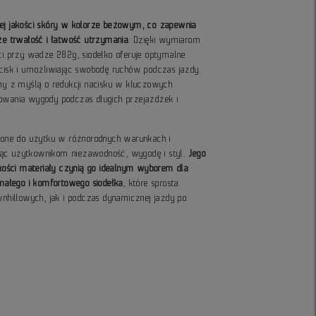
iej jakości skóry w kolorze beżowym, co zapewnia
kże trwałość i łatwość utrzymania
. Dzięki wymiarom
 przy wadze 282g, siodełko oferuje optymalne
acisk i umożliwiając swobodę ruchów podczas jazdy.
any z myślą o redukcji nacisku w kluczowych
howania wygody podczas długich przejażdżek i
czone do użytku w różnorodnych warunkach i
jąc użytkownikom niezawodność, wygodę i styl.
Jego
jakości materiały czynią go idealnym wyborem dla
ałego i komfortowego siodełka
, które sprosta
hillowych, jak i podczas dynamicznej jazdy po