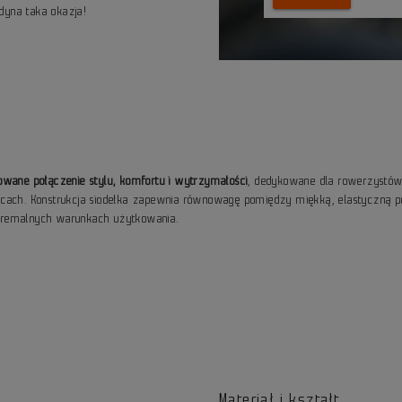
edyna taka okazja!
owane połączenie stylu, komfortu i wytrzymałości
, dedykowane dla rowerzystów u
i ulicach. Konstrukcja siodełka zapewnia równowagę pomiędzy miękką, elastycz
tremalnych warunkach użytkowania.
Materiał i kształt