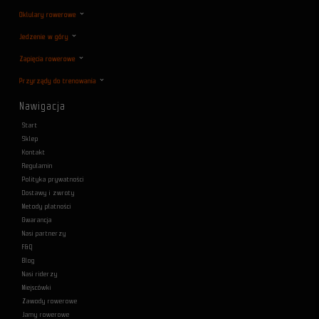
Oklulary rowerowe
Jedzenie w góry
Zapięcia rowerowe
Przyrządy do trenowania
Nawigacja
Start
Sklep
Kontakt
Regulamin
Polityka prywatności
Dostawy i zwroty
Metody płatności
Gwarancja
Nasi partnerzy
F&Q
Blog
Nasi riderzy
Miejscówki
Zawody rowerowe
Jamy rowerowe