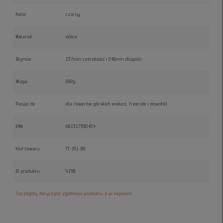
Kolor
czarny
Materiał
skóra
Wymiar
137mm szerokości i 246mm długości
Waga
282g
Pasuje do
dla rowerów górskich enduro, freeride i downhill
EAN
661317990424
Kod towaru
TT-JS1-BG
ID produktu
5198
Szczegóły dotyczące zgodności produktu z przepisami