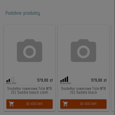
Podobne produkty
379,00 zł
379,00 zł
Mała ilość
Duża ilość
Siodełko rowerowe Title MTB
Siodełko rowerowe Title MTB
JS1 Saddle beach cloth
JS1 Saddle black
shopping_cart
shopping_cart
DO KOSZYKA
DO KOSZYKA