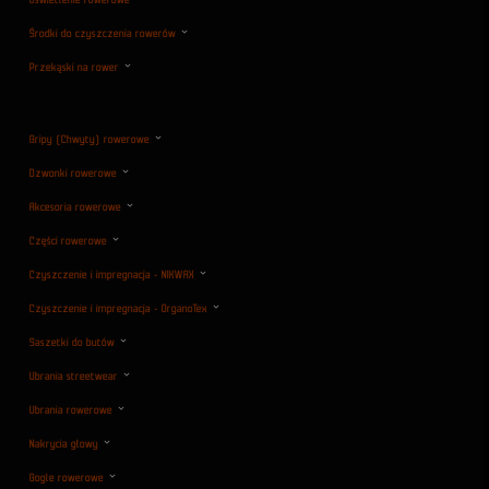
Oświetlenie rowerowe
Środki do czyszczenia rowerów
Przekąski na rower
Gripy (Chwyty) rowerowe
Dzwonki rowerowe
Akcesoria rowerowe
Części rowerowe
Czyszczenie i impregnacja - NIKWAX
Czyszczenie i impregnacja - OrganoTex
Saszetki do butów
Ubrania streetwear
Ubrania rowerowe
Nakrycia głowy
Gogle rowerowe