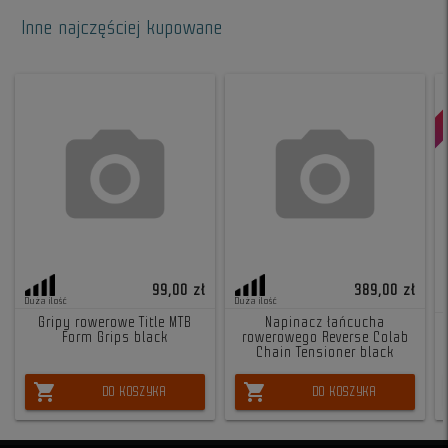
Inne najczęściej kupowane
99,00 zł
389,00 zł
Duża ilość
Duża ilość
Gripy rowerowe Title MTB
Napinacz łańcucha
Form Grips black
rowerowego Reverse Colab
Chain Tensioner black
shopping_cart
shopping_cart
DO KOSZYKA
DO KOSZYKA