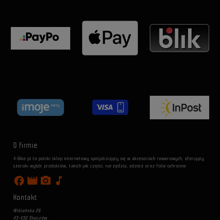
O firmie
4-Bike.pl to polski sklep internetowy specjalizujący się w akcesoriach rowerowych, oferujący
szeroki wybór produktów, takich jak części, narzędzia, odzież oraz folie ochronne.
facebook
movie
photo_camera
music_note
Kontakt
Wiślańska 26
43-430 Skoczów