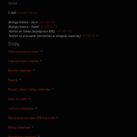
Polska
E-mail:
biuro@4-bike.pl
Obsługa klienta - biuro:
575 444 731
Obsługa klienta - Dawid:
33 300 33 15
Telefon do Tomka (współpraca B2B):
505 002 401
Telefon na pracownie (doradztwo w oklejaniu rowerów):
33 300 33 97
Grupy
Folie ochronne na rower
Folie ochronne ozdobne
Błotniki rowerowe
Rowery
Plecaki | Nerki | Torby rowerowe
Kaski na rower
Jeździj z dzieckiem
Ochraniacze na rower MTB Enduro DH
Bidony rowerowe