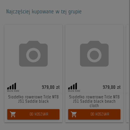
Najczęściej kupowane w tej grupie
379,00 zł
379,00 zł
Duża ilość
Duża ilość
Siodełko rowerowe Title MTB
Siodełko rowerowe Title MTB
JS1 Saddle black
JS1 Saddle black beach
cloth
shopping_cart
shopping_cart
DO KOSZYKA
DO KOSZYKA