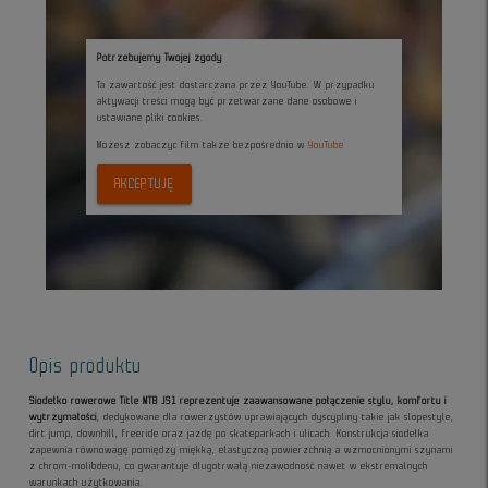
Potrzebujemy Twojej zgody
Ta zawartość jest dostarczana przez YouTube. W przypadku
aktywacji treści mogą być przetwarzane dane osobowe i
ustawiane pliki cookies.
Możesz zobaczyc film także bezpośrednio w
YouTube
AKCEPTUJĘ
Opis produktu
Siodełko rowerowe Title MTB JS1 reprezentuje zaawansowane połączenie stylu, komfortu i
wytrzymałości
, dedykowane dla rowerzystów uprawiających dyscypliny takie jak slopestyle,
dirt jump, downhill, freeride oraz jazdę po skateparkach i ulicach. Konstrukcja siodełka
zapewnia równowagę pomiędzy miękką, elastyczną powierzchnią a wzmocnionymi szynami
z chrom-molibdenu, co gwarantuje długotrwałą niezawodność nawet w ekstremalnych
warunkach użytkowania.