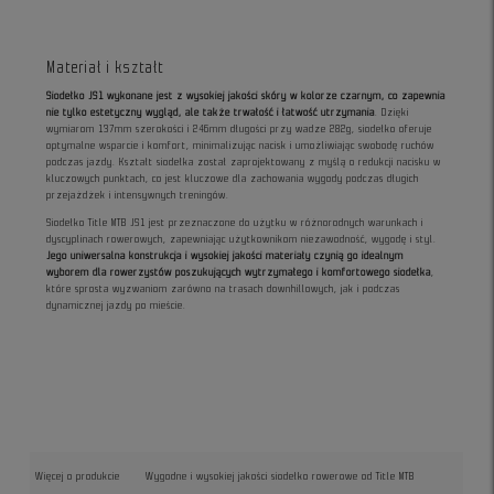
Materiał i kształt
Siodełko JS1 wykonane jest z wysokiej jakości skóry w kolorze czarnym, co zapewnia
nie tylko estetyczny wygląd, ale także trwałość i łatwość utrzymania
. Dzięki
wymiarom 137mm szerokości i 246mm długości przy wadze 282g, siodełko oferuje
optymalne wsparcie i komfort, minimalizując nacisk i umożliwiając swobodę ruchów
podczas jazdy. Kształt siodełka został zaprojektowany z myślą o redukcji nacisku w
kluczowych punktach, co jest kluczowe dla zachowania wygody podczas długich
przejażdżek i intensywnych treningów.
Siodełko Title MTB JS1 jest przeznaczone do użytku w różnorodnych warunkach i
dyscyplinach rowerowych, zapewniając użytkownikom niezawodność, wygodę i styl.
Jego uniwersalna konstrukcja i wysokiej jakości materiały czynią go idealnym
wyborem dla rowerzystów poszukujących wytrzymałego i komfortowego siodełka
,
które sprosta wyzwaniom zarówno na trasach downhillowych, jak i podczas
dynamicznej jazdy po mieście.
Więcej o produkcie
Wygodne i wysokiej jakości siodełko rowerowe od Title MTB