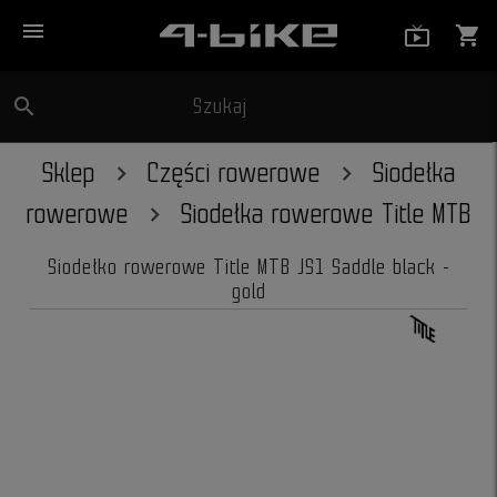
menu
live_tv_
shopping_cart
search
Szukaj
close
Sklep
Części rowerowe
Siodełka
rowerowe
Siodełka rowerowe Title MTB
Siodełko rowerowe Title MTB JS1 Saddle black -
gold