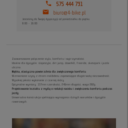
phone
575 444 731
mail
biuro@4-bike.pl
Jesteśmy do Twojej dyspozycji od poniedziałku do piątku
8:00 - 16:00
Zaawansowane połączenie stylu, komfortu i wytrzymałości.
Idealne dla dyscyplin: slopestyle, dirt jump, downhill, freeride, skatepark i jazda
uliczna.
Miękka, elastyczna powierzchnia dla zwiększonego komfortu
.
Wzmocnione szyny z chrom-molibdenu zapewniające długotrwałą niezawodność.
Wysokiej jakości wykonanie z czarnej skóry.
Optymalne wymiary: 137mm szerokości, 246mm długości, waga 282g.
Projektowanie kształtu z myślą o redukcji nacisku i zwiększeniu komfortu podczas
jazdy
.
Uniwersalna konstrukcja spełniająca wymagania różnych warunków i dyscyplin
rowerowych.