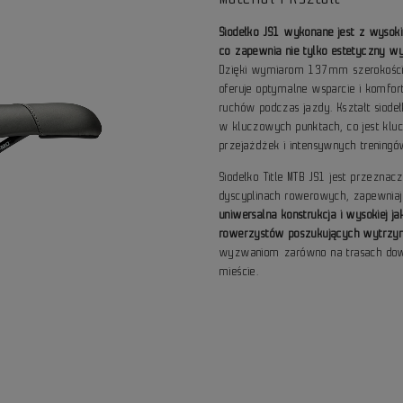
Siodełko JS1 wykonane jest z wysok
co zapewnia nie tylko estetyczny wy
Dzięki wymiarom 137mm szerokości
oferuje optymalne wsparcie i komfor
ruchów podczas jazdy. Kształt siode
w kluczowych punktach, co jest kl
przejażdżek i intensywnych treningó
Siodełko Title MTB JS1 jest przezna
dyscyplinach rowerowych, zapewnia
uniwersalna konstrukcja i wysokiej 
rowerzystów poszukujących wytrzym
wyzwaniom zarówno na trasach down
mieście.