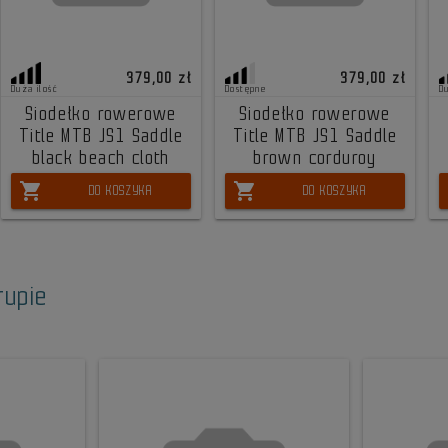
379,00 zł
379,00 zł
Duża ilość
Dostępne
D
Siodełko rowerowe
Siodełko rowerowe
Title MTB JS1 Saddle
Title MTB JS1 Saddle
black beach cloth
brown corduroy
shopping_cart
shopping_cart
DO KOSZYKA
DO KOSZYKA
rupie