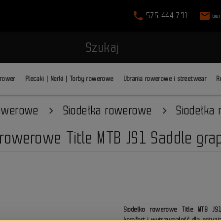
phone
mail
575 444 731
biu
Szukaj
 rower
Plecaki | Nerki | Torby rowerowe
Ubrania rowerowe i streetwear
R
rowerowe
Siodełka rowerowe
Siodełka
 rowerowe Title MTB JS1 Saddle grap
Siodełko rowerowe Title MTB JS
komfort i wytrzymałość dla entuzj