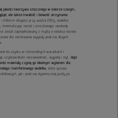
iej jakości tworzywa sztucznego w kolorze szarym,
gląd, ale także trwałość i łatwość utrzymania
.
 i 246mm długości przy wadze 282g, siodełko
t, minimalizując nacisk i umożliwiając swobodę
łka został zaprojektowany z myślą o redukcji nacisku
uczowe dla zachowania wygody podczas długich
w.
czone do użytku w różnorodnych warunkach i
jąc użytkownikom niezawodność, wygodę i styl.
Jego
jakości materiały czynią go idealnym wyborem dla
ałego i komfortowego siodełka
, które sprosta
hillowych, jak i podczas dynamicznej jazdy po