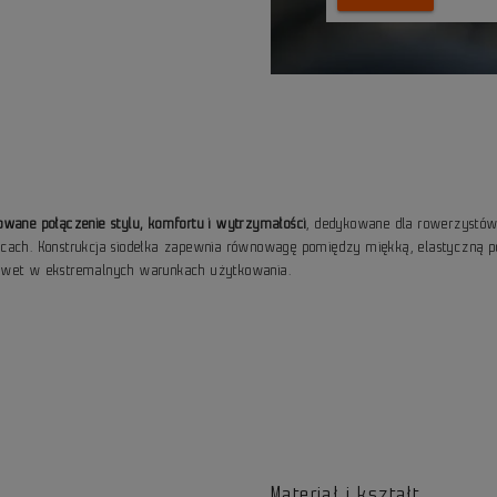
owane połączenie stylu, komfortu i wytrzymałości
, dedykowane dla rowerzystów u
i ulicach. Konstrukcja siodełka zapewnia równowagę pomiędzy miękką, elastycz
nawet w ekstremalnych warunkach użytkowania.
Materiał i kształt