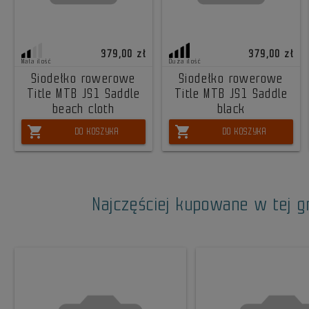
379,00 zł
379,00 zł
Mała ilość
Duża ilość
Siodełko rowerowe
Siodełko rowerowe
Title MTB JS1 Saddle
Title MTB JS1 Saddle
beach cloth
black
shopping_cart
shopping_cart
DO KOSZYKA
DO KOSZYKA
Najczęściej kupowane w tej g