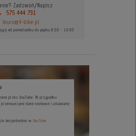
anie? Zadzwoń/Napisz
ne
575 444 731
biuro@4-bike.pl
ycji od poniedziałku do piątku 8:00 - 16:00
y
czana przez YouTube. W przypadku
ć przetwarzane dane osobowe i ustawiane
kże bezpośrednio w
YouTube