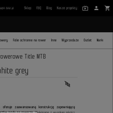
live_tv_24
person
shopping_cart
Sklep
F&Q
Blog
Nasze projekty
ro@4-bike.pl
close
owery
Folie ochronne na rower
Inne
Wyprzedaże
Outlet
Marki
 rowerowe Title MTB
hite grey
1 oferuje zaawansowaną konstrukcję zapewniającą
astów jazdy na rowerze
. Wykonane z wysokiej jakości