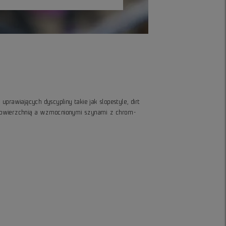
prawiających dyscypliny takie jak slopestyle, dirt
ną powierzchnią a wzmocnionymi szynami z chrom-