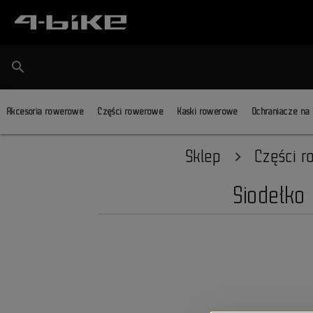
search
Akcesoria rowerowe
Części rowerowe
Kaski rowerowe
Ochraniacze na
Sklep
Części 
Siodełko