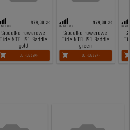
379,00 zł
379,00 zł
uża ilość
Duża ilość
Dostę
Siodełko rowerowe
Siodełko rowerowe
S
Title MTB JS1 Saddle
Title MTB JS1 Saddle
Ti
gold
green
shopping_cart
shopping_cart
shopping_ca
DO KOSZYKA
DO KOSZYKA