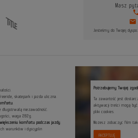
Masz pyt
pho
mail
Jesteśmy do Twojej dyspoz
Potrzebujemy Twojej zgod
ałości.
freeride, skatepark i jazda uliczna.
Ta zawartość jest dostar
komfortu
.
aktywacji treści mogą by
 długotrwałą niezawodność.
pliki cookies.
gości, waga 282g.
 zwiększeniu komfortu podczas jazdy
.
Możesz zobaczyc film ta
ych warunków i dyscyplin
AKCEPTUJĘ