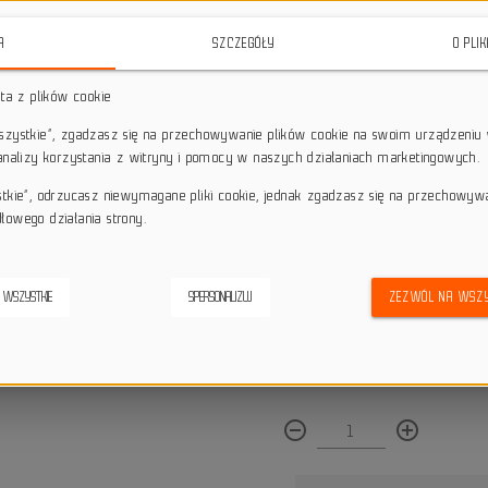
materiałów, idealnie nadaje się 
freeride.
A
SZCZEGÓŁY
O PLI
star_border
star_border
star_border
star_border
star_border
sta z plików cookie
wszystkie”, zgadzasz się na przechowywanie plików cookie na swoim urządzeniu 
 analizy korzystania z witryny i pomocy w naszych działaniach marketingowych.
Darmowa dostawa przy z
local_shipping
Dotyczy wysyłki na terenie P
stkie”, odrzucasz niewymagane pliki cookie, jednak zgadzasz się na przechowyw
keyboard_return
14 dni na odstąpienie od
łowego działania strony.
credit_score
Wygodne płatności
 WSZYSTKIE
SPERSONALIZUJ
ZEZWÓL NA WSZY
Dostępna ilość:
remove_circle_outline
add_circle_outline