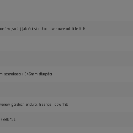
e i wysokiej jakości siodełko rowerowe od Title MTB
 szerokości i 246mm długości
werów górskich enduro, freeride i downhill
17990431