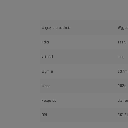
Więcej o produkcie
Wygodn
Kolor
szary
Materiał
inny
Wymiar
137mm
Waga
282g
Pasuje do
dla ro
EAN
6613