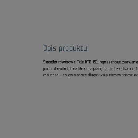
Opis produktu
Siodełko rowerowe Title MTB JS1 reprezentuje zaawans
jump, downhill, freeride oraz jazdę po skateparkach 
molibdenu, co gwarantuje długotrwałą niezawodność 