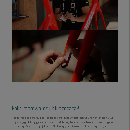
Folia matowa czy błyszcząca?
Rodzaj folii dobieramy pod rodzaj lakieru, którym jest pokryty rower- matowy lub
błyszczący. Naklejając nieodpowiednio dobraną folię na swój lakier, można uzyskać
odwrotny efekt od tego jak jednoślad wyglądał pierwotnie, lakier błyszczący