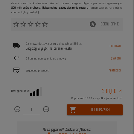
chroni przed uszkodzeniami. Wariant: przezroczysta, błyszcząca, samoregenerująca,
200 mikronów grubości
.
Maksymalne zabezpieczenie roweru
(amortyzator, rura górna
i dolna, tylny trójkąt).
star_border
star_border
star_border
star_border
star_border
stars
DODAJ OPINIĘ
local_shipping
Darmowa dostawa przy zakupach od 250 zł
DOSTAWA
Dotyczy wysyłki na terenie Polski
keyboard_return
14 dni na odstąpienie od umowy
ZWROTY
credit_score
Wygodne płatności
PŁATNOŚCI
338,00 zł
Dostępna ilość:
Kup przed 12:00 - wysyłka jeszcze dziś!
remove_circle_outline
add_circle_outline
shopping_cart
DO KOSZYKA
Masz pytanie? Zadzwoń/Napisz