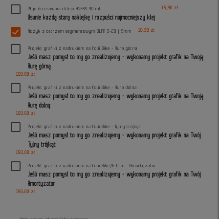
15,90 zł
Płyn do usuwania kleju AVERY 30 ml
Usunie każdą starą naklejkę i rozpuści najmocniejszy klej
10,39 zł
Nożyk z ostrzem segmentowym OLFA S-20 | 9mm
Projekt grafiki z nadrukiem na folii Bike - Rura górna
Jeśli masz pomysł to my go zrealizujemy - wykonamy projekt grafik na Twoją
Rurę górną
150,00 zł
Projekt grafiki z nadrukiem na folii Bike - Rura dolna
Jeśli masz pomysł to my go zrealizujemy - wykonamy projekt grafik na Twoją
Rurę dolną
150,00 zł
Projekt grafiki z nadrukiem na folii Bike - Tylny trójkąt
Jeśli masz pomysł to my go zrealizujemy - wykonamy projekt grafik na Twój
Tylny trójkąt
150,00 zł
Projekt grafiki z nadrukiem na folii Bike/E-bike - Amortyzator
Jeśli masz pomysł to my go zrealizujemy - wykonamy projekt grafik na Twój
Amortyzator
150,00 zł