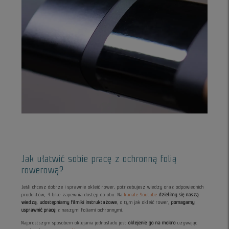
Jak ułatwić sobie pracę z ochronną folią
rowerową?
Jeśli chcesz dobrze i sprawnie okleić rower, potrzebujesz wiedzy oraz odpowiednich
produktów, 4-bike zapewnia dostęp do obu. Na
kanale Youtube
dzielimy się naszą
wiedzą
,
udostępniamy filmiki instruktażowe
, o tym jak okleić rower,
pomagamy
usprawnić pracę
z naszymi foliami ochronnymi.
Najprostszym sposobem oklejania jednośladu jest
oklejenie go na mokro
używając