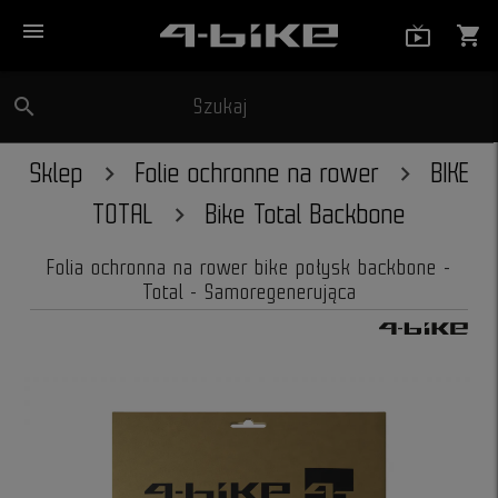
menu
live_tv_
shopping_cart
search
Szukaj
close
Sklep
Folie ochronne na rower
BIKE
TOTAL
Bike Total Backbone
Folia ochronna na rower bike połysk backbone -
Total - Samoregenerująca