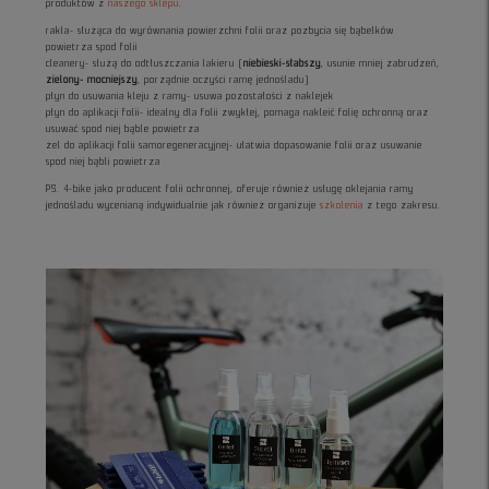
produktów z
naszego sklepu
.
rakla- służąca do wyrównania powierzchni folii oraz pozbycia się bąbelków
powietrza spod folii
cleanery- służą do odtłuszczania lakieru (
niebieski-słabszy
, usunie mniej zabrudzeń,
zielony- mocniejszy
, porządnie oczyści ramę jednośladu)
płyn do usuwania kleju z ramy- usuwa pozostałości z naklejek
płyn do aplikacji folii- idealny dla folii zwykłej, pomaga nakleić folię ochronną oraz
usuwać spod niej bąble powietrza
żel do aplikacji folii samoregeneracyjnej- ułatwia dopasowanie folii oraz usuwanie
spod niej bąbli powietrza
PS. 4-bike jako producent folii ochronnej, oferuje również usługę oklejania ramy
jednośladu wycenianą indywidualnie jak również organizuje
szkolenia
z tego zakresu.