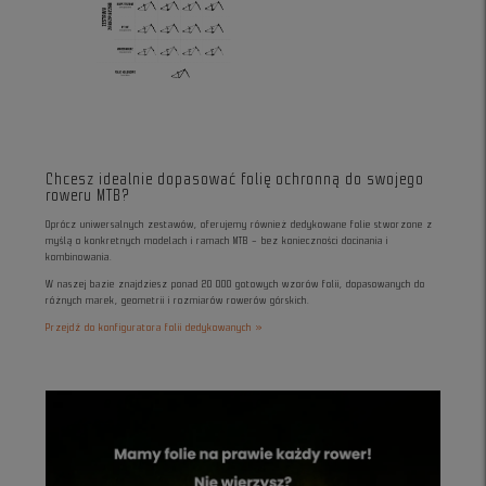
Chcesz idealnie dopasować folię ochronną do swojego
roweru MTB?
Oprócz uniwersalnych zestawów, oferujemy również dedykowane folie stworzone z
myślą o konkretnych modelach i ramach MTB – bez konieczności docinania i
kombinowania.
W naszej bazie znajdziesz ponad 20 000 gotowych wzorów folii, dopasowanych do
różnych marek, geometrii i rozmiarów rowerów górskich.
Przejdź do konfiguratora folii dedykowanych »