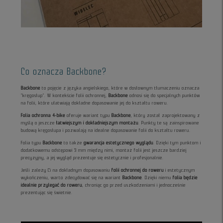
Co oznacza Backbone?
Backbone
to pojęcie z języka angielskiego, które w dosłownym tłumaczeniu oznacza
"kręgosłup". W kontekście folii ochronnej,
Backbone
odnosi się do specjalnych punktów
na folii, które ułatwiają dokładne dopasowanie jej do kształtu roweru.
Folia ochronna 4-bike
oferuje wariant typu
Backbone
, który został zaprojektowany z
myślą o jeszcze
łatwiejszym i dokładniejszym montażu
. Punkty te są zainspirowane
budową kręgosłupa i pozwalają na idealne dopasowanie folii do kształtu roweru.
Folia typu
Backbone
to także
gwarancja estetycznego wyglądu
. Dzięki tym punktom i
dodatkowemu odstępowi 3 mm między nimi, montaż folii jest jeszcze bardziej
precyzyjny, a jej wygląd prezentuje się estetycznie i profesjonalnie.
Jeśli zależy Ci na dokładnym dopasowaniu
folii ochronnej do roweru
i estetycznym
wykończeniu, warto zdecydować się na wariant
Backbone
. Dzięki niemu
folia będzie
idealnie przylegać do roweru
, chroniąc go przed uszkodzeniami i jednocześnie
prezentując się świetnie.