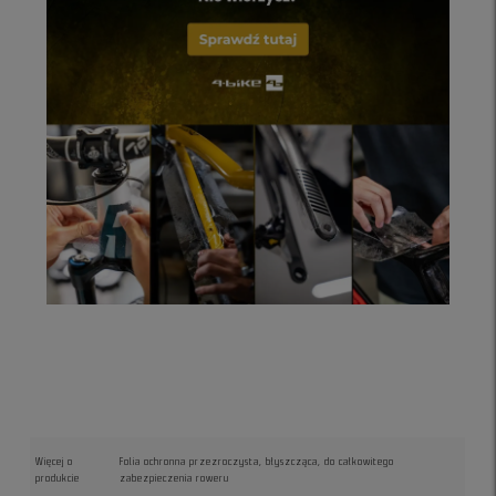
Więcej o
Folia ochronna przezroczysta, błyszcząca, do całkowitego
produkcie
zabezpieczenia roweru