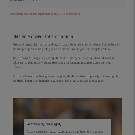
ID produktu
3093
Szczegóły dotyczące zgodności produktu z przepisami
Oklejanie roweru folią ochronną
Film edukacyjny, jak należy aplikować nasze folie ochronne na rower. Całe oklejanie
można przeprowadzić praktycznie na sucho, bez użycia specjalnych środków.
Warto zwrócić uwagę, że każdy element z naszej foli można łatwo oderwać od
arkusza, co daje możliwość późniejszego dokładnego przymierzenia do ramy
roweru.
Bardzo ułatwia to aplikację nawet większych elementów, co praktycznie nie byłoby
możliwe, kiedy trzymalibyśmy w rękach folię już z odklejonym spodem.
Potrzebujemy Twojej zgody
Ta zawartość jest dostarczana przez YouTube. W przypadku