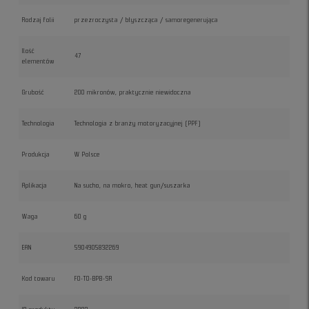
Rodzaj folii
przezroczysta / błyszcząca / samoregenerująca
Ilość
47
elementów
Grubość
200 mikronów, praktycznie niewidoczna
Technologia
Technologia z branży motoryzacyjnej (PPF)
Produkcja
W Polsce
Aplikacja
Na sucho, na mokro, heat gun/suszarka
Waga
60 g
EAN
5904905832269
Kod towaru
FO-TO-BPB-SR