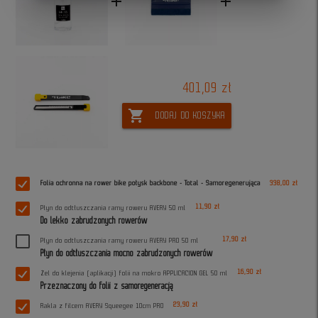
add
add
401,09 zł
shopping_cart
DODAJ DO KOSZYKA
Folia ochronna na rower bike połysk backbone - Total - Samoregenerująca
338,00 zł
11,90 zł
Płyn do odtłuszczania ramy roweru AVERY 50 ml
Do lekko zabrudzonych rowerów
17,90 zł
Płyn do odtłuszczania ramy roweru AVERY PRO 50 ml
Płyn do odtłuszczania mocno zabrudzonych rowerów
16,90 zł
Żel do klejenia (aplikacji) folii na mokro APPLICACION GEL 50 ml
Przeznaczony do folii z samoregeneracją
23,90 zł
Rakla z filcem AVERY Squeegee 10cm PRO