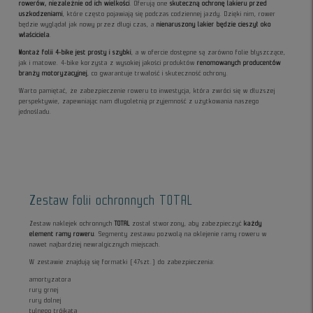
rowerów, niezależnie od ich wielkości
. Oferują one
skuteczną ochronę lakieru przed
uszkodzeniami
, które często pojawiają się podczas codziennej jazdy. Dzięki nim, rower
będzie wyglądał jak nowy przez długi czas, a
nienaruszony lakier będzie cieszył oko
właściciela
.
Montaż folii 4-bike jest prosty i szybki
, a w ofercie dostępne są zarówno folie błyszczące,
jak i matowe. 4-bike korzysta z wysokiej jakości produktów
renomowanych producentów
branży motoryzacyjnej
, co gwarantuje trwałość i skuteczność ochrony.
Warto pamiętać, że zabezpieczenie roweru to inwestycja, która zwróci się w dłuższej
perspektywie, zapewniając nam długoletnią przyjemność z użytkowania naszego
jednośladu.
Zestaw folii ochronnych TOTAL
Zestaw naklejek ochronnych
TOTAL
został stworzony, aby zabezpieczyć
każdy
element ramy roweru
. Segmenty zestawu pozwolą na oklejenie ramy roweru w
nawet najbardziej newralgicznych miejscach.
W zestawie znajdują się formatki (47szt.) do zabezpieczenia:
amortyzatora
rury grnej
rury dolnej
tylnego trójkąta