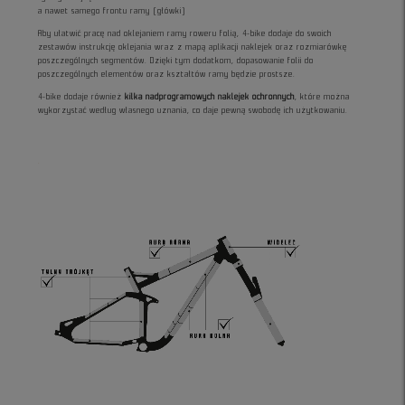
a nawet samego frontu ramy (główki)
Aby ułatwić pracę nad oklejaniem ramy roweru folią, 4-bike dodaje do swoich
zestawów instrukcję oklejania wraz z mapą aplikacji naklejek oraz rozmiarówkę
poszczególnych segmentów. Dzięki tym dodatkom, dopasowanie folii do
poszczególnych elementów oraz kształtów ramy będzie prostsze.
4-bike dodaje również
kilka nadprogramowych naklejek ochronnych
, które można
wykorzystać według własnego uznania, co daje pewną swobodę ich użytkowaniu.