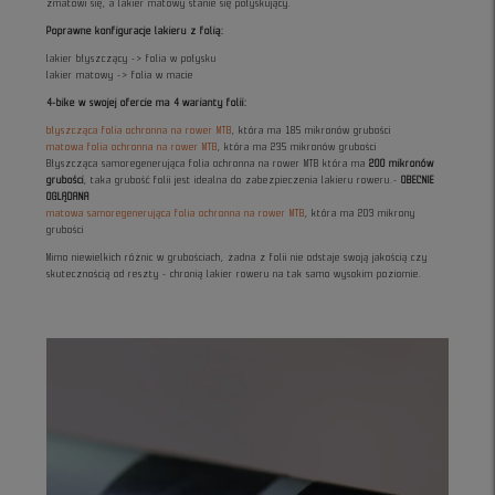
zmatowi się, a lakier matowy stanie się połyskujący.
Poprawne konfiguracje lakieru z folią:
lakier błyszczący -> folia w połysku
lakier matowy -> folia w macie
4-bike w swojej ofercie ma 4 warianty folii:
błyszcząca folia ochronna na rower MTB
, która ma 185 mikronów grubości
matowa folia ochronna na rower MTB
, która ma 235 mikronów grubości
Błyszcząca samoregenerująca folia ochronna na rower MTB która ma
200 mikronów
grubości
, taka grubość folii jest idealna do zabezpieczenia lakieru roweru.-
OBECNIE
OGLĄDANA
matowa samoregenerująca folia ochronna na rower MTB
, która ma 203 mikrony
grubości
Mimo niewielkich różnic w grubościach, żadna z folii nie odstaje swoją jakością czy
skutecznością od reszty - chronią lakier roweru na tak samo wysokim poziomie.