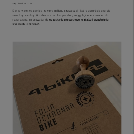
się niewidoczne.
Cienka warstwa pamięci zawiera miliony cząsteczek, które absorbują energię
świetlną i cieplną. W zależności od temperatury mogą być one ściskane lub
rozprężane, co prowadzi do
odzyskania pierwotnego kształtu i wypełnienia
wszelkich uszkodzeń
.