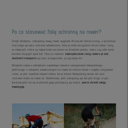
Po co stosować folię ochronną na rower?
Dzięki oklejeniu, zakupiony nowy rower wygląda dłużej jak nienaruszony, a prezencja
starszego sprzętu zostanie odświeżona. Folia przede wszystkim chroni lakier ramy
w miejscach, które są najbardziej narażone na działanie piachu, żwiru czy uderzenia
kamieni lecących spod kół. Folia to również
zabezpieczenie ramy roweru przed
skutkami transportu
sprzętu w bagażniku, przyczepie itd.
Oklejenie roweru naklejkami zapobiega również następstwom bikepackingu -
podróżując z sakwami zawieszonymi na rowerze można łatwo i szybko zarysować
ramę, co jest zupełnie niepotrzebne, bo przecież bikepacking wcale nie musi
zostawić śladu na rowerze. Dodatkowo, jeśli zakupiony sprzęt jest drogi, a tym
bardziej jeśli ma się w planach jego późniejszą sprzedaż,
warto chronić swoją
inwestycję
.