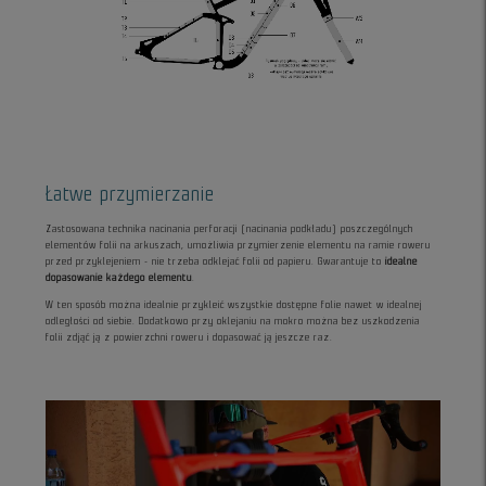
Łatwe przymierzanie
Zastosowana technika nacinania perforacji (nacinania podkładu) poszczególnych
elementów folii na arkuszach, umożliwia przymierzenie elementu na ramie roweru
przed przyklejeniem - nie trzeba odklejać folii od papieru. Gwarantuje to
idealne
dopasowanie każdego elementu
.
W ten sposób można idealnie przykleić wszystkie dostępne folie nawet w idealnej
odległości od siebie. Dodatkowo przy oklejaniu na mokro można bez uszkodzenia
folii zdjąć ją z powierzchni roweru i dopasować ją jeszcze raz.