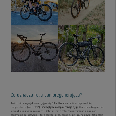
Co oznacza folia samoregenerująca?
Jest to nic innego jak samo gojąca się folia. Oznacza to, iż w odpowiedniej
temperaturze (min. 20°C),
pod wpływem ciepła znikaja rysy
, które powstały na niej
w wyniku użytkowania roweru. Materiał jest elastyczną membraną z powłoką
odporną na zarysowania, która podczas pracy sprawia, że rysy na powierzchni stają