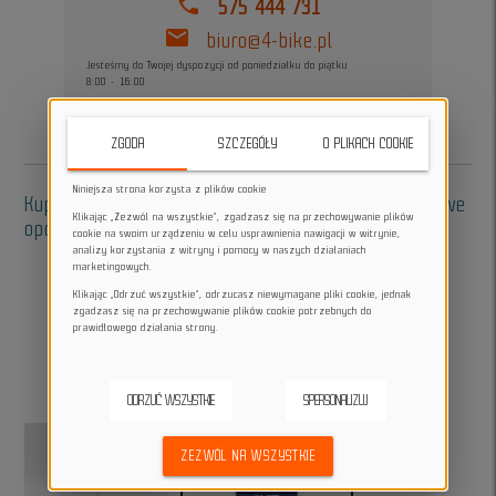
phone
575 444 731
mail
biuro@4-bike.pl
Jesteśmy do Twojej dyspozycji od poniedziałku do piątku
8:00 - 16:00
ZGODA
SZCZEGÓŁY
O PLIKACH COOKIE
Niniejsza strona korzysta z plików cookie
Kup w zestawie - akcesoria do oklejania, dodatkowe
Klikając „Zezwól na wszystkie”, zgadzasz się na przechowywanie plików
opcje:
cookie na swoim urządzeniu w celu usprawnienia nawigacji w witrynie,
analizy korzystania z witryny i pomocy w naszych działaniach
marketingowych.
Klikając „Odrzuć wszystkie”, odrzucasz niewymagane pliki cookie, jednak
zgadzasz się na przechowywanie plików cookie potrzebnych do
prawidłowego działania strony.
add
add
ODRZUĆ WSZYSTKIE
SPERSONALIZUJ
ZEZWÓL NA WSZYSTKIE