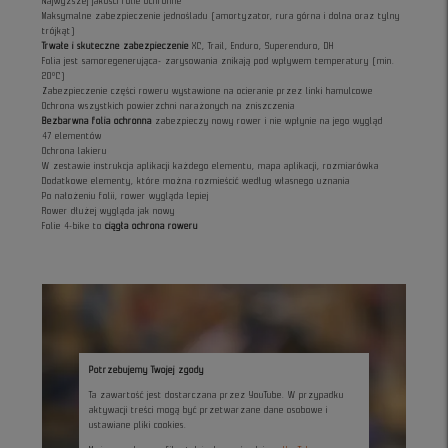
Najwyższej jakości folie ochronne
Maksymalne zabezpieczenie jednośladu (amortyzator, rura górna i dolna oraz tylny
trójkąt)
Trwałe i skuteczne zabezpieczenie
XC, Trail, Enduro, Superenduro, DH
Folia jest samoregenerująca- zarysowania znikają pod wpływem temperatury (min.
20°C)
Zabezpieczenie części roweru wystawione na ocieranie przez linki hamulcowe
Ochrona wszystkich powierzchni narażonych na zniszczenia
Bezbarwna folia ochronna
zabezpieczy nowy rower i nie wpłynie na jego wygląd
47 elementów
Ochrona lakieru
W zestawie instrukcja aplikacji każdego elementu, mapa aplikacji, rozmiarówka
Dodatkowe elementy, które można rozmieścić według własnego uznania
Po nałożeniu folii, rower wygląda lepiej
Rower dłużej wygląda jak nowy
Folie 4-bike to
ciągła ochrona roweru
Potrzebujemy Twojej zgody
Ta zawartość jest dostarczana przez YouTube. W przypadku
aktywacji treści mogą być przetwarzane dane osobowe i
ustawiane pliki cookies.