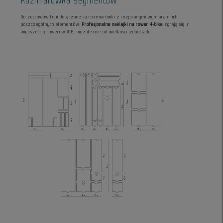
Rozmiarówka segmentów
Do zestawów folii dołączane są rozmiarówki z rozpisanymi wymiarami ich
poszczególnych elementów.
Profesjonalne naklejki na rower 4-bike
zgrają się z
większością rowerów MTB, niezależnie od wielkości jednośladu.