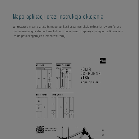
Mapa aplikacji oraz instrukcja oklejania
W zestawie można znaleźć mapę aplikacji oraz instrukcję oklejania roweru folią z
ponumerowanymi elementami folii ochronnej oraz rozpiską z przyporządkowaniem
ich do poszczególnych elementów ramy.