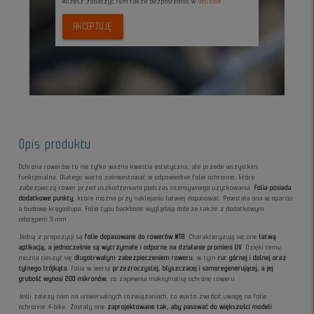
Możesz zobaczyc film także bezpośrednio w
YouTube
AKCEPTUJĘ
Opis produktu
Ochrona rowerów to nie tylko ważna kwestia estetyczna, ale przede wszystkim
funkcjonalna. Dlatego warto zainwestować w odpowiednie folie ochronne, które
zabezpieczą rower przed uszkodzeniami podczas intensywnego użytkowania.
Folia posiada
dodatkowe punkty
, które można przy naklejaniu łatwiej dopasować. Powstała ona w oparciu
o budowę kręgosłupa. Folie typu backbone wyglądają dobrze także z dodatkowym
odstępem 3 mm.
Jedną z propozycji są
folie dopasowane do rowerów MTB
. Charakteryzują się one
łatwą
aplikacją, a jednocześnie są wytrzymałe i odporne na działanie promieni UV
. Dzięki temu
można cieszyć się
długotrwałym zabezpieczeniem roweru
, w tym
rur górnej i dolnej oraz
tylnego trójkąta
. Folia w wersji
przezroczystej, błyszczacej i samoregenerującej, a jej
grubość wynosi 200 mikronów
, co zapewnia maksymalną ochronę roweru.
Jeśli zależy nam na uniwersalnych rozwiązaniach, to warto zwrócić uwagę na folie
ochronne 4-bike. Zostały one
zaprojektowane tak, aby pasować do większości modeli