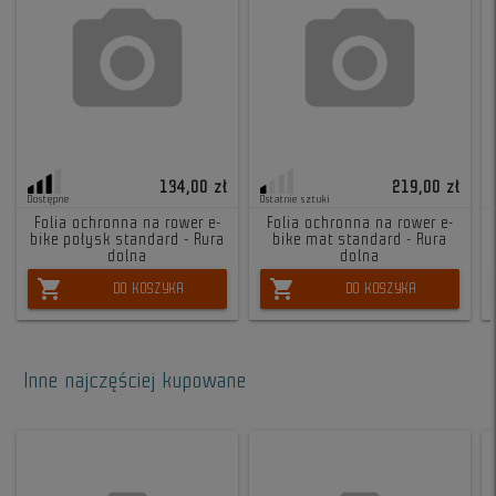
134,00 zł
219,00 zł
Dostępne
Ostatnie sztuki
Folia ochronna na rower e-
Folia ochronna na rower e-
bike połysk standard - Rura
bike mat standard - Rura
dolna
dolna
shopping_cart
shopping_cart
DO KOSZYKA
DO KOSZYKA
Inne najczęściej kupowane