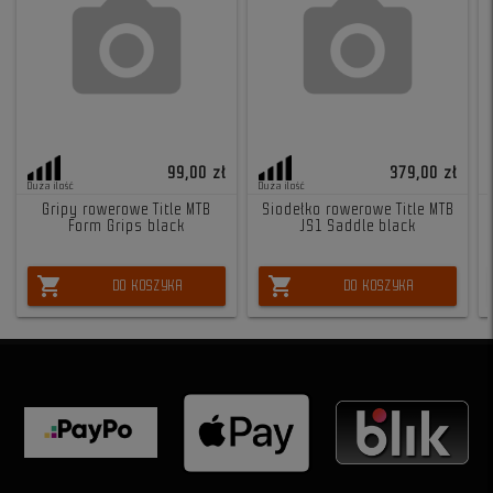
99,00 zł
379,00 zł
Duża ilość
Duża ilość
Gripy rowerowe Title MTB
Siodełko rowerowe Title MTB
Form Grips black
JS1 Saddle black
shopping_cart
shopping_cart
DO KOSZYKA
DO KOSZYKA