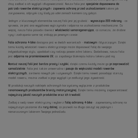
chcą zadbać o ich wygląd i długowieczność. Nasza folia jest
specjalnie dopasowana do
potrzeb rowerów elektrycznych
i
zapewnia ochronę przed uszkodzeniami
takimi jak
zarysowania, odpryski czy ślady po uderzeniach kamieni czy gałęzi.
Jednym z kluczowych elementów naszej folii jest jej grubość -
wynosząca 203 mikrony
- co
sprawia, że jest ona
wyjątkowo wytrzymała i odporna na uszkodzenia mechaniczne. Co
więcej, nasza folia posiada również
właściwości samoregenerujące
, co oznacza, że drobne
rysy i zadrapania same się znikają po pewnym czasie.
Folia ochronna 4-bike
dostępna jest w dwóch wariantach -
matowym
i błyszczącym. Dzięki
temu każdy właściciel roweru elektrycznego może dopasować folię do swojego
indywidualnego stylu, upodobań czy rodzaju powierzchni lakieru. Dodatkowo, nasza folia
jest
odporna na promieniowanie UV
, co zapobiega blaknięciu koloru lakieru pod nią.
Montaż naszej folii jest bardzo prosty i szybki
, dzięki czemu każdy może go
przeprowadzić
samodzielnie
. Folia jest także uniwersalna i
pasuje do większości modeli rowerów
elektrycznych
, zarówno nowych jak i używanych. Dzięki temu nawet posiadając starszy
model roweru, można zadbać o jego wygląd i przedłużyć jego żywotność.
W produkcji naszych naklejek ochronnych korzystamy wyłącznie z produktów
renomowanych producentów branży motoryzacyjnej
. Dzięki temu możemy zagwarantować
najwyższą jakość naszych produktów oraz ich trwałość
.
Zadbaj o swój rower elektryczny i wybierz
folię ochronną 4-bike
- zapewniamy ochronę na
najwyższym poziomie dla
rury dolnej
, co pozwoli na długo cieszyć się pięknym i
nienaruszonym lakierem Twojego jednośladu.