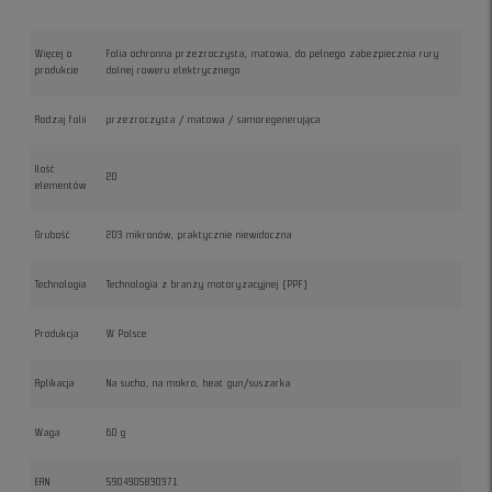
Więcej o
Folia ochronna przezroczysta, matowa, do pełnego zabezpiecznia rury
produkcie
dolnej roweru elektrycznego
Rodzaj folii
przezroczysta / matowa / samoregenerująca
Ilość
20
elementów
Grubość
203 mikronów, praktycznie niewidoczna
Technologia
Technologia z branży motoryzacyjnej (PPF)
Produkcja
W Polsce
Aplikacja
Na sucho, na mokro, heat gun/suszarka
Waga
60 g
EAN
5904905830371