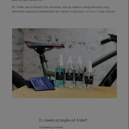
spod niej bąbli powietrza
PS. 4-bike jako producent folii ochronnej, oferuje również usługę oklejania ramy
jednośladu wycenianą indywidualnie jak również organizuje
szkolenia
z tego zakresu.
Co zawiera przesyłka od 4-bike?
zamówiony produkt