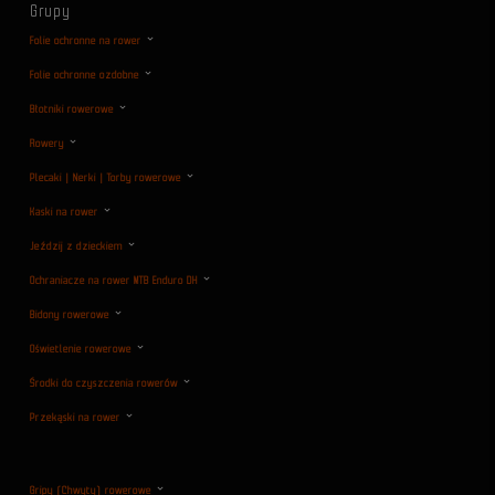
Grupy
Folie ochronne na rower
Folie ochronne ozdobne
Błotniki rowerowe
Rowery
Plecaki | Nerki | Torby rowerowe
Kaski na rower
Jeździj z dzieckiem
Ochraniacze na rower MTB Enduro DH
Bidony rowerowe
Oświetlenie rowerowe
Środki do czyszczenia rowerów
Przekąski na rower
Gripy (Chwyty) rowerowe