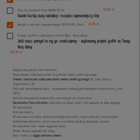
15,90 zł
Płyn do usuwania kleju AVERY 30 ml
Usunie każdą starą naklejkę i rozpuści najmocniejszy klej
10,39 zł
Nożyk z ostrzem segmentowym OLFA S-20 | 9mm
Projekt grafiki z nadrukiem na folii Bike - Rura dolna
Jeśli masz pomysł to my go zrealizujemy - wykonamy projekt grafik na Twoją
Rurę dolną
150,00 zł
Najwyższej jakości folie ochronne
Podstawowe zabezpieczenie rury dolnej roweru elektrycznego
Trwałe i skuteczne zabezpieczenie roweru elektrycznego
XC, Trail, Enduro,
Superenduro, DH
Folia jest samoregenerująca- zarysowania znikają pod wpływem temperatury (min.
20°C)
Ochrona wszystkich powierzchni narażonych na zniszczenia
Bezbarwna folia ochronna
zabezpieczy nowy rower i nie wpłynie na jego wygląd
20 elementów
Ochrona lakieru
W zestawie instrukcja aplikacji każdego elementu, mapa aplikacji, rozmiarówka
Dodatkowe elementy, które można rozmieścić według własnego uznania
Po nałożeniu folii, rower wygląda lepiej
Rower dłużej wygląda jak nowy
Folie 4-bike to
ciągła ochrona roweru