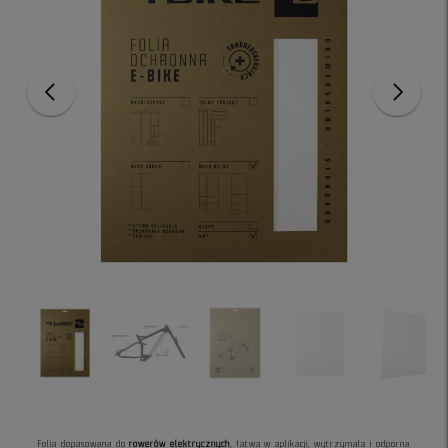
Folia dopasowana do
rowerów elektrycznych
, łatwa w aplikacji, wytrzymała i odporna