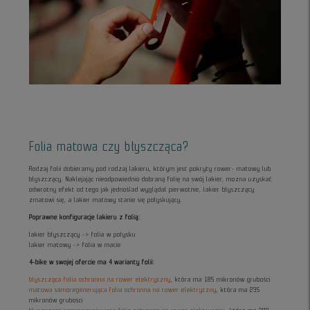
Folia matowa czy błyszcząca?
Rodzaj folii dobieramy pod rodzaj lakieru, którym jest pokryty rower- matowy lub
błyszczący. Naklejając nieodpowiednio dobraną folię na swój lakier, można uzyskać
odwrotny efekt od tego jak jednoślad wyglądał pierwotnie, lakier błyszczący
zmatowi się, a lakier matowy stanie się połyskujący.
Poprawne konfiguracje lakieru z folią:
lakier błyszczący -> folia w połysku
lakier matowy -> folia w macie
4-bike w swojej ofercie ma 4 warianty folii:
błyszcząca folia ochronna na rower elektryczny
, która ma 185 mikronów grubości
matowa samoregenerująca folia ochronna na rower elektryczny
, która ma 235
mikronów grubości