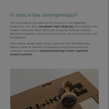
Co oznacza folia samoregenerująca?
Jest to nic innego jak samo gojąca się folia. Oznacza to, iż w odpowiedniej
temperaturze (min. 20°C),
pod wpływem ciepła znikaja rysy
, które powstały na niej
w wyniku użytkowania roweru. Materiał jest elastyczną membraną z powłoką
odporną na zarysowania, która podczas pracy sprawia, że rysy na powierzchni stają
się niewidoczne.
Cienka warstwa pamięci zawiera miliony cząsteczek, które absorbują energię
świetlną i cieplną. W zależności od temperatury mogą być one ściskane lub
rozprężane, co prowadzi do
odzyskania pierwotnego kształtu i wypełnienia
wszelkich uszkodzeń
.