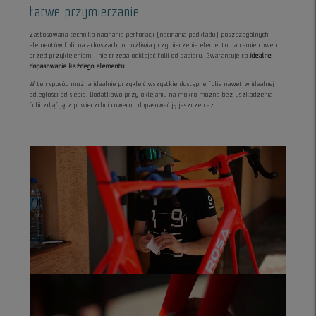
Łatwe przymierzanie
Zastosowana technika nacinania perforacji (nacinania podkładu) poszczególnych
elementów folii na arkuszach, umożliwia przymierzenie elementu na ramie roweru
przed przyklejeniem - nie trzeba odklejać folii od papieru. Gwarantuje to
idealne
dopasowanie każdego elementu
.
W ten sposób można idealnie przykleić wszystkie dostępne folie nawet w idealnej
odległości od siebie. Dodatkowo przy oklejaniu na mokro można bez uszkodzenia
folii zdjąć ją z powierzchni roweru i dopasować ją jeszcze raz.