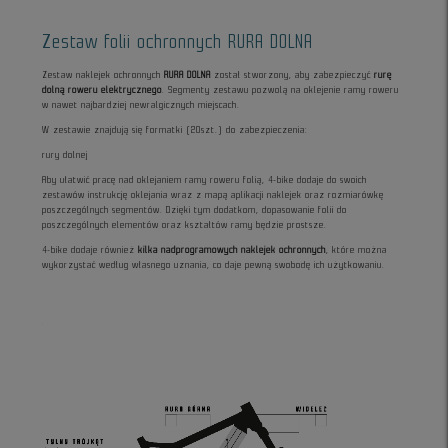
Zestaw folii ochronnych RURA DOLNA
Zestaw naklejek ochronnych
RURA DOLNA
został stworzony, aby zabezpieczyć
rurę
dolną roweru elektrycznego
. Segmenty zestawu pozwolą na oklejenie ramy roweru
w nawet najbardziej newralgicznych miejscach.
W zestawie znajdują się formatki (20szt.) do zabezpieczenia:
rury dolnej
Aby ułatwić pracę nad oklejaniem ramy roweru folią, 4-bike dodaje do swoich
zestawów instrukcję oklejania wraz z mapą aplikacji naklejek oraz rozmiarówkę
poszczególnych segmentów. Dzięki tym dodatkom, dopasowanie folii do
poszczególnych elementów oraz kształtów ramy będzie prostsze.
4-bike dodaje również
kilka nadprogramowych naklejek ochronnych
, które można
wykorzystać według własnego uznania, co daje pewną swobodę ich użytkowaniu.