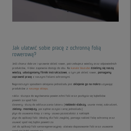
Jak ułatwić sobie pracę z ochronną folią
rowerową?
Jeśli chcesz dobrze i sprawnie okleić rower, potrzebujesz wiedzy oraz odpowiednich
produktów, 4-bike zapewnia dostęp do obu. Na
kanale Youtube
dzielimy się naszą
wiedzą
,
udostępniamy filmiki instruktażowe
, o tym jak okleić rower,
pomagamy
usprawnić pracę
z naszymi foliami ochronnymi.
Najprostszym sposobem oklejania jednośladu jest
oklejenie go na mokro
używając
produktów z
naszego sklepu
.
rakla- służąca do wyrównania powierzchni folii oraz pozbycia się bąbelków
powietrza spod folii
cleanery- służą do odtłuszczania lakieru (
niebieski-słabszy
, usunie mniej zabrudzeń,
zielony- mocniejszy
, porządnie oczyści ramę jednośladu)
płyn do usuwania kleju z ramy- usuwa pozostałości z naklejek
płyn do aplikacji folii- idealny dla folii zwykłej, pomaga nakleić folię ochronną oraz
usuwać spod niej bąble powietrza
żel do aplikacji folii samoregeneracyjnej- ułatwia dopasowanie folii oraz usuwanie