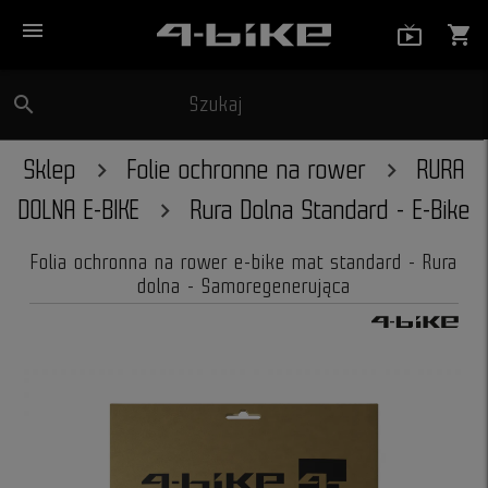
menu
live_tv_
shopping_cart
search
Szukaj
close
Sklep
Folie ochronne na rower
RURA
DOLNA E-BIKE
Rura Dolna Standard - E-Bike
Folia ochronna na rower e-bike mat standard - Rura
dolna - Samoregenerująca