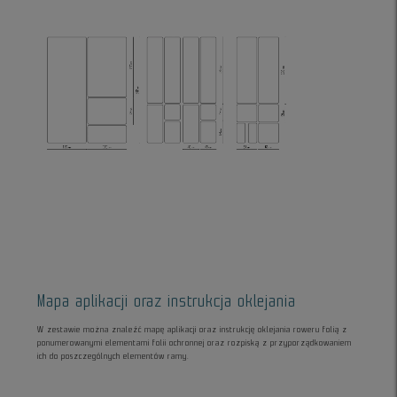
Mapa aplikacji oraz instrukcja oklejania
W zestawie można znaleźć mapę aplikacji oraz instrukcję oklejania roweru folią z
ponumerowanymi elementami folii ochronnej oraz rozpiską z przyporządkowaniem
ich do poszczególnych elementów ramy.