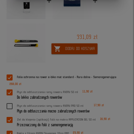
add
add
331,09 zł
shopping_cart
DODAJ DO KOSZYKA
Folia ochronna na rower e-bike mat standard - Rura dolna - Samoregenerująca
268,00 zł
11,90 zł
Płyn do odtłuszczania ramy roweru AVERY 50 ml
Do lekko zabrudzonych rowerów
17,90 zł
Płyn do odtłuszczania ramy roweru AVERY PRO 50 ml
Płyn do odtłuszczania mocno zabrudzonych rowerów
16,90 zł
Żel do klejenia (aplikacji) folii na mokro APPLICACION GEL 50 ml
Przeznaczony do folii z samoregeneracją
23,90 zł
Rakla z filcem AVERY Squeegee 10cm PRO