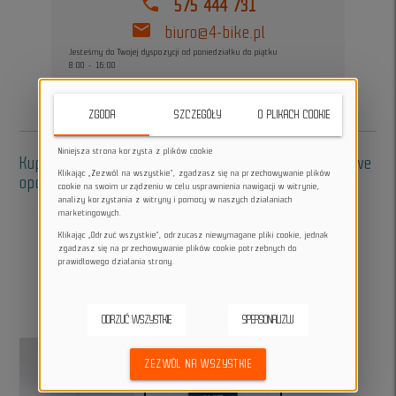
phone
575 444 731
mail
biuro@4-bike.pl
Jesteśmy do Twojej dyspozycji od poniedziałku do piątku
8:00 - 16:00
ZGODA
SZCZEGÓŁY
O PLIKACH COOKIE
Niniejsza strona korzysta z plików cookie
Kup w zestawie - akcesoria do oklejania, dodatkowe
Klikając „Zezwól na wszystkie”, zgadzasz się na przechowywanie plików
opcje:
cookie na swoim urządzeniu w celu usprawnienia nawigacji w witrynie,
analizy korzystania z witryny i pomocy w naszych działaniach
marketingowych.
Klikając „Odrzuć wszystkie”, odrzucasz niewymagane pliki cookie, jednak
zgadzasz się na przechowywanie plików cookie potrzebnych do
prawidłowego działania strony.
add
add
ODRZUĆ WSZYSTKIE
SPERSONALIZUJ
ZEZWÓL NA WSZYSTKIE