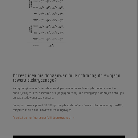
Chcesz idealnie dopasować folię ochronną do swojego
roweru elektrycznego?
Mamy dedykowane folie ochronne dopasowane do konkretnych modeli rowerów
elektrycznych, które idealnie przylegają do ramy, nie zakrywając ważnych detali jak
gniazda ładowania czy sensory.
Do wyboru masz ponad 20 000 gotowych szablonów, również dla popularnych e-MTB,
miejskich e-bike’ów i rowerów trekkingowych.
Przejdź do konfiguratora folii dedykowanych »