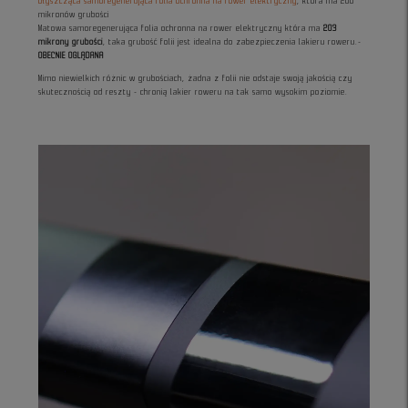
błyszcząca samoregenerująca folia ochronna na rower elektryczny
, która ma 200
mikronów grubości
Matowa samoregenerująca folia ochronna na rower elektryczny która ma
203
mikrony grubości
, taka grubość folii jest idealna do zabezpieczenia lakieru roweru.-
OBECNIE OGLĄDANA
Mimo niewielkich różnic w grubościach, żadna z folii nie odstaje swoją jakością czy
skutecznością od reszty - chronią lakier roweru na tak samo wysokim poziomie.