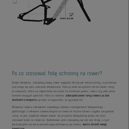
Po co stosować folię ochronną na rower?
Dzięki oklejeniu, zakupiony nowy rower wygląda dłużej jak nienaruszony, a prezencja
starszego sprzętu zostanie odświeżona. Folia przede wszystkim chroni lakier ramy
w miejscach, które są najbardziej narażone na działanie piachu, żwiru czy uderzenia
kamieni lecących spod kół. Folia to również
zabezpieczenie ramy roweru przed
skutkami transportu
sprzętu w bagażniku, przyczepie itd.
Oklejenie roweru naklejkami zapobiega również następstwom bikepackingu -
podróżując z sakwami zawieszonymi na rowerze można łatwo i szybko zarysować
ramę, co jest zupełnie niepotrzebne, bo przecież bikepacking wcale nie musi
zostawić śladu na rowerze. Dodatkowo, jeśli zakupiony sprzęt jest drogi, a tym
bardziej jeśli ma się w planach jego późniejszą sprzedaż,
warto chronić swoją
inwestycję
.