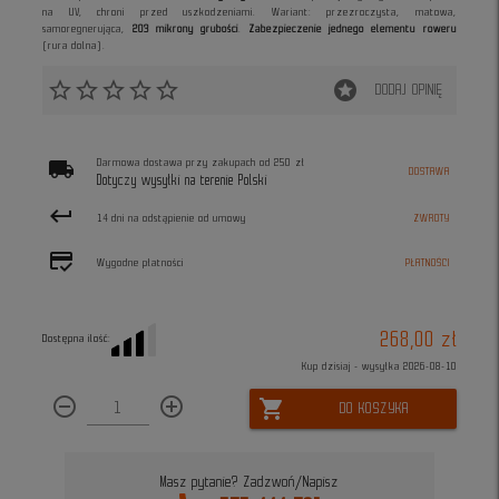
na UV, chroni przed uszkodzeniami. Wariant: przezroczysta, matowa,
samoregnerująca,
203 mikrony grubości
.
Zabezpieczenie jednego elementu roweru
(rura dolna).
star_border
star_border
star_border
star_border
star_border
stars
DODAJ OPINIĘ
local_shipping
Darmowa dostawa przy zakupach od 250 zł
DOSTAWA
Dotyczy wysyłki na terenie Polski
keyboard_return
14 dni na odstąpienie od umowy
ZWROTY
credit_score
Wygodne płatności
PŁATNOŚCI
268,00 zł
Dostępna ilość:
Kup dzisiaj - wysyłka 2026-08-10
remove_circle_outline
add_circle_outline
shopping_cart
DO KOSZYKA
Masz pytanie? Zadzwoń/Napisz