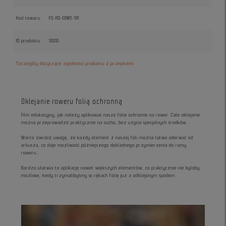
Kod towaru
FO-RD-EBMS-SR
ID produktu
3000
Szczegóły dotyczące zgodności produktu z przepisami
Oklejanie roweru folią ochronną
Film edukacyjny, jak należy aplikować nasze folie ochronne na rower. Całe oklejanie
można przeprowadzić praktycznie na sucho, bez użycia specjalnych środków.
Warto zwrócić uwagę, że każdy element z naszej foli można łatwo oderwać od
arkusza, co daje możliwość późniejszego dokładnego przymierzenia do ramy
roweru.
Bardzo ułatwia to aplikację nawet większych elementów, co praktycznie nie byłoby
możliwe, kiedy trzymalibyśmy w rękach folię już z odklejonym spodem.