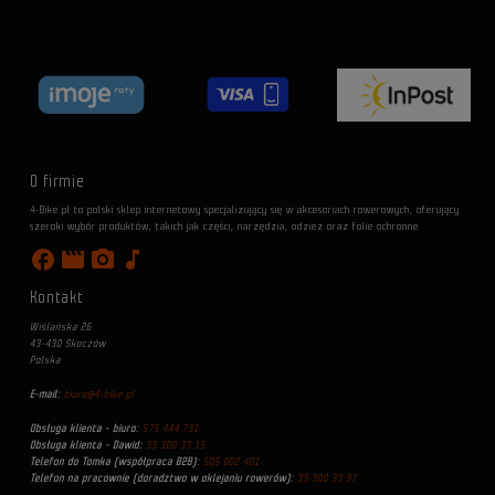
O firmie
4-Bike.pl to polski sklep internetowy specjalizujący się w akcesoriach rowerowych, oferujący
szeroki wybór produktów, takich jak części, narzędzia, odzież oraz folie ochronne.
facebook
movie
photo_camera
music_note
Kontakt
Wiślańska 26
43-430 Skoczów
Polska
E-mail:
biuro@4-bike.pl
Obsługa klienta - biuro:
575 444 731
Obsługa klienta - Dawid:
33 300 33 15
Telefon do Tomka (współpraca B2B):
505 002 401
Telefon na pracownie (doradztwo w oklejaniu rowerów):
33 300 33 97