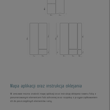
Mapa aplikacji oraz instrukcja oklejania
W zestawie można znaleźć mapę aplikacji oraz instrukcję oklejania roweru folią z
ponumerowanymi elementami folii ochronnej oraz rozpiską z przyporządkowaniem
ich do poszczególnych elementów ramy.