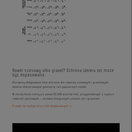
Rower szosowy albo gravel? Ochrona lakieru też może
być dopasowana.
Oferujemy dedykowane folie ochronne dla rowerów szosowych i gravelowych,
idealnie odwzorowujące geometrię ram popularnych modeli.
W naszej bazie mamy już ponad 20 000 wzorów folii, przygotowanych z myślą o
rowerach sportowych – zarówno klasycznych szosach, jak i gravelach.
Przejdź do konfiguratora folii dedykowanych »