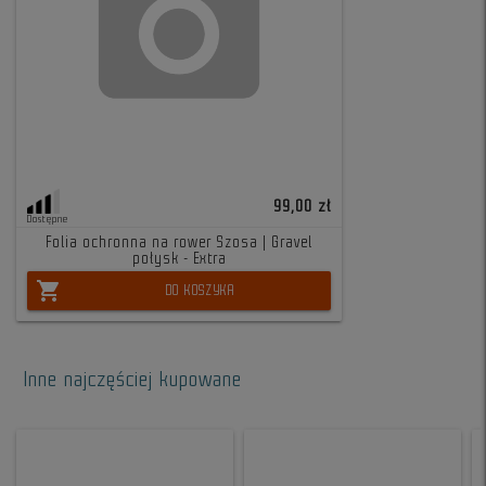
99,00 zł
Dostępne
Folia ochronna na rower Szosa | Gravel
połysk - Extra
shopping_cart
DO KOSZYKA
Inne najczęściej kupowane