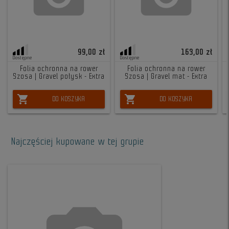
99,00 zł
163,00 zł
Dostępne
Dostępne
Folia ochronna na rower
Folia ochronna na rower
Szosa | Gravel połysk - Extra
Szosa | Gravel mat - Extra
shopping_cart
shopping_cart
DO KOSZYKA
DO KOSZYKA
Najczęściej kupowane w tej grupie