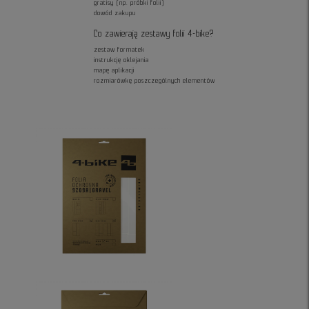
gratisy (np. próbki folii)
dowód zakupu
Co zawierają zestawy folii 4-bike?
zestaw formatek
instrukcję oklejania
mapę aplikacji
rozmiarówkę poszczególnych elementów