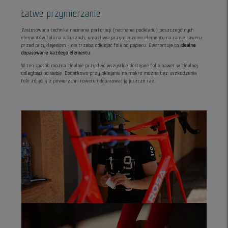
Łatwe przymierzanie
Zastosowana technika nacinania perforacji (nacinania podkładu) poszczególnych
elementów folii na arkuszach, umożliwia przymierzenie elementu na ramie roweru
przed przyklejeniem - nie trzeba odklejać folii od papieru. Gwarantuje to
idealne
dopasowanie każdego elementu
.
W ten sposób można idealnie przykleić wszystkie dostępne folie nawet w idealnej
odległości od siebie. Dodatkowo przy oklejaniu na mokro można bez uszkodzenia
folii zdjąć ją z powierzchni roweru i dopasować ją jeszcze raz.