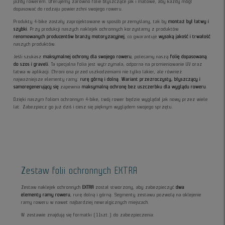
jazdy rowerem. Oferujemy zarówno folie błyszczące jak i matowe, aby każdy mógł
dopasować do rodzaju powierzchni swojego roweru.
Produkty 4-bike zostały zaprojektowane w sposób przemyślany, tak by
montaż był łatwy i
szybki
. Przy produkcji naszych naklejek ochronnych korzystamy z produktów
renomowanych producentów branży motoryzacyjnej
, co gwarantuje
wysoką jakość i trwałość
naszych produktów.
Jeśli szukasz
maksymalnej ochrony dla swojego roweru
, polecamy naszą
folię dopasowaną
do szos i graveli
. Ta specjalna folia jest wytrzymała, odporna na promieniowanie UV oraz
łatwa w aplikacji. Chroni ona przed uszkodzeniami nie tylko lakier, ale również
najważniejsze elementy ramy:
rurę górną i dolną
.
Wariant przezroczysty, błyszczący i
samoregenerujący się
zapewnia
maksymalną ochronę bez uszczerbku dla wyglądu roweru
.
Dzięki naszym foliom ochronnym 4-bike, twój rower będzie wyglądał jak nowy przez wiele
lat. Zabezpiecz go już dziś i ciesz się pięknym wyglądem swojego sprzętu.
Zestaw folii ochronnych EXTRA
Zestaw naklejek ochronnych
EXTRA
został stworzony, aby zabezpieczyć
dwa
elementy ramy roweru
, rurę dolną i górną. Segmenty zestawu pozwolą na oklejenie
ramy roweru w nawet najbardziej newralgicznych miejscach.
W zestawie znajdują się formatki (11szt.) do zabezpieczenia: