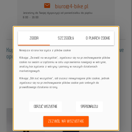
mail
biuro@4-bike.pl
Jesteśmy do Twojej dyspozycji od poniedziałku do piątku
8:00 - 16:00
ZGODA
SZCZEGÓŁY
O PLIKACH COOKIE
Kup w zestawie - akcesoria do oklejania, dodatkowe
Niniejsza strona korzysta z plików cookie
opcje:
Klikając „Zezwól na wszystkie”, zgadzasz się na przechowywanie plików
cookie na swoim urządzeniu w celu usprawnienia nawigacji w witrynie,
analizy korzystania z witryny i pomocy w naszych działaniach
marketingowych.
Klikając „Odrzuć wszystkie”, odrzucasz niewymagane pliki cookie, jednak
zgadzasz się na przechowywanie plików cookie potrzebnych do
add
add
prawidłowego działania strony.
ODRZUĆ WSZYSTKIE
SPERSONALIZUJ
ZEZWÓL NA WSZYSTKIE
add
add