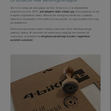
Jest to nic innego jak samo gojąca się folia. Oznacza to, iż w odpowiedniej
temperaturze (min. 20°C),
pod wpływem ciepła znikaja rysy
, które powstały na niej
w wyniku użytkowania roweru. Materiał jest elastyczną membraną z powłoką
odporną na zarysowania, która podczas pracy sprawia, że rysy na powierzchni stają
się niewidoczne.
Cienka warstwa pamięci zawiera miliony cząsteczek, które absorbują energię
świetlną i cieplną. W zależności od temperatury mogą być one ściskane lub
rozprężane, co prowadzi do
odzyskania pierwotnego kształtu i wypełnienia
wszelkich uszkodzeń
.