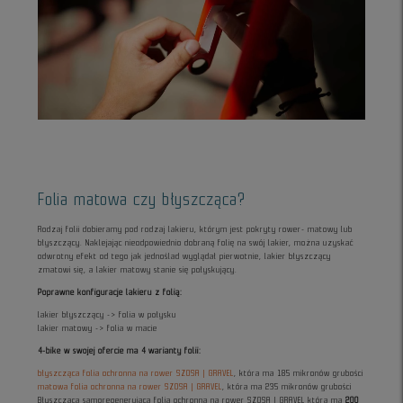
Folia matowa czy błyszcząca?
Rodzaj folii dobieramy pod rodzaj lakieru, którym jest pokryty rower- matowy lub
błyszczący. Naklejając nieodpowiednio dobraną folię na swój lakier, można uzyskać
odwrotny efekt od tego jak jednoślad wyglądał pierwotnie, lakier błyszczący
zmatowi się, a lakier matowy stanie się połyskujący.
Poprawne konfiguracje lakieru z folią:
lakier błyszczący -> folia w połysku
lakier matowy -> folia w macie
4-bike w swojej ofercie ma 4 warianty folii:
błyszcząca folia ochronna na rower SZOSA | GRAVEL
, która ma 185 mikronów grubości
matowa folia ochronna na rower SZOSA | GRAVEL
, która ma 235 mikronów grubości
Błyszcząca samoregenerująca folia ochronna na rower SZOSA | GRAVEL która ma
200