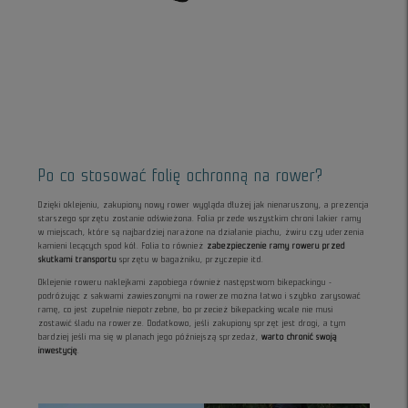
Po co stosować folię ochronną na rower?
Dzięki oklejeniu, zakupiony nowy rower wygląda dłużej jak nienaruszony, a prezencja
starszego sprzętu zostanie odświeżona. Folia przede wszystkim chroni lakier ramy
w miejscach, które są najbardziej narażone na działanie piachu, żwiru czy uderzenia
kamieni lecących spod kół. Folia to również
zabezpieczenie ramy roweru przed
skutkami transportu
sprzętu w bagażniku, przyczepie itd.
Oklejenie roweru naklejkami zapobiega również następstwom bikepackingu -
podróżując z sakwami zawieszonymi na rowerze można łatwo i szybko zarysować
ramę, co jest zupełnie niepotrzebne, bo przecież bikepacking wcale nie musi
zostawić śladu na rowerze. Dodatkowo, jeśli zakupiony sprzęt jest drogi, a tym
bardziej jeśli ma się w planach jego późniejszą sprzedaż,
warto chronić swoją
inwestycję
.