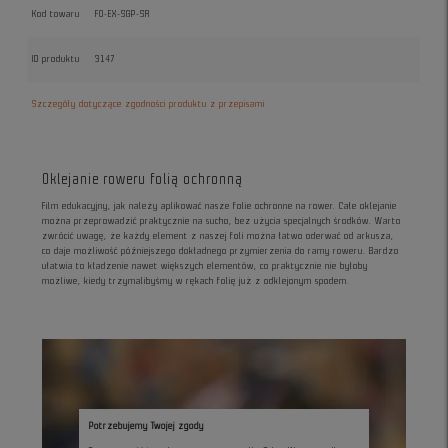
Kod towaru
FO-EX-SGP-SR
ID produktu
3147
Szczegóły dotyczące zgodności produktu z przepisami
Oklejanie roweru folią ochronną
Film edukacyjny, jak należy aplikować nasze folie ochronne na rower. Całe oklejanie
można przeprowadzić praktycznie na sucho, bez użycia specjalnych środków. Warto
zwrócić uwagę, że każdy element z naszej foli można łatwo oderwać od arkusza,
co daje możliwość późniejszego dokładnego przymierzenia do ramy roweru. Bardzo
ułatwia to kładzenie nawet większych elementów, co praktycznie nie byłoby
możliwe, kiedy trzymalibyśmy w rękach folię już z odklejonym spodem.
Potrzebujemy Twojej zgody