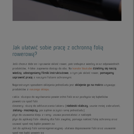
Jak ułatwić sobie pracę z ochronną folią
rowerową?
Jeśli chcesz dobrze i sprawnie okleić rower, potrzebujesz wiedzy oraz odpowiednich
produktów, 4-bike zapewnia dostęp do obu. Na
kanale Youtube
dzielimy się naszą
wiedzą
,
udostępniamy filmiki instruktażowe
, o tym jak okleić rower,
pomagamy
usprawnić pracę
z naszymi foliami ochronnymi.
Najprostszym sposobem oklejania jednośladu jest
oklejenie go na mokro
używając
produktów z
naszego sklepu
.
rakla- służąca do wyrównania powierzchni folii oraz pozbycia się bąbelków
powietrza spod folii
cleanery- służą do odtłuszczania lakieru (
niebieski-słabszy
, usunie mniej zabrudzeń,
zielony- mocniejszy
, porządnie oczyści ramę jednośladu)
płyn do usuwania kleju z ramy- usuwa pozostałości z naklejek
płyn do aplikacji folii- idealny dla folii zwykłej, pomaga nakleić folię ochronną oraz
usuwać spod niej bąble powietrza
żel do aplikacji folii samoregeneracyjnej- ułatwia dopasowanie folii oraz usuwanie
spod niej bąbli powietrza