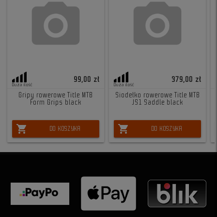
99,00 zł
379,00 zł
Duża ilość
Duża ilość
Gripy rowerowe Title MTB
Siodełko rowerowe Title MTB
Form Grips black
JS1 Saddle black
shopping_cart
shopping_cart
DO KOSZYKA
DO KOSZYKA