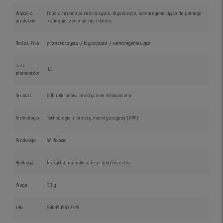
Więcej o
Folia ochronna przezroczysta, błyszcząca, samoregenerująca do pełnego
produkcie
zabezpieczenia górnej i dolnej
Rodzaj folii
przezroczysta / błyszcząca / samoregenerująca
Ilość
11
elementów
Grubość
200 mikronów, praktycznie niewidoczna
Technologia
Technologia z branży motoryzacyjnej (PPF)
Produkcja
W Polsce
Aplikacja
Na sucho, na mokro, heat gun/suszarka
Waga
30 g
EAN
5904905832429