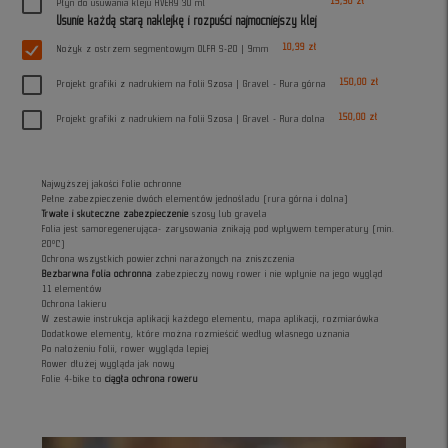
15,90 zł
Płyn do usuwania kleju AVERY 30 ml
Usunie każdą starą naklejkę i rozpuści najmocniejszy klej
10,39 zł
Nożyk z ostrzem segmentowym OLFA S-20 | 9mm
150,00 zł
Projekt grafiki z nadrukiem na folii Szosa | Gravel - Rura górna
150,00 zł
Projekt grafiki z nadrukiem na folii Szosa | Gravel - Rura dolna
Najwyższej jakości folie ochronne
Pełne zabezpieczenie dwóch elementów jednośladu (rura górna i dolna)
Trwałe i skuteczne zabezpieczenie
szosy lub gravela
Folia jest samoregenerująca- zarysowania znikają pod wpływem temperatury (min.
20°C)
Ochrona wszystkich powierzchni narażonych na zniszczenia
Bezbarwna folia ochronna
zabezpieczy nowy rower i nie wpłynie na jego wygląd
11 elementów
Ochrona lakieru
W zestawie instrukcja aplikacji każdego elementu, mapa aplikacji, rozmiarówka
Dodatkowe elementy, które można rozmieścić według własnego uznania
Po nałożeniu folii, rower wygląda lepiej
Rower dłużej wygląda jak nowy
Folie 4-bike to
ciągła ochrona roweru