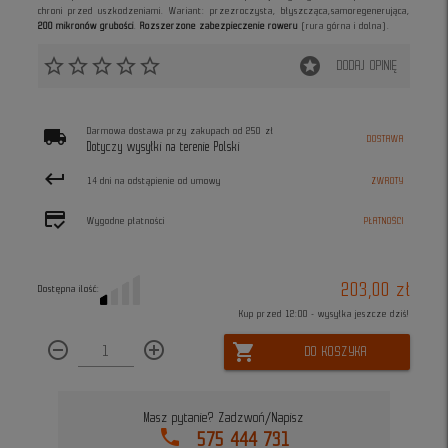
chroni przed uszkodzeniami. Wariant: przezroczysta, błyszcząca,samoregenerująca,
200 mikronów grubości
.
Rozszerzone zabezpieczenie roweru
(rura górna i dolna).
star_border
star_border
star_border
star_border
star_border
stars
DODAJ OPINIĘ
local_shipping
Darmowa dostawa przy zakupach od 250 zł
DOSTAWA
Dotyczy wysyłki na terenie Polski
keyboard_return
14 dni na odstąpienie od umowy
ZWROTY
credit_score
Wygodne płatności
PŁATNOŚCI
203,00 zł
Dostępna ilość:
Kup przed 12:00 - wysyłka jeszcze dziś!
remove_circle_outline
add_circle_outline
shopping_cart
DO KOSZYKA
Masz pytanie? Zadzwoń/Napisz
phone
575 444 731