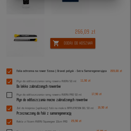
266,09 zł
shopping_cart
DODAJ DO KOSZYKA
Folia ochronna na rower Szosa | Gravel połysk - Extra Samoregenerująca
203,00 zł
11,90 zł
Płyn do odtłuszczania ramy roweru AVERY 50 ml
Do lekko zabrudzonych rowerów
17,90 zł
Płyn do odtłuszczania ramy roweru AVERY PRO 50 ml
Płyn do odtłuszczania mocno zabrudzonych rowerów
16,90 zł
Żel do klejenia (aplikacji) folii na mokro APPLICACION GEL 50 ml
Przeznaczony do folii z samoregeneracją
23,90 zł
Rakla z filcem AVERY Squeegee 10cm PRO