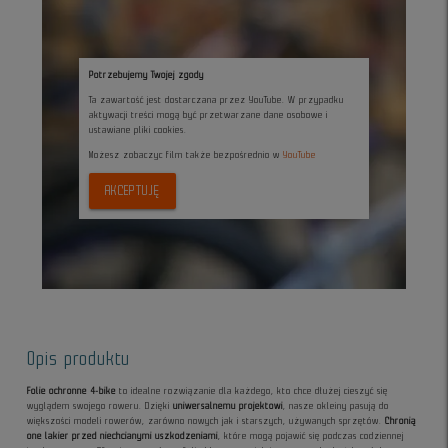
Potrzebujemy Twojej zgody
Ta zawartość jest dostarczana przez YouTube. W przypadku
aktywacji treści mogą być przetwarzane dane osobowe i
ustawiane pliki cookies.
Możesz zobaczyc film także bezpośrednio w
YouTube
AKCEPTUJĘ
Opis produktu
Folie ochronne 4-bike
to idealne rozwiązanie dla każdego, kto chce dłużej cieszyć się
wyglądem swojego roweru. Dzięki
uniwersalnemu projektowi
, nasze okleiny pasują do
większości modeli rowerów, zarówno nowych jak i starszych, używanych sprzętów.
Chronią
one lakier przed niechcianymi uszkodzeniami
, które mogą pojawić się podczas codziennej