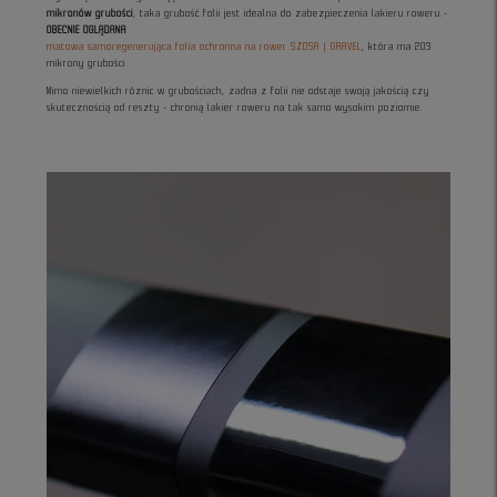
mikronów grubości
, taka grubość folii jest idealna do zabezpieczenia lakieru roweru.-
OBECNIE OGLĄDANA
matowa samoregenerująca folia ochronna na rower SZOSA | GRAVEL
, która ma 203
mikrony grubości
Mimo niewielkich różnic w grubościach, żadna z folii nie odstaje swoją jakością czy
skutecznością od reszty - chronią lakier roweru na tak samo wysokim poziomie.