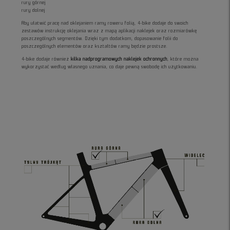
rury górnej
rury dolnej
Aby ułatwić pracę nad oklejaniem ramy roweru folią, 4-bike dodaje do swoich
zestawów instrukcję oklejania wraz z mapą aplikacji naklejek oraz rozmiarówkę
poszczególnych segmentów. Dzięki tym dodatkom, dopasowanie folii do
poszczególnych elementów oraz kształtów ramy będzie prostsze.
4-bike dodaje również
kilka nadprogramowych naklejek ochronnych
, które można
wykorzystać według własnego uznania, co daje pewną swobodę ich użytkowaniu.