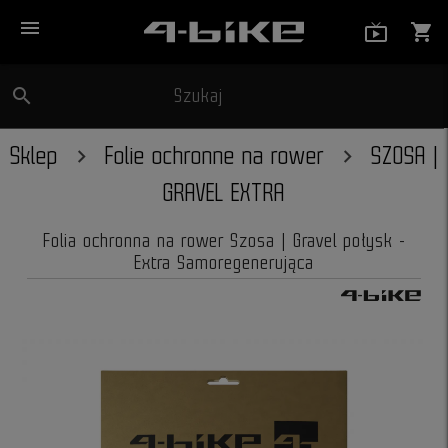
menu
live_tv_
shopping_cart
search
Szukaj
close
Sklep
Folie ochronne na rower
SZOSA |
GRAVEL EXTRA
Folia ochronna na rower Szosa | Gravel połysk -
Extra Samoregenerująca