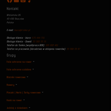
facebook
movie
photo_camera
music_note
Kontakt
Wiślańska 26
43-430 Skoczów
Polska
E-mail:
biuro@4-bike.pl
Obsługa klienta - biuro:
575 444 731
Obsługa klienta - Dawid:
33 300 33 15
Telefon do Tomka (współpraca B2B):
505 002 401
Telefon na pracownie (doradztwo w oklejaniu rowerów):
33 300 33 97
Grupy
Folie ochronne na rower
Folie ochronne ozdobne
Błotniki rowerowe
Rowery
Plecaki | Nerki | Torby rowerowe
Kaski na rower
Jeździj z dzieckiem