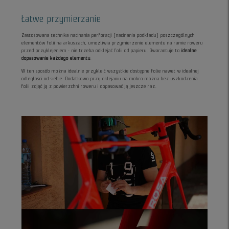
Łatwe przymierzanie
Zastosowana technika nacinania perforacji (nacinania podkładu) poszczególnych
elementów folii na arkuszach, umożliwia przymierzenie elementu na ramie roweru
przed przyklejeniem - nie trzeba odklejać folii od papieru. Gwarantuje to
idealne
dopasowanie każdego elementu
.
W ten sposób można idealnie przykleić wszystkie dostępne folie nawet w idealnej
odległości od siebie. Dodatkowo przy oklejaniu na mokro można bez uszkodzenia
folii zdjąć ją z powierzchni roweru i dopasować ją jeszcze raz.