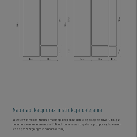
Mapa aplikacji oraz instrukcja oklejania
W zestawie można znaleźć mapę aplikacji oraz instrukcję oklejania roweru folią z
ponumerowanymi elementami folii ochronnej oraz rozpiską z przyporządkowaniem
ich do poszczególnych elementów ramy.