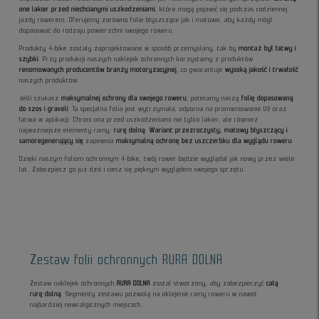
one lakier przed niechcianymi uszkodzeniami
, które mogą pojawić się podczas codziennej
jazdy rowerem. Oferujemy zarówno folie błyszczące jak i matowe, aby każdy mógł
dopasować do rodzaju powierzchni swojego roweru.
Produkty 4-bike zostały zaprojektowane w sposób przemyślany, tak by
montaż był łatwy i
szybki
. Przy produkcji naszych naklejek ochronnych korzystamy z produktów
renomowanych producentów branży motoryzacyjnej
, co gwarantuje
wysoką jakość i trwałość
naszych produktów.
Jeśli szukasz
maksymalnej ochrony dla swojego roweru
, polecamy naszą
folię dopasowaną
do szos i graveli
. Ta specjalna folia jest wytrzymała, odporna na promieniowanie UV oraz
łatwa w aplikacji. Chroni ona przed uszkodzeniami nie tylko lakier, ale również
najważniejsze elementy ramy:
rurę dolną
.
Wariant przezroczysty, matowy błyszczący i
samoregenerujący się
zapewnia
maksymalną ochronę bez uszczerbku dla wyglądu roweru
.
Dzięki naszym foliom ochronnym 4-bike, twój rower będzie wyglądał jak nowy przez wiele
lat. Zabezpiecz go już dziś i ciesz się pięknym wyglądem swojego sprzętu.
Zestaw folii ochronnych RURA DOLNA
Zestaw naklejek ochronnych
RURA DOLNA
został stworzony, aby zabezpieczyć
całą
rurę dolną
. Segmenty zestawu pozwolą na oklejenie ramy roweru w nawet
najbardziej newralgicznych miejscach.