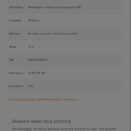
Technologia
Technologia z branży motoryzacyjnej (PPF)
Produkcja
W Polsce
Aplikacja
Na sucho, na mokro, heat gun/suszarka
Waga
15 g
EAN
5904905832559
Kod towaru
FO-RD-SGP-SR
ID produktu
3161
Szczegóły dotyczące zgodności produktu z przepisami
Oklejanie roweru folią ochronną
Film edukacyjny, jak należy aplikować nasze folie ochronne na rower. Całe oklejanie