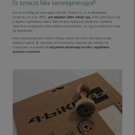
Co oznacza folia samoregenerująca?
Jest to nic innego jak samo gojąca się folia. Oznacza to, iż w odpowiedniej
temperaturze (min. 20°C),
pod wpływem ciepła znikaja rysy
, które powstały na niej
w wyniku użytkowania roweru. Materiał jest elastyczną membraną z powłoką
odporną na zarysowania, która podczas pracy sprawia, że rysy na powierzchni stają
się niewidoczne.
Cienka warstwa pamięci zawiera miliony cząsteczek, które absorbują energię
świetlną i cieplną. W zależności od temperatury mogą być one ściskane lub
rozprężane, co prowadzi do
odzyskania pierwotnego kształtu i wypełnienia
wszelkich uszkodzeń
.