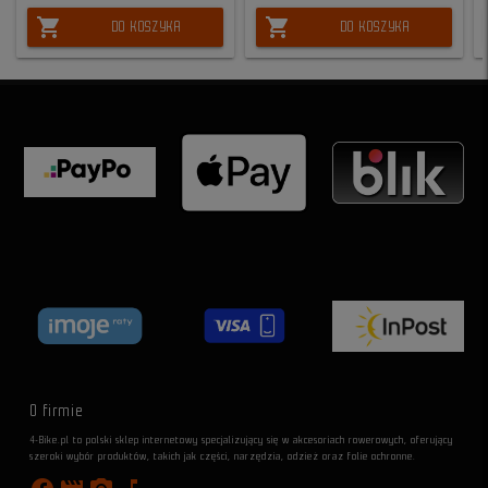
shopping_cart
shopping_cart
DO KOSZYKA
DO KOSZYKA
O firmie
4-Bike.pl to polski sklep internetowy specjalizujący się w akcesoriach rowerowych, oferujący
szeroki wybór produktów, takich jak części, narzędzia, odzież oraz folie ochronne.