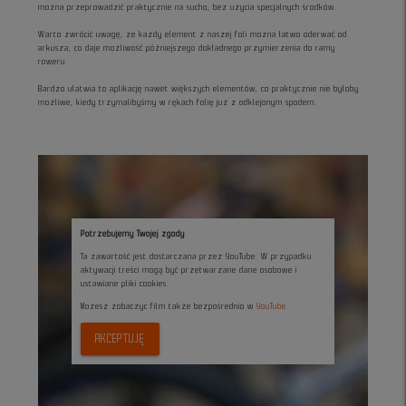
można przeprowadzić praktycznie na sucho, bez użycia specjalnych środków.
Warto zwrócić uwagę, że każdy element z naszej foli można łatwo oderwać od
arkusza, co daje możliwość późniejszego dokładnego przymierzenia do ramy
roweru.
Bardzo ułatwia to aplikację nawet większych elementów, co praktycznie nie byłoby
możliwe, kiedy trzymalibyśmy w rękach folię już z odklejonym spodem.
Potrzebujemy Twojej zgody
Ta zawartość jest dostarczana przez YouTube. W przypadku
aktywacji treści mogą być przetwarzane dane osobowe i
ustawiane pliki cookies.
Możesz zobaczyc film także bezpośrednio w
YouTube
AKCEPTUJĘ