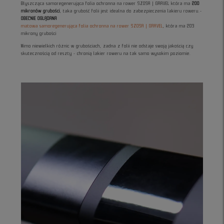
Błyszcząca samoregenerująca folia ochronna na rower SZOSA | GRAVEL która ma
200
mikronów grubości
, taka grubość folii jest idealna do zabezpieczenia lakieru roweru.-
OBECNIE OGLĄDANA
matowa samoregenerująca folia ochronna na rower SZOSA | GRAVEL
, która ma 203
mikrony grubości
Mimo niewielkich różnic w grubościach, żadna z folii nie odstaje swoją jakością czy
skutecznością od reszty - chronią lakier roweru na tak samo wysokim poziomie.