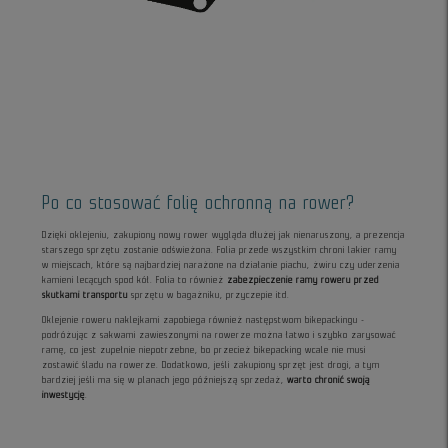
Po co stosować folię ochronną na rower?
Dzięki oklejeniu, zakupiony nowy rower wygląda dłużej jak nienaruszony, a prezencja
starszego sprzętu zostanie odświeżona. Folia przede wszystkim chroni lakier ramy
w miejscach, które są najbardziej narażone na działanie piachu, żwiru czy uderzenia
kamieni lecących spod kół. Folia to również
zabezpieczenie ramy roweru przed
skutkami transportu
sprzętu w bagażniku, przyczepie itd.
Oklejenie roweru naklejkami zapobiega również następstwom bikepackingu -
podróżując z sakwami zawieszonymi na rowerze można łatwo i szybko zarysować
ramę, co jest zupełnie niepotrzebne, bo przecież bikepacking wcale nie musi
zostawić śladu na rowerze. Dodatkowo, jeśli zakupiony sprzęt jest drogi, a tym
bardziej jeśli ma się w planach jego późniejszą sprzedaż,
warto chronić swoją
inwestycję
.