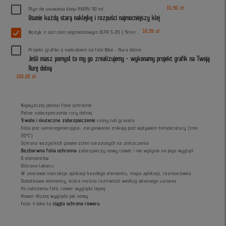
15,90 zł
Płyn do usuwania kleju AVERY 30 ml
Usunie każdą starą naklejkę i rozpuści najmocniejszy klej
10,39 zł
Nożyk z ostrzem segmentowym OLFA S-20 | 9mm
Projekt grafiki z nadrukiem na folii Bike - Rura dolna
Jeśli masz pomysł to my go zrealizujemy - wykonamy projekt grafik na Twoją
Rurę dolną
150,00 zł
Najwyższej jakości folie ochronne
Pełne zabezpieczenie rury dolnej
Trwałe i skuteczne zabezpieczenie
szosy lub gravela
Folia jest samoregenerująca- zarysowania znikają pod wpływem temperatury (min.
20°C)
Ochrona wszystkich powierzchni narażonych na zniszczenia
Bezbarwna folia ochronna
zabezpieczy nowy rower i nie wpłynie na jego wygląd
8 elementów
Ochrona lakieru
W zestawie instrukcja aplikacji każdego elementu, mapa aplikacji, rozmiarówka
Dodatkowe elementy, które można rozmieścić według własnego uznania
Po nałożeniu folii, rower wygląda lepiej
Rower dłużej wygląda jak nowy
Folie 4-bike to
ciągła ochrona roweru