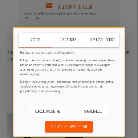
mail
biuro@4-bike.pl
Jesteśmy do Twojej dyspozycji od poniedziałku do piątku
8:00 - 16:00
ZGODA
SZCZEGÓŁY
O PLIKACH COOKIE
Kup w zestawie - akcesoria do oklejania, dodatkowe
Niniejsza strona korzysta z plików cookie
opcje:
Klikając „Zezwól na wszystkie”, zgadzasz się na przechowywanie plików
cookie na swoim urządzeniu w celu usprawnienia nawigacji w witrynie,
analizy korzystania z witryny i pomocy w naszych działaniach
marketingowych.
Klikając „Odrzuć wszystkie”, odrzucasz niewymagane pliki cookie, jednak
zgadzasz się na przechowywanie plików cookie potrzebnych do
add
add
prawidłowego działania strony.
ODRZUĆ WSZYSTKIE
SPERSONALIZUJ
ZEZWÓL NA WSZYSTKIE
add
add