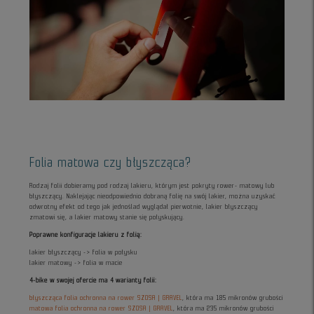
Folia matowa czy błyszcząca?
Rodzaj folii dobieramy pod rodzaj lakieru, którym jest pokryty rower- matowy lub
błyszczący. Naklejając nieodpowiednio dobraną folię na swój lakier, można uzyskać
odwrotny efekt od tego jak jednoślad wyglądał pierwotnie, lakier błyszczący
zmatowi się, a lakier matowy stanie się połyskujący.
Poprawne konfiguracje lakieru z folią:
lakier błyszczący -> folia w połysku
lakier matowy -> folia w macie
4-bike w swojej ofercie ma 4 warianty folii:
błyszcząca folia ochronna na rower SZOSA | GRAVEL
, która ma 185 mikronów grubości
matowa folia ochronna na rower SZOSA | GRAVEL
, która ma 235 mikronów grubości