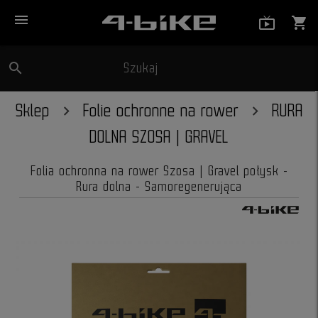
menu
live_tv_
shopping_cart
search
Szukaj
close
Sklep
Folie ochronne na rower
RURA
DOLNA SZOSA | GRAVEL
Folia ochronna na rower Szosa | Gravel połysk -
Rura dolna - Samoregenerująca