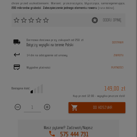
chroni przed uszkodzeniami. Wariant: przezroczysta, błyszcząca, samoregenerująca,
200 mikronów grubości
.
Zabezpieczenie jednego elementu roweru
(rura dolna).
star_border
star_border
star_border
star_border
star_border
stars
DODAJ OPINIĘ
local_shipping
Darmowa dostawa przy zakupach od 250 zł
DOSTAWA
Dotyczy wysyłki na terenie Polski
keyboard_return
14 dni na odstąpienie od umowy
ZWROTY
credit_score
Wygodne płatności
PŁATNOŚCI
149,00 zł
Dostępna ilość:
Kup przed 12:00 - wysyłka jeszcze dziś!
remove_circle_outline
add_circle_outline
shopping_cart
DO KOSZYKA
Masz pytanie? Zadzwoń/Napisz
phone
575 444 731