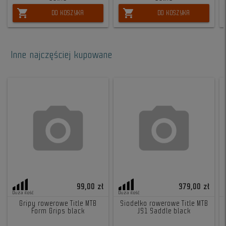
shopping_cart
shopping_cart
DO KOSZYKA
DO KOSZYKA
Inne najczęściej kupowane
99,00 zł
379,00 zł
Duża ilość
Duża ilość
Gripy rowerowe Title MTB
Siodełko rowerowe Title MTB
Form Grips black
JS1 Saddle black