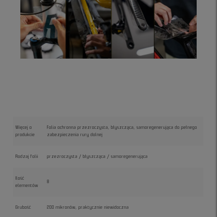
Więcej o
Folia ochronna przezroczysta, błyszcząca, samoregenerująca do pełnego
produkcie
zabezpieczenia rury dolnej
Rodzaj folii
przezroczysta / błyszcząca / samoregenerująca
Ilość
8
elementów
Grubość
200 mikronów, praktycznie niewidoczna