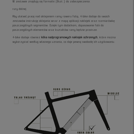
W zestawie znajdują się formatki (8szt.) do zabezpieczenia:
rury dolnej
Aby ułatwić pracę nad oklejaniem ramy roweru folią, 4-bike dodaje do swoich
zestawów instrukcję oklejania wraz z mapą aplikacji naklejek oraz rozmiarówkę
poszczególnych segmentów. Dzięki tym dodatkom, dopasowanie folii do
poszczególnych elementów oraz kształtów ramy będzie prostsze.
4-bike dodaje również
kilka nadprogramowych naklejek ochronnych
, które można
wykorzystać według własnego uznania, co daje pewną swobodę ich użytkowaniu.