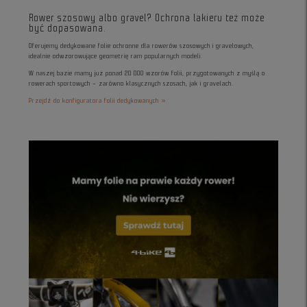
Rower szosowy albo gravel? Ochrona lakieru też może
być dopasowana.
Oferujemy dedykowane folie ochronne dla rowerów szosowych i gravelowych,
idealnie odwzorowujące geometrię ram popularnych modeli.
W naszej bazie mamy już ponad 20 000 wzorów folii, przygotowanych z myślą o
rowerach sportowych – zarówno klasycznych szosach, jak i gravelach.
Przejdź do konfiguratora folii dedykowanych »