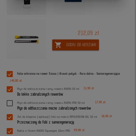
212,09 zł
shopping_cart
DODAJ DO KOSZYKA
Folia ochronna na rower Szosa | Gravel połysk - Rura dolna - Samoregenerująca
149,00 zł
11,90 zł
Płyn do odtłuszczania ramy roweru AVERY 50 ml
Do lekko zabrudzonych rowerów
17,90 zł
Płyn do odtłuszczania ramy roweru AVERY PRO 50 ml
Płyn do odtłuszczania mocno zabrudzonych rowerów
16,90 zł
Żel do klejenia (aplikacji) folii na mokro APPLICACION GEL 50 ml
Przeznaczony do folii z samoregeneracją
23,90 zł
Rakla z filcem AVERY Squeegee 10cm PRO