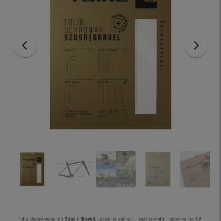
Folia dopasowana do
Szos i Graveli
, łatwa w aplikacji, wytrzymała i odporna na UV,