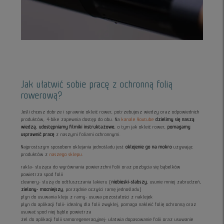
Jak ułatwić sobie pracę z ochronną folią
rowerową?
Jeśli chcesz dobrze i sprawnie okleić rower, potrzebujesz wiedzy oraz odpowiednich
produktów, 4-bike zapewnia dostęp do obu. Na
kanale Youtube
dzielimy się naszą
wiedzą
,
udostępniamy filmiki instruktażowe
, o tym jak okleić rower,
pomagamy
usprawnić pracę
z naszymi foliami ochronnymi.
Najprostszym sposobem oklejania jednośladu jest
oklejenie go na mokro
używając
produktów z
naszego sklepu
.
rakla- służąca do wyrównania powierzchni folii oraz pozbycia się bąbelków
powietrza spod folii
cleanery- służą do odtłuszczania lakieru (
niebieski-słabszy
, usunie mniej zabrudzeń,
zielony- mocniejszy
, porządnie oczyści ramę jednośladu)
płyn do usuwania kleju z ramy- usuwa pozostałości z naklejek
płyn do aplikacji folii- idealny dla folii zwykłej, pomaga nakleić folię ochronną oraz
usuwać spod niej bąble powietrza
żel do aplikacji folii samoregeneracyjnej- ułatwia dopasowanie folii oraz usuwanie