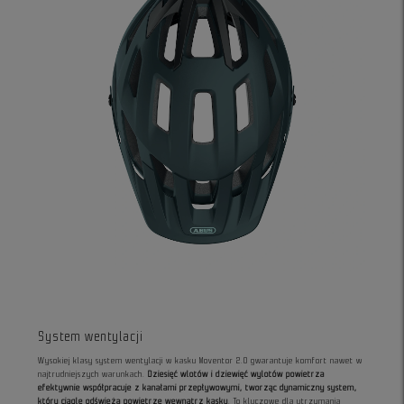
System wentylacji
Wysokiej klasy system wentylacji w kasku Moventor 2.0 gwarantuje komfort nawet w
najtrudniejszych warunkach.
Dziesięć wlotów i dziewięć wylotów powietrza
efektywnie współpracuje z kanałami przepływowymi, tworząc dynamiczny system,
który ciągle odświeża powietrze wewnątrz kasku
. To kluczowe dla utrzymania