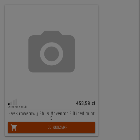
453,59 zł
Ostatnie sztuki
Kask rowerowy Abus Moventor 2.0 iced mint
S
shopping_cart
DO KOSZYKA