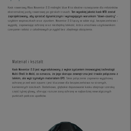
Kask rowerowy Abus Moventor 2.0 midnight blue M to idealne rozwiązanie dla miłośników
ekstremalnej jazdy rowerowej po górskich trasach.
Ten wysokiej jakości kask MTB został
zaprojektowany, aby sprostać dynamicznym i wymagającym warunkom "down-country"
–
szybkim wspinaczkach oraz zjazdom. Moventor 2.0 łączy w sobie styl, bezpieczeństwo i
wygodę, zapewniając ochronę oraz niezbędną lekkość, która umożliwia użytkownikom
czerpanie radości z całodniowych przygód bez zbędnego obciążenia.
Materiał i kształt
Kask Moventor 2.0 jest wyprodukowany z wykorzystaniem innowacyjnej technologii
Multi-Shell In-Mold, co oznacza, że jego skorupa zewnętrzna jest trwale połączona z
lekkim, ale wytrzymałym materiałem EPS
. Takie połączenie zapewnia wyjątkową
ochronę przed wstrząsami i jest kluczowe dla bezpieczeństwa na stromych,
kamienistych ścieżkach. Dodatkowo, głębokie dopasowanie kasku obejmuje szeroką
część tylnej głowy, oferując rozszerzoną ochronę w najbardziej newralgicznych
punktach podczas upadków.