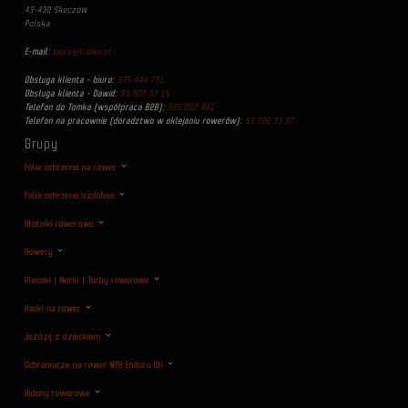
43-430 Skoczów
Polska
E-mail:
biuro@4-bike.pl
Obsługa klienta - biuro:
575 444 731
Obsługa klienta - Dawid:
33 300 33 15
Telefon do Tomka (współpraca B2B):
505 002 401
Telefon na pracownie (doradztwo w oklejaniu rowerów):
33 300 33 97
Grupy
Folie ochronne na rower
Folie ochronne ozdobne
Błotniki rowerowe
Rowery
Plecaki | Nerki | Torby rowerowe
Kaski na rower
Jeździj z dzieckiem
Ochraniacze na rower MTB Enduro DH
Bidony rowerowe