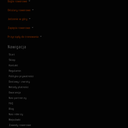
Gogle rowerowe
Oklulary rowerowe
Jedzenie w góry
Zapięcia rowerowe
Przyrządy do trenowania
Nawigacja
Start
Sklep
Kontakt
Regulamin
Polityka prywatności
Dostawy i zwroty
Metody płatności
Gwarancja
Nasi partnerzy
F&Q
Blog
Nasi riderzy
Miejscówki
Zawody rowerowe