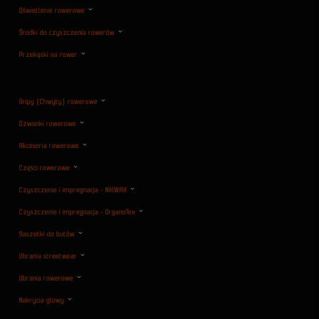
Oświetlenie rowerowe
Środki do czyszczenia rowerów
Przekąski na rower
Gripy (Chwyty) rowerowe
Dzwonki rowerowe
Akcesoria rowerowe
Części rowerowe
Czyszczenie i impregnacja - NIKWAX
Czyszczenie i impregnacja - OrganoTex
Saszetki do butów
Ubrania streetwear
Ubrania rowerowe
Nakrycia głowy