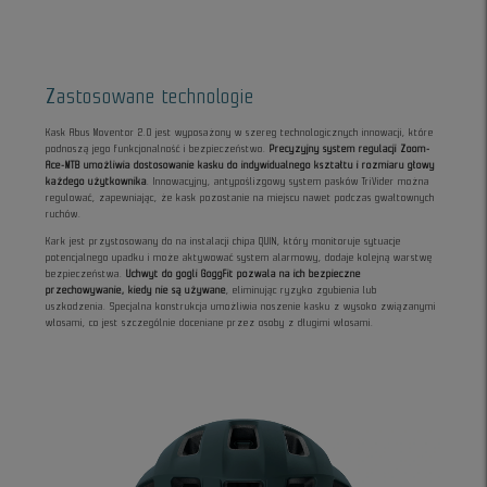
Zastosowane technologie
Kask Abus Moventor 2.0 jest wyposażony w szereg technologicznych innowacji, które
podnoszą jego funkcjonalność i bezpieczeństwo.
Precyzyjny system regulacji Zoom-
Ace-MTB umożliwia dostosowanie kasku do indywidualnego kształtu i rozmiaru głowy
każdego użytkownika
. Innowacyjny, antypoślizgowy system pasków TriVider można
regulować, zapewniając, że kask pozostanie na miejscu nawet podczas gwałtownych
ruchów.
Kark jest przystosowany do na instalacji chipa QUIN, który monitoruje sytuacje
potencjalnego upadku i może aktywować system alarmowy, dodaje kolejną warstwę
bezpieczeństwa.
Uchwyt do gogli GoggFit pozwala na ich bezpieczne
przechowywanie, kiedy nie są używane
, eliminując ryzyko zgubienia lub
uszkodzenia. Specjalna konstrukcja umożliwia noszenie kasku z wysoko związanymi
włosami, co jest szczególnie doceniane przez osoby z długimi włosami.