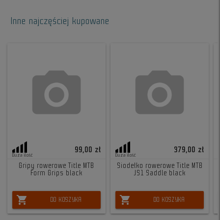
Inne najczęściej kupowane
99,00 zł
379,00 zł
Duża ilość
Duża ilość
Gripy rowerowe Title MTB
Siodełko rowerowe Title MTB
Form Grips black
JS1 Saddle black
shopping_cart
shopping_cart
DO KOSZYKA
DO KOSZYKA