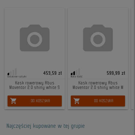
453,59 zł
599,99 zł
Ostatnie sztuki
Mała ilość
Kask rowerowy Abus
Kask rowerowy Abus
Moventor 2.0 shiny white S
Moventor 2.0 shiny white M
shopping_cart
shopping_cart
DO KOSZYKA
DO KOSZYKA
Najczęściej kupowane w tej grupie