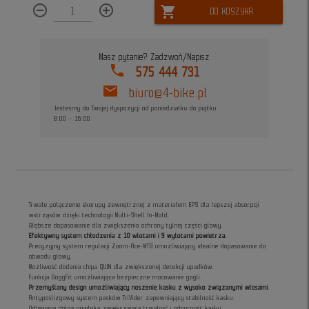
remove_circle_outline
add_circle_outline
shopping_cart
DO KOSZYKA
Masz pytanie? Zadzwoń/Napisz
phone
575 444 731
mail
biuro@4-bike.pl
Jesteśmy do Twojej dyspozycji od poniedziałku do piątku
8:00 - 16:00
Trwałe połączenie skorupy zewnętrznej z materiałem EPS dla lepszej absorpcji
wstrząsów dzięki technologii Multi-Shell In-Mold.
Głębsze dopasowanie dla zwiększenia ochrony tylnej części głowy.
Efektywny system chłodzenia z 10 wlotami i 9 wylotami powietrza
.
Precyzyjny system regulacji Zoom-Ace-MTB umożliwiający idealne dopasowanie do
obwodu głowy.
Możliwość dodania chipa QUIN dla zwiększonej detekcji upadków.
Funkcja GoggFit umożliwiająca bezpieczne mocowanie gogli.
Przemyślany design umożliwiający noszenie kasku z wysoko związanymi włosami
.
Antypoślizgowy system pasków TriVider zapewniający stabilność kasku.
Odlewana dolna powłoka zwiększająca trwałość i odporność kasku.