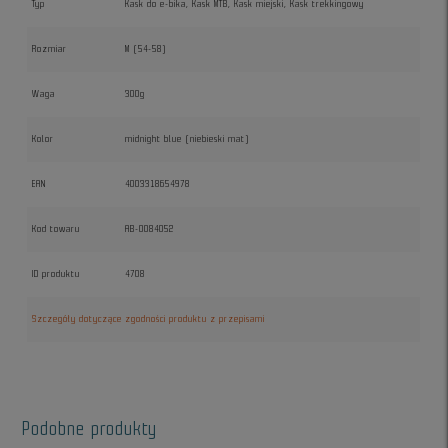
Typ
Kask do e-bika, Kask MTB, Kask miejski, Kask trekkingowy
Rozmiar
M (54-58)
Waga
300g
Kolor
midnight blue (niebieski mat)
EAN
4003318654978
Kod towaru
AB-0084052
ID produktu
4708
Szczegóły dotyczące zgodności produktu z przepisami
Podobne produkty