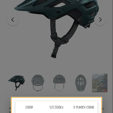
ZGODA
SZCZEGÓŁY
O PLIKACH COOKIE
Kask rowerowy Abus Moventor 2.0 midnight blue M zapewnia najwyższe standardy
bezpieczeństwa i komfortu
dla entuzjastów jazdy rowerowej po górskich trasach.