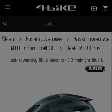
menu
live_tv_
shopping_cart
search
Szukaj
close
Sklep
Kaski rowerowe
Kaski rowerowe
MTB Enduro Trail XC
Kaski MTB Abus
Kask rowerowy Abus Moventor 2.0 midnight blue M