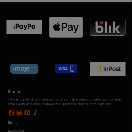
O firmie
4-Bike.pl to polski sklep internetowy specjalizujący się w akcesoriach rowerowych, oferujący
szeroki wybór produktów, takich jak części, narzędzia, odzież oraz folie ochronne.
facebook
movie
photo_camera
music_note
Kontakt
Wiślańska 26