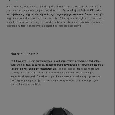
Kask rowerowy Abus Moventor 2.0 shiny white S to idealne rozwiązanie dla miłośników
ekstremalnej jazdy rowerowej po górskich trasach.
Ten wysokiej jakości kask MTB został
zaprojektowany, aby sprostać dynamicznym i wymagającym warunkom "down-country"
–
szybkim wspinaczkach oraz zjazdom. Moventor 2.0 łączy w sobie styl, bezpieczeństwo i
wygodę, zapewniając ochronę oraz niezbędną lekkość, która umożliwia użytkownikom
czerpanie radości z całodniowych przygód bez zbędnego obciążenia.
Materiał i kształt
Kask Moventor 2.0 jest wyprodukowany z wykorzystaniem innowacyjnej technologii
Multi-Shell In-Mold, co oznacza, że jego skorupa zewnętrzna jest trwale połączona z
lekkim, ale wytrzymałym materiałem EPS
. Takie połączenie zapewnia wyjątkową
ochronę przed wstrząsami i jest kluczowe dla bezpieczeństwa na stromych,
kamienistych ścieżkach. Dodatkowo, głębokie dopasowanie kasku obejmuje szeroką
część tylnej głowy, oferując rozszerzoną ochronę w najbardziej newralgicznych
punktach podczas upadków.