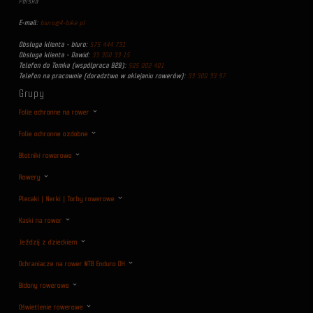
Polska
E-mail:
biuro@4-bike.pl
Obsługa klienta - biuro:
575 444 731
Obsługa klienta - Dawid:
33 300 33 15
Telefon do Tomka (współpraca B2B):
505 002 401
Telefon na pracownie (doradztwo w oklejaniu rowerów):
33 300 33 97
Grupy
Folie ochronne na rower
Folie ochronne ozdobne
Błotniki rowerowe
Rowery
Plecaki | Nerki | Torby rowerowe
Kaski na rower
Jeździj z dzieckiem
Ochraniacze na rower MTB Enduro DH
Bidony rowerowe
Oświetlenie rowerowe