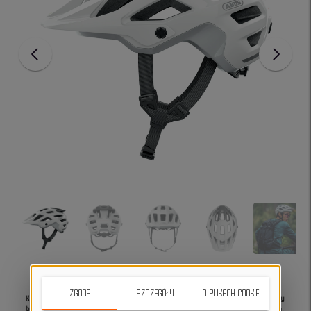
ZGODA
SZCZEGÓŁY
O PLIKACH COOKIE
Kask rowerowy Abus Moventor 2.0 shiny white S zapewnia najwyższe standardy
bezpieczeństwa i komfortu
dla entuzjastów jazdy rowerowej po górskich trasach.