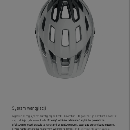
System wentylacji
Wysokiej klasy system wentylacji w kasku Moventor 2.0 gwarantuje komfort nawet w
najtrudniejszych warunkach.
Dziesięć wlotów i dziewięć wylotów powietrza
efektywnie współpracuje z kanałami przepływowymi, tworząc dynamiczny system,
który ciągle odświeża powietrze wewnątrz kasku
. To kluczowe dla utrzymania