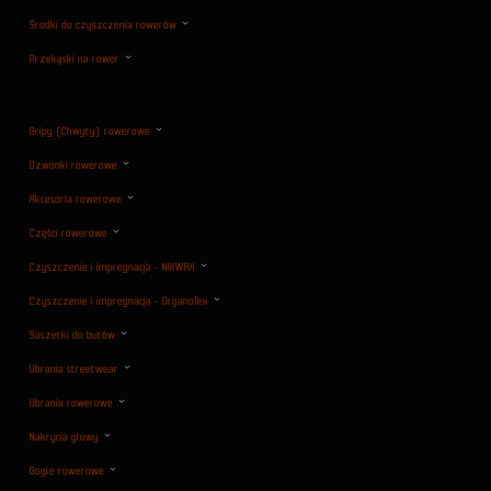
Środki do czyszczenia rowerów
Przekąski na rower
Gripy (Chwyty) rowerowe
Dzwonki rowerowe
Akcesoria rowerowe
Części rowerowe
Czyszczenie i impregnacja - NIKWAX
Czyszczenie i impregnacja - OrganoTex
Saszetki do butów
Ubrania streetwear
Ubrania rowerowe
Nakrycia głowy
Gogle rowerowe