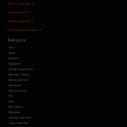
Oklulary rowerowe
Jedzenie w góry
Zapięcia rowerowe
Przyrządy do trenowania
Nawigacja
Start
Sklep
Kontakt
Regulamin
Polityka prywatności
Dostawy i zwroty
Metody płatności
Gwarancja
Nasi partnerzy
F&Q
Blog
Nasi riderzy
Miejscówki
Zawody rowerowe
Jamy rowerowe