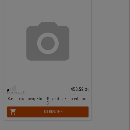
453,59 zł
Ostatnie sztuki
Kask rowerowy Abus Moventor 2.0 iced mint
S
shopping_cart
DO KOSZYKA