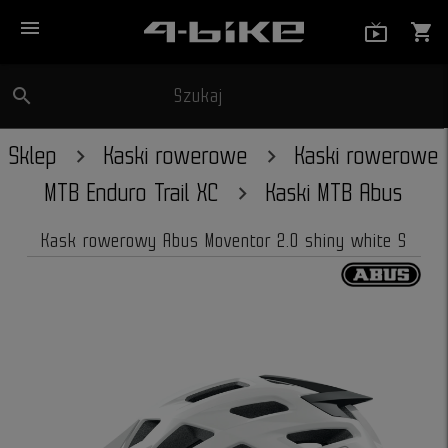
menu
live_tv_
shopping_cart
search
Szukaj
close
Sklep
Kaski rowerowe
Kaski rowerowe
MTB Enduro Trail XC
Kaski MTB Abus
Kask rowerowy Abus Moventor 2.0 shiny white S