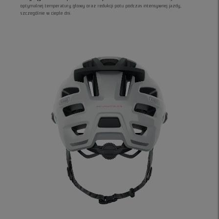
optymalnej temperatury głowy oraz redukcji potu podczas intensywnej jazdy,
szczególnie w ciepłe dni.