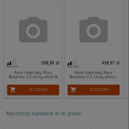
599,99 zł
439,97 zł
Mała ilość
Mała ilość
Kask rowerowy Abus
Kask rowerowy Abus
Moventor 2.0 shiny white M
Moventor 2.0 shiny white L
shopping_cart
shopping_cart
DO KOSZYKA
DO KOSZYKA
Najczęściej kupowane w tej grupie