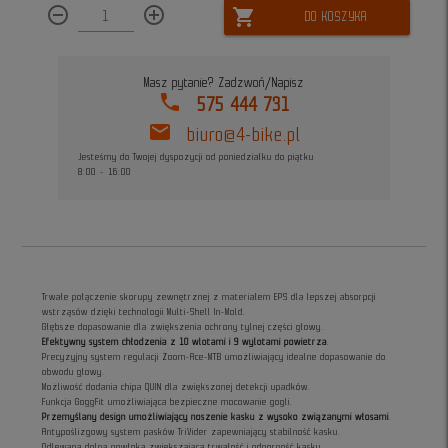
remove_circle_outline
add_circle_outline
shopping_cart
DO KOSZYKA
Masz pytanie? Zadzwoń/Napisz
phone
575 444 731
mail
biuro@4-bike.pl
Jesteśmy do Twojej dyspozycji od poniedziałku do piątku
8:00 - 16:00
Trwałe połączenie skorupy zewnętrznej z materiałem EPS dla lepszej absorpcji
wstrząsów dzięki technologii Multi-Shell In-Mold.
Głębsze dopasowanie dla zwiększenia ochrony tylnej części głowy.
Efektywny system chłodzenia z 10 wlotami i 9 wylotami powietrza
.
Precyzyjny system regulacji Zoom-Ace-MTB umożliwiający idealne dopasowanie do
obwodu głowy.
Możliwość dodania chipa QUIN dla zwiększonej detekcji upadków.
Funkcja GoggFit umożliwiająca bezpieczne mocowanie gogli.
Przemyślany design umożliwiający noszenie kasku z wysoko związanymi włosami
.
Antypoślizgowy system pasków TriVider zapewniający stabilność kasku.
Odlewana dolna powłoka zwiększająca trwałość i odporność kasku.