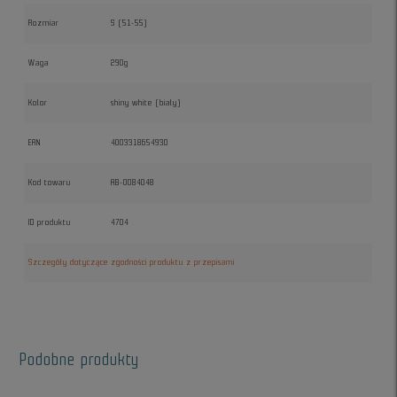
Rozmiar
S (51-55)
Waga
290g
Kolor
shiny white (biały)
EAN
4003318654930
Kod towaru
AB-0084048
ID produktu
4704
Szczegóły dotyczące zgodności produktu z przepisami
Podobne produkty