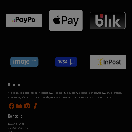
O firmie
4-Bike.pl to polski sklep internetowy specjalizujący się w akcesoriach rowerowych, oferujący
szeroki wybór produktów, takich jak części, narzędzia, odzież oraz folie ochronne.
facebook
movie
photo_camera
music_note
Kontakt
Wiślańska 26
43-430 Skoczów