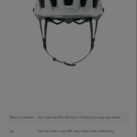
Więcej o produkcie
Kask rowerowy Abus Moventor 2.0 idealny do jazdy typu enduro
Typ
Kask do e-bike'a, Kask MTB, Kask miejski, Kask trekkingowy