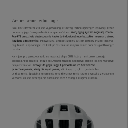
Zastosowane technologie
Kask Abus Moventor 2.0 jest wyposażony w szereg technologicznych innowacji, które
podnoszą jego funkcjonalność i bezpieczeństwo.
Precyzyjny system regulacji Zoom-
Ace-MTB umożliwia dostosowanie kasku do indywidualnego kształtu i rozmiaru głowy
każdego użytkownika
. Innowacyjny, antypoślizgowy system pasków TriVider można
regulować, zapewniając, że kask pozostanie na miejscu nawet podczas gwałtownych
ruchów.
Kark jest przystosowany do na instalacji chipa QUIN, który monitoruje sytuacje
potencjalnego upadku i może aktywować system alarmowy, dodaje kolejną warstwę
bezpieczeństwa.
Uchwyt do gogli GoggFit pozwala na ich bezpieczne
przechowywanie, kiedy nie są używane
, eliminując ryzyko zgubienia lub
uszkodzenia. Specjalna konstrukcja umożliwia noszenie kasku z wysoko związanymi
włosami, co jest szczególnie doceniane przez osoby z długimi włosami.