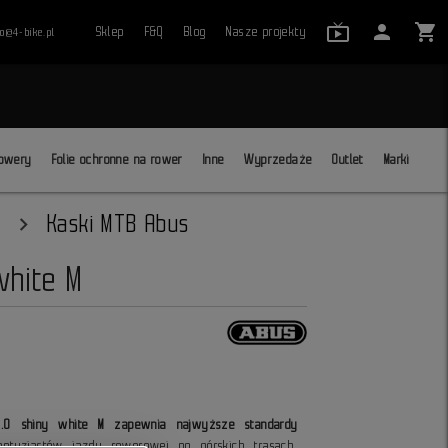
live_tv_24
person
shopping_cart
Sklep
F&Q
Blog
Nasze projekty
ro@4-bike.pl
close
owery
Folie ochronne na rower
Inne
Wyprzedaże
Outlet
Marki
Kaski MTB Abus
white M
.0 shiny white M zapewnia najwyższe standardy
ntuzjastów jazdy rowerowej po górskich trasach.