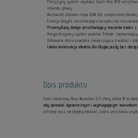
Precyzyjny system regulacji Zoom-Ace-MTB umożliwi
obwodu głowy.
Możliwość dodania chipa QUIN dla zwiększonej detekc
Funkcja GoggFit umożliwiająca bezpieczne mocowanie
Przemyślany design umożliwiający noszenie kasku 
Antypoślizgowy system pasków TriVider zapewniający 
Odlewana dolna powłoka zwiększająca trwałość i od
Lekka konstrukcja idealna dla długiej jazdy bez obci
Opis produktu
Kask rowerowy Abus Moventor 2.0 shiny white M to idea
aby sprostać dynamicznym i wymagającym warunkom 
ochronę oraz niezbędną lekkość, która umożliwia użyt