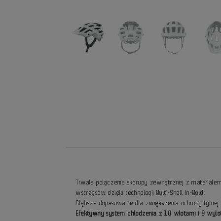
Trwałe połączenie skorupy zewnętrznej z materiałem 
wstrząsów dzięki technologii Multi-Shell In-Mold.
Głębsze dopasowanie dla zwiększenia ochrony tylnej
Efektywny system chłodzenia z 10 wlotami i 9 wylo