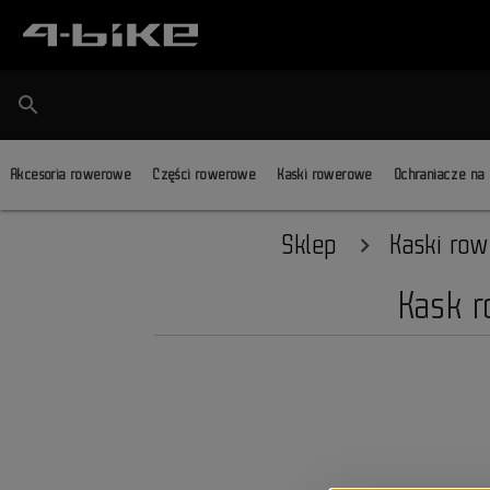
search
Akcesoria rowerowe
Części rowerowe
Kaski rowerowe
Ochraniacze na
Sklep
Kaski ro
Kask r