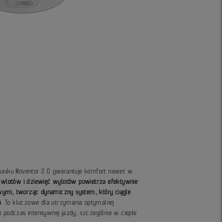
 kasku Moventor 2.0 gwarantuje komfort nawet w
ć wlotów i dziewięć wylotów powietrza efektywnie
wymi, tworząc dynamiczny system, który ciągle
u
. To kluczowe dla utrzymania optymalnej
u podczas intensywnej jazdy, szczególnie w ciepłe