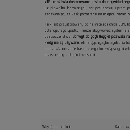
MTB umożliwia dostosowanie kasku do indywidualneg
użytkownika
. Innowacyjny, antypoślizgowy system p
zapewniając, że kask pozostanie na miejscu nawet
Kark jest przystosowany do na instalacji chipa QUIN, k
potencjalnego upadku i może aktywować system ala
bezpieczeństwa.
Uchwyt do gogli GoggFit pozwala n
kiedy nie są używane
, eliminując ryzyko zgubienia l
umożliwia noszenie kasku z wysoko związanymi włos
przez osoby z długimi włosami.
Więcej o produkcie
Kask row