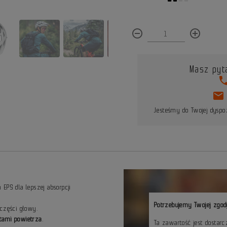
remove_circle_outline
add_circle_outline
Masz pyt
pho
mail
Jesteśmy do Twojej dyspoz
EPS dla lepszej absorpcji
Potrzebujemy Twojej zgod
 części głowy.
tami powietrza
.
Ta zawartość jest dostar