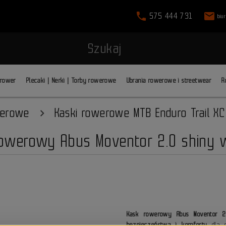
phone
mail
575 444 731
biu
Szukaj
 rower
Plecaki | Nerki | Torby rowerowe
Ubrania rowerowe i streetwear
R
werowe
Kaski rowerowe MTB Enduro Trail XC
owerowy Abus Moventor 2.0 shiny 
Kask rowerowy Abus Moventor 2
bezpieczeństwa i komfortu
dla e