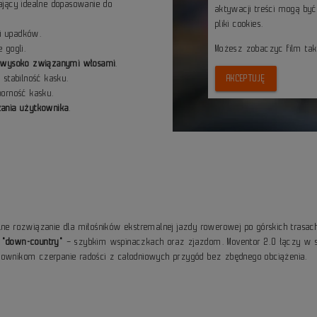
ający idealne dopasowanie do
aktywacji treści mogą by
pliki cookies.
ji upadków.
 gogli.
Możesz zobaczyc film ta
z wysoko związanymi włosami
.
stabilność kasku.
AKCEPTUJĘ
porność kasku.
ążania użytkownika
.
lne rozwiązanie dla miłośników ekstremalnej jazdy rowerowej po górskich trasac
"down-country"
– szybkim wspinaczkach oraz zjazdom. Moventor 2.0 łączy w so
kownikom czerpanie radości z całodniowych przygód bez zbędnego obciążenia.