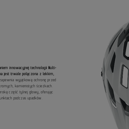
iem innowacyjnej technologii Multi-
na jest trwale połączona z lekkim,
e zapewnia wyjątkową ochronę przed
tromych, kamienistych ścieżkach.
roką część tylnej głowy, oferując
punktach podczas upadków.