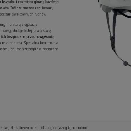
o kształtu i rozmiaru głowy każdego
asków TriVider można regulować,
 podczas gwałtownych ruchów.
tóry monitoruje sytuacje
rmowy, dodaje kolejną warstwę
a ich bezpieczne przechowywanie,
ub uszkodzenia. Specjalna konstrukcja
ami, co jest szczególnie doceniane
erowy Abus Moventor 2.0 idealny do jazdy typu enduro