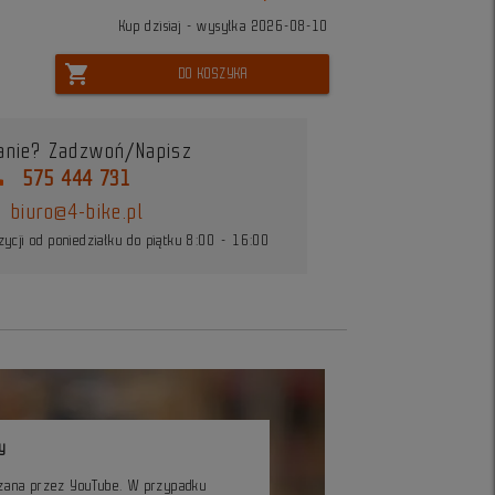
Kup dzisiaj - wysyłka 2026-08-10
shopping_cart
DO KOSZYKA
anie? Zadzwoń/Napisz
ne
575 444 731
biuro@4-bike.pl
ycji od poniedziałku do piątku 8:00 - 16:00
y
czana przez YouTube. W przypadku