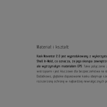
Materiał i kształt
Kask Moventor 2.0 jest wyprodukowany z wykorzystan
Shell In-Mold, co oznacza, że jego skorupa zewnętrz
ale wytrzymałym materiałem EPS
. Takie połączeni
wstrząsami i jest kluczowe dla bezpieczeństwa na s
Dodatkowo, głębokie dopasowanie kasku obejmuje sze
rozszerzoną ochronę w najbardziej newralgicznych 