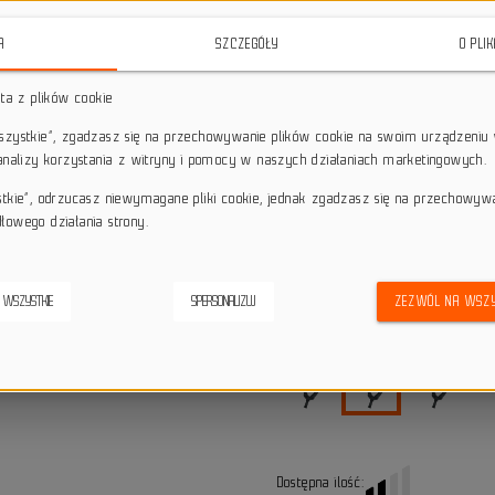
Doskonale dostosowany do wymag
zaawansowaną ochronę i wyjątkową
A
SZCZEGÓŁY
O PLI
star_border
star_border
star_border
star_border
star_border
sta z plików cookie
wszystkie”, zgadzasz się na przechowywanie plików cookie na swoim urządzeniu 
 analizy korzystania z witryny i pomocy w naszych działaniach marketingowych.
Darmowa dostawa przy z
local_shipping
Dotyczy wysyłki na terenie P
stkie”, odrzucasz niewymagane pliki cookie, jednak zgadzasz się na przechowyw
keyboard_return
14 dni na odstąpienie od
łowego działania strony.
credit_score
Wygodne płatności
 WSZYSTKIE
SPERSONALIZUJ
ZEZWÓL NA WSZY
Alternatywne produkty
Dostępna ilość: