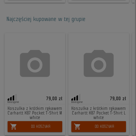
Najczęściej kupowane w tej grupie
79,00 zł
79,00 zł
Dostępne
Dostępne
Koszulka z krótkim rękawem
Koszulka z krótkim rękawem
Carhartt K87 Pocket T-Shirt M
Carhartt K87 Pocket T-Shirt L
white
white
shopping_cart
shopping_cart
DO KOSZYKA
DO KOSZYKA