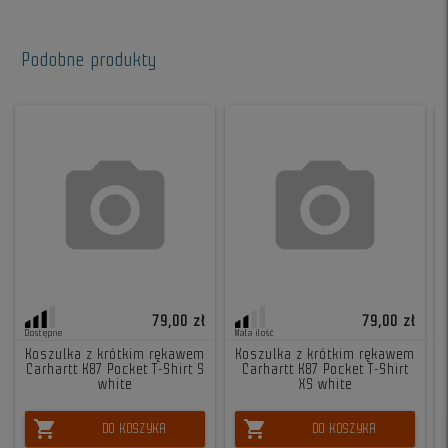
Podobne produkty
79,00 zł
79,00 zł
Dostępne
Mała ilość
Koszulka z krótkim rękawem
Koszulka z krótkim rękawem
Carhartt K87 Pocket T-Shirt S
Carhartt K87 Pocket T-Shirt
white
XS white
shopping_cart
shopping_cart
DO KOSZYKA
DO KOSZYKA