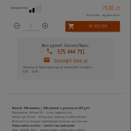
79,00 zł
Dostępna ilość:
Kup dzisiaj - wysyłka jutro!
remove_circle_outline
add_circle_outline
shopping_cart
DO KOSZYKA
Masz pytanie? Zadzwoń/Napisz
phone
575 444 731
mail
biuro@4-bike.pl
Jesteśmy do Twojej dyspozycji od poniedziałku do piątku
8:00 - 16:00
Materiał: 90% bawełna / 10% poliester o gramaturze 229 g/m²
Dopasowanie: Relaxed Fit – luźny, wygodny krój
Kołnierzyk rib-knit – elastyczny i odporny na odkształcenia
Obustronne przeszycia zapobiegające skręcaniu się materiału
Płaska metka na karku – komfort bez podrażnień
Kolor: Heather Grey – ponadczasowy i uniwersalny melanż