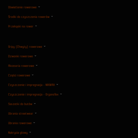
Oświetlenie rowerowe
Środki do czyszczenia rowerów
Przekąski na rower
Gripy (Chwyty) rowerowe
Dzwonki rowerowe
Akcesoria rowerowe
Części rowerowe
Czyszczenie i impregnacja - NIKWAX
Czyszczenie i impregnacja - OrganoTex
Saszetki do butów
Ubrania streetwear
Ubrania rowerowe
Nakrycia głowy