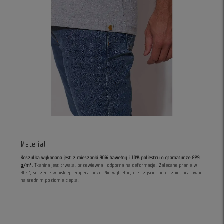
Materiał
Koszulka wykonana jest z mieszanki 90% bawełny i 10% poliestru o gramaturze 229
g/m².
Tkanina jest trwała, przewiewna i odporna na deformacje. Zalecane pranie w
40°C, suszenie w niskiej temperaturze. Nie wybielać, nie czyścić chemicznie, prasować
na średnim poziomie ciepła.