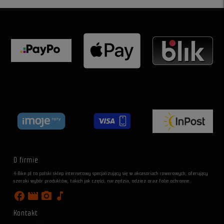
O firmie
4-Bike.pl to polski sklep internetowy specjalizujący się w akcesoriach rowerowych, oferujący
szeroki wybór produktów, takich jak części, narzędzia, odzież oraz folie ochronne.
facebook
movie
photo_camera
music_note
Kontakt