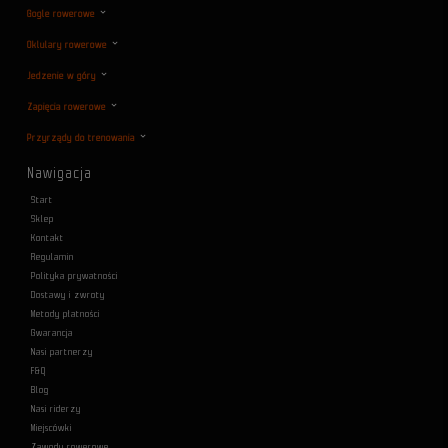
Gogle rowerowe
Oklulary rowerowe
Jedzenie w góry
Zapięcia rowerowe
Przyrządy do trenowania
Nawigacja
Start
Sklep
Kontakt
Regulamin
Polityka prywatności
Dostawy i zwroty
Metody płatności
Gwarancja
Nasi partnerzy
F&Q
Blog
Nasi riderzy
Miejscówki
Zawody rowerowe