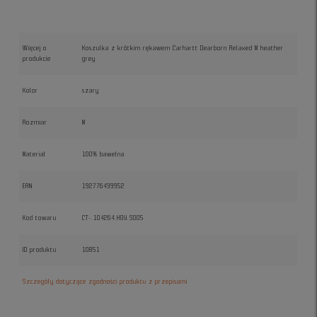
Więcej o
Koszulka z krótkim rękawem Carhartt Dearborn Relaxed M heather
produkcie
grey
Kolor
szary
Rozmiar
M
Materiał
100% bawełna
EAN
192776439952
Kod towaru
CT-.104264.HGY.S005
ID produktu
10851
Szczegóły dotyczące zgodności produktu z przepisami