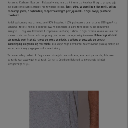
Koszulka Carhartt Dearborn Relaxed w rozmiarze M i kolorze Heather Grey to propozycja
dla osób ceniących klasykę i niezawodną jakość.
Ten t-shirt, w wersji bez kieszonki, od lat
pozostaje jedną z najbardziej rozpoznawalnych pozycji marki, dzięki swojej prostocie i
trwałości.
Model wykonany jest z mieszanki 90% bawełny i 10% poliestru o gramaturze 229 g/m², co
sprawia, że jest miękki i komfortowy w noszeniu, a zarazem odporny na codzienne
zużycie. Luźny krój Relaxed Fit zapewnia swobodę ruchów, dzięki czemu koszulka świetnie
sprawdzi się zarówno podczas pracy, jak i w codziennym użytkowaniu.
Kołnierzyk rib-knit
utrzymuje swój kształt nawet po wielu praniach, a solidne przeszycia po bokach
zapobiegają skręcaniu się materiału.
Dla większego komfortu zastosowano płaską metkę na
karku, eliminującą ryzyko podrażnień skóry.
To uniwersalny t-shirt, który sprawdzi się jako samodzielny element garderoby lub jako
baza do warstwowych stylizacji. Carhartt Dearborn Relaxed to gwarancja jakości i
klasycznego stylu.