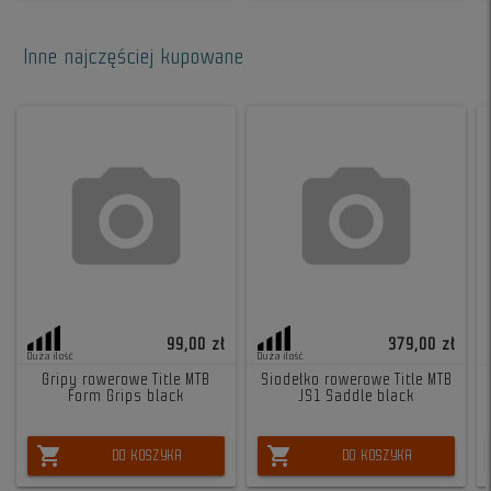
Inne najczęściej kupowane
99,00 zł
379,00 zł
Duża ilość
Duża ilość
Gripy rowerowe Title MTB
Siodełko rowerowe Title MTB
Form Grips black
JS1 Saddle black
shopping_cart
shopping_cart
DO KOSZYKA
DO KOSZYKA