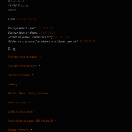
Wiślańska 26
43-430 Skoczów
Polska
E-mail:
biuro@4-bike.pl
Obsługa klienta - biuro:
575 444 731
Obsługa klienta - Dawid:
33 300 33 15
Telefon do Tomka (współpraca B2B):
505 002 401
Telefon na pracownie (doradztwo w oklejaniu rowerów):
33 300 33 97
Grupy
Folie ochronne na rower
Folie ochronne ozdobne
Błotniki rowerowe
Rowery
Plecaki | Nerki | Torby rowerowe
Kaski na rower
Jeździj z dzieckiem
Ochraniacze na rower MTB Enduro DH
Bidony rowerowe