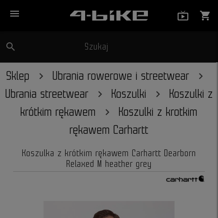
menu
live_tv_
shopping_cart
search
Szukaj
close
Sklep
Ubrania rowerowe i streetwear
Ubrania streetwear
Koszulki
Koszulki z
krótkim rękawem
Koszulki z krotkim
rękawem Carhartt
Koszulka z krótkim rękawem Carhartt Dearborn
Relaxed M heather grey