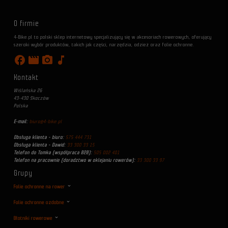
O firmie
4-Bike.pl to polski sklep internetowy specjalizujący się w akcesoriach rowerowych, oferujący
szeroki wybór produktów, takich jak części, narzędzia, odzież oraz folie ochronne.
facebook
movie
photo_camera
music_note
Kontakt
Wiślańska 26
43-430 Skoczów
Polska
E-mail:
biuro@4-bike.pl
Obsługa klienta - biuro:
575 444 731
Obsługa klienta - Dawid:
33 300 33 15
Telefon do Tomka (współpraca B2B):
505 002 401
Telefon na pracownie (doradztwo w oklejaniu rowerów):
33 300 33 97
Grupy
Folie ochronne na rower
Folie ochronne ozdobne
Błotniki rowerowe