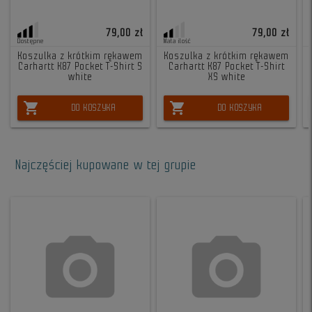
79,00 zł
79,00 zł
Dostępne
Mała ilość
Koszulka z krótkim rękawem
Koszulka z krótkim rękawem
Carhartt K87 Pocket T-Shirt S
Carhartt K87 Pocket T-Shirt
white
XS white
shopping_cart
shopping_cart
DO KOSZYKA
DO KOSZYKA
Najczęściej kupowane w tej grupie