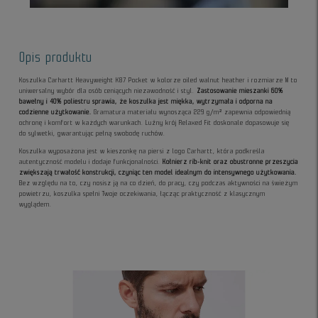
Opis produktu
Koszulka Carhartt Heavyweight K87 Pocket w kolorze oiled walnut heather i rozmiarze M to
uniwersalny wybór dla osób ceniących niezawodność i styl.
Zastosowanie mieszanki 60%
bawełny i 40% poliestru sprawia, że koszulka jest miękka, wytrzymała i odporna na
codzienne użytkowanie.
Gramatura materiału wynosząca 229 g/m² zapewnia odpowiednią
ochronę i komfort w każdych warunkach. Luźny krój Relaxed Fit doskonale dopasowuje się
do sylwetki, gwarantując pełną swobodę ruchów.
Koszulka wyposażona jest w kieszonkę na piersi z logo Carhartt, która podkreśla
autentyczność modelu i dodaje funkcjonalności.
Kołnierz rib-knit oraz obustronne przeszycia
zwiększają trwałość konstrukcji, czyniąc ten model idealnym do intensywnego użytkowania.
Bez względu na to, czy nosisz ją na co dzień, do pracy, czy podczas aktywności na świeżym
powietrzu, koszulka spełni Twoje oczekiwania, łącząc praktyczność z klasycznym
wyglądem.