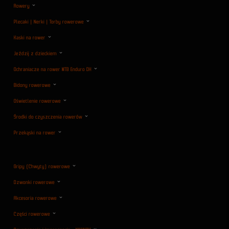
Rowery
Plecaki | Nerki | Torby rowerowe
Kaski na rower
Jeździj z dzieckiem
Ochraniacze na rower MTB Enduro DH
Bidony rowerowe
Oświetlenie rowerowe
Środki do czyszczenia rowerów
Przekąski na rower
Gripy (Chwyty) rowerowe
Dzwonki rowerowe
Akcesoria rowerowe
Części rowerowe