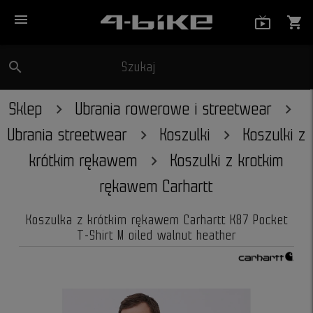
menu
live_tv_
shopping_cart
search
Szukaj
close
Sklep
Ubrania rowerowe i streetwear
Ubrania streetwear
Koszulki
Koszulki z
krótkim rękawem
Koszulki z krotkim
rękawem Carhartt
Koszulka z krótkim rękawem Carhartt K87 Pocket
T-Shirt M oiled walnut heather