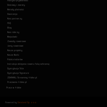
Polityka prywatności
Dostawy i zwroty
Metody płatności
Gwarancja
Nasi partnerzy
F&Q
Blog
Nasi riderzy
Miejscówki
Zawody rowerowe
Jamy rowerowe
Nasze projekty
Nasze Marki
Paleta kolorów
Instrukcja oklejania roweru folią ochronną
Dystrybucja Title
Dystrybucja Signature
ZOKAHALL Streaming 4-bike.pl
Pracownia 4-bike.pl
Praca w 4-bike
Powered by
Dataland Sp. z o.o.