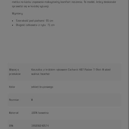
metka na karku zapewnia maksymalny komfort noszenia. To model, który doskonale
sprawdzi się w każdej sytuacji.
Wymiary:
Szerokość pod pachami: 55 cm
Długość całkowita z tyłu: 71 cm
Więcej o
Koszulka z krótkim rękawem Carhartt K87 Pocker T-Shirt M oiled
produkcie
walnut heather
Kolor
odcień brązowego
Rozmiar
M
Materiał
100% bawełna
EAN
195836240574