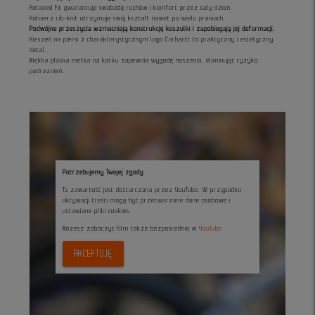
Relaxed Fit gwarantuje swobodę ruchów i komfort przez cały dzień.
Kołnierz rib-knit utrzymuje swój kształt nawet po wielu praniach.
Podwójne przeszycia wzmacniają konstrukcję koszulki i zapobiegają jej deformacji.
Kieszeń na piersi z charakterystycznym logo Carhartt to praktyczny i estetyczny
detal.
Miękka płaska metka na karku zapewnia wygodę noszenia, eliminując ryzyko
podrażnień.
Potrzebujemy Twojej zgody
Ta zawartość jest dostarczana przez YouTube. W przypadku
aktywacji treści mogą być przetwarzane dane osobowe i
ustawiane pliki cookies.
Możesz zobaczyc film także bezpośrednio w
YouTube
AKCEPTUJĘ