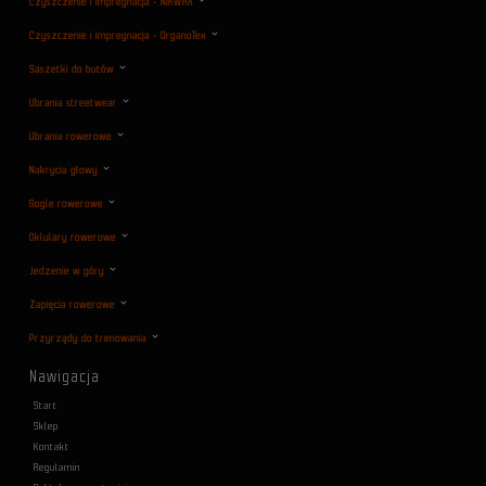
Czyszczenie i impregnacja - NIKWAX
Czyszczenie i impregnacja - OrganoTex
Saszetki do butów
Ubrania streetwear
Ubrania rowerowe
Nakrycia głowy
Gogle rowerowe
Oklulary rowerowe
Jedzenie w góry
Zapięcia rowerowe
Przyrządy do trenowania
Nawigacja
Start
Sklep
Kontakt
Regulamin