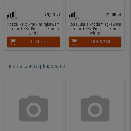
79,00 zł
79,00 zł
Dostępne
Dostępne
Koszulka z krótkim rękawem
Koszulka z krótkim rękawem
Carhartt K87 Pocket T-Shirt M
Carhartt K87 Pocket T-Shirt L
white
white
shopping_cart
shopping_cart
DO KOSZYKA
DO KOSZYKA
Inne najczęściej kupowane