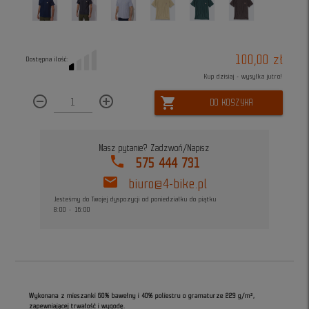
100,00 zł
Dostępna ilość:
Kup dzisiaj - wysyłka jutro!
remove_circle_outline
add_circle_outline
shopping_cart
DO KOSZYKA
Masz pytanie? Zadzwoń/Napisz
phone
575 444 731
mail
biuro@4-bike.pl
Jesteśmy do Twojej dyspozycji od poniedziałku do piątku
8:00 - 16:00
Wykonana z mieszanki 60% bawełny i 40% poliestru o gramaturze 229 g/m²,
zapewniającej trwałość i wygodę.