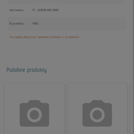
Kod towaru
CT-.103296.B00.S005
ID produktu
5965
Szczegóły dotyczące zgodności produktu z przepisami
Podobne produkty