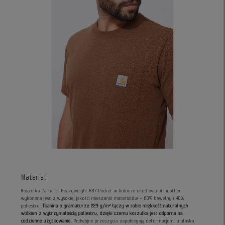
Materiał
Koszulka Carhartt Heavyweight K87 Pocket w kolorze oiled walnut heather
wykonana jest z wysokiej jakości mieszanki materiałów – 60% bawełny i 40%
poliestru.
Tkanina o gramaturze 229 g/m² łączy w sobie miękkość naturalnych
włókien z wytrzymałością poliestru, dzięki czemu koszulka jest odporna na
codzienne użytkowanie.
Podwójne przeszycia zapobiegają deformacjom, a płaska