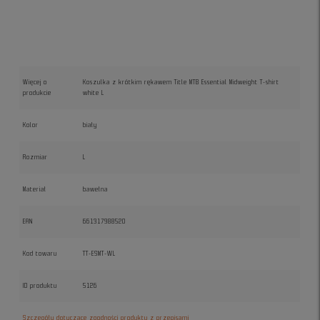
Więcej o
Koszulka z krótkim rękawem Title MTB Essential Midweight T-shirt
produkcie
white L
Kolor
biały
Rozmiar
L
Materiał
bawełna
EAN
661317988520
Kod towaru
TT-ESMT-WL
ID produktu
5126
Szczegóły dotyczące zgodności produktu z przepisami