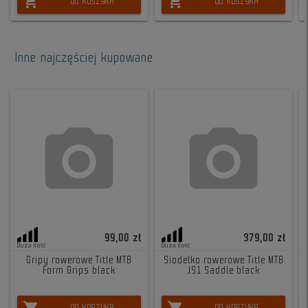
shopping_cart
shopping_cart
DO KOSZYKA
DO KOSZYKA
Inne najczęściej kupowane
99,00 zł
379,00 zł
Duża ilość
Duża ilość
Gripy rowerowe Title MTB
Siodełko rowerowe Title MTB
Form Grips black
JS1 Saddle black
DO KOSZYKA
DO KOSZYKA