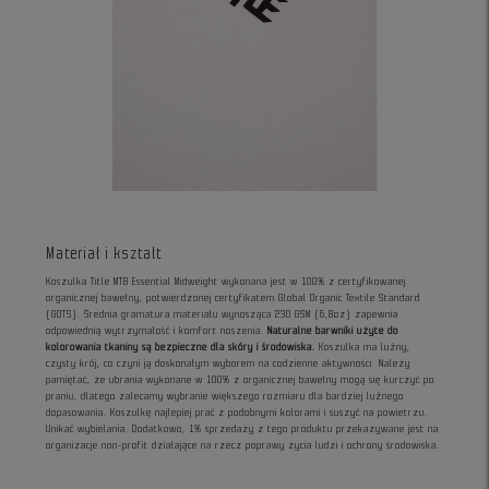
Materiał i kształt
Koszulka Title MTB Essential Midweight wykonana jest w 100% z certyfikowanej
organicznej bawełny, potwierdzonej certyfikatem Global Organic Textile Standard
(GOTS). Średnia gramatura materiału wynosząca 230 GSM (6,8oz) zapewnia
odpowiednią wytrzymałość i komfort noszenia.
Naturalne barwniki użyte do
kolorowania tkaniny są bezpieczne dla skóry i środowiska.
Koszulka ma luźny,
czysty krój, co czyni ją doskonałym wyborem na codzienne aktywności. Należy
pamiętać, że ubrania wykonane w 100% z organicznej bawełny mogą się kurczyć po
praniu, dlatego zalecamy wybranie większego rozmiaru dla bardziej luźnego
dopasowania. Koszulkę najlepiej prać z podobnymi kolorami i suszyć na powietrzu.
Unikać wybielania. Dodatkowo, 1% sprzedaży z tego produktu przekazywane jest na
organizacje non-profit działające na rzecz poprawy życia ludzi i ochrony środowiska.