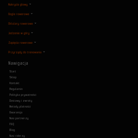
Nakrycia głowy
Gogle rowerowe
Oklulary rowerowe
Jedzenie w góry
Zapięcia rowerowe
Przyrządy do trenowania
Nawigacja
Start
Sklep
Kontakt
Regulamin
Polityka prywatności
Dostawy i zwroty
Metody płatności
Gwarancja
Nasi partnerzy
F&Q
Blog
Nasi riderzy