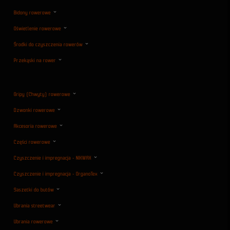
Bidony rowerowe
Oświetlenie rowerowe
Środki do czyszczenia rowerów
Przekąski na rower
Gripy (Chwyty) rowerowe
Dzwonki rowerowe
Akcesoria rowerowe
Części rowerowe
Czyszczenie i impregnacja - NIKWAX
Czyszczenie i impregnacja - OrganoTex
Saszetki do butów
Ubrania streetwear
Ubrania rowerowe