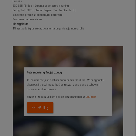
Uniseks
230 GSM (6,8oz) średnia gramatura tkaniny
Certyfikat GOTS (Global Organic Textile Standard)
Zalecane pranie z podobnymi kolorami
Suszenie na powietrzu
Nie wybielać
1% sprzedaży przekazywane na organizacje non-profit
Potrzebujemy Twojej zgody
Ta zawartość jest dostarczana przez YouTube. W przypadku
aktywacji treści mogą być przetwarzane dane osobowe i
ustawiane pliki cookies.
Możesz zobaczyc film także bezpośrednio w
YouTube
AKCEPTUJĘ