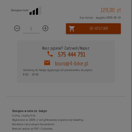
129,00 zł
Dostępna ilość:
Kup dzisiaj - wysyłka 2026-08-10
remove_circle_outline
add_circle_outline
shopping_cart
DO KOSZYKA
Masz pytanie? Zadzwoń/Napisz
phone
575 444 731
mail
biuro@4-bike.pl
Jesteśmy do Twojej dyspozycji od poniedziałku do piątku
8:00 - 16:00
Dostępna w kolorze: białym
Luźny, czysty krój
Wykonana w 100% z certyfikowanej organicznej bawełny
Barwiona naturalnymi barwnikami
Nadruki wolne od PVC i ftalanów