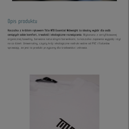
Opis produktu
Koszulka z krótkim rękawem Title MTB Essential Midweight to idealny wybór dla osób
ceniących sobie komfort, trwałość i ekologiczne rozwiązania.
Wykonana z certyfikowanej
organicznej bawełny, barwiona naturalnymi barwnikami, ta koszulka zapewnia wygodę i styl
na co dzień. Uniwersalny, czysty krój i ekologiczne nadruki wolne od PVC i ftalanów
sprawiają, że jest to produkt przyjazny dla środowiska i zdrowia.