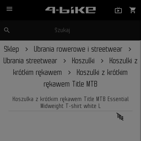
menu
live_tv_
shopping_cart
search
Szukaj
close
Sklep
Ubrania rowerowe i streetwear
Ubrania streetwear
Koszulki
Koszulki z
krótkim rękawem
Koszulki z krótkim
rękawem Title MTB
Koszulka z krótkim rękawem Title MTB Essential
Midweight T-shirt white L