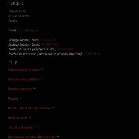
Kontakt
Wiślańska 26
43-430 Skoczów
Polska
E-mail:
biuro@4-bike.pl
Obsługa klienta - biuro:
575 444 731
Obsługa klienta - Dawid:
33 300 33 15
Telefon do Tomka (współpraca B2B):
505 002 401
Telefon na pracownie (doradztwo w oklejaniu rowerów):
33 300 33 97
Grupy
Folie ochronne na rower
Folie ochronne ozdobne
Błotniki rowerowe
Rowery
Plecaki | Nerki | Torby rowerowe
Kaski na rower
Jeździj z dzieckiem
Ochraniacze na rower MTB Enduro DH