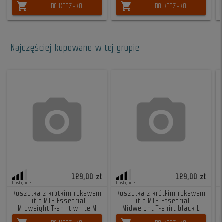
shopping_cart
shopping_cart
DO KOSZYKA
DO KOSZYKA
Najczęściej kupowane w tej grupie
129,00 zł
129,00 zł
Dostępne
Dostępne
Koszulka z krótkim rękawem
Koszulka z krótkim rękawem
Title MTB Essential
Title MTB Essential
Midweight T-shirt white M
Midweight T-shirt black L