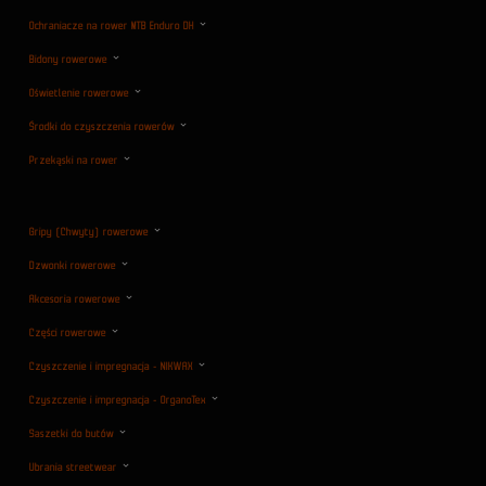
Ochraniacze na rower MTB Enduro DH
Bidony rowerowe
Oświetlenie rowerowe
Środki do czyszczenia rowerów
Przekąski na rower
Gripy (Chwyty) rowerowe
Dzwonki rowerowe
Akcesoria rowerowe
Części rowerowe
Czyszczenie i impregnacja - NIKWAX
Czyszczenie i impregnacja - OrganoTex
Saszetki do butów
Ubrania streetwear