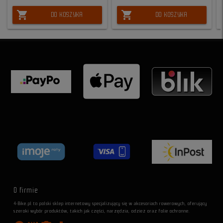
shopping_cart
shopping_cart
DO KOSZYKA
DO KOSZYKA
O firmie
4-Bike.pl to polski sklep internetowy specjalizujący się w akcesoriach rowerowych, oferujący
szeroki wybór produktów, takich jak części, narzędzia, odzież oraz folie ochronne.