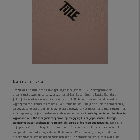
Materiał i kształt
Koszulka Title MTB Faded Midweight wykonana jest w 100% z certyfikowanej
organicznej bawełny, co potwierdza certyfikat Global Organic Textile Standard
(GOTS). Materiał o średniej gramaturze 230 GSM (6,8oz) zapewnia odpowiednią
wytrzymałość i komfort noszenia. Naturalne barwniki użyte do kolorowania tkaniny
są bezpieczne dla skóry i przyjazne dla środowiska. Koszulka ma luźny, czysty krój,
który sprawia, że jest idealna na codzienne aktywności.
Należy pamiętać, że ubrania
wykonane w 100% z organicznej bawełny mogą się kurczyć po praniu, dlatego
zalecamy wybór większego rozmiaru dla bardziej luźnego dopasowania.
Koszulkę
najlepiej prać z podobnymi kolorami i suszyć na powietrzu lub w suszarce w niskiej
temperaturze. Unikać wybielania. Dodatkowo, 1% sprzedaży z tego produktu
przekazywane jest na organizacje non-profit działające na rzecz poprawy życia