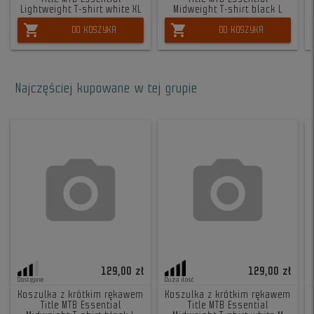
Lightweight T-shirt white XL
Midweight T-shirt black L
shopping_cart
shopping_cart
DO KOSZYKA
DO KOSZYKA
Najczęściej kupowane w tej grupie
129,00 zł
129,00 zł
Dostępne
Duża ilość
Koszulka z krótkim rękawem
Koszulka z krótkim rękawem
Title MTB Essential
Title MTB Essential