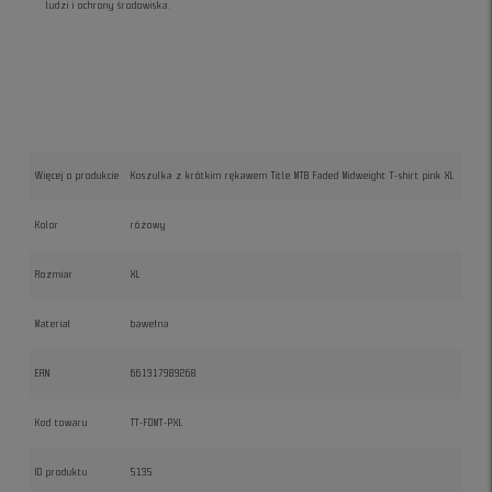
ludzi i ochrony środowiska.
Więcej o produkcie
Koszulka z krótkim rękawem Title MTB Faded Midweight T-shirt pink XL
Kolor
różowy
Rozmiar
XL
Materiał
bawełna
EAN
661317989268
Kod towaru
TT-FDMT-PXL
ID produktu
5135