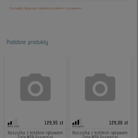
Szczegóły dotyczące zgodności produktu z przepisami
Podobne produkty
129,95 zł
129,00 zł
Mała ilość
Dostępne
Koszulka z krótkim rękawem
Koszulka z krótkim rękawem
Title MTB Essential
Title MTB Essential