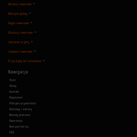
Ubrania rowerowe
Nakrycia głowy
Gogle rowerowe
Oklulary rowerowe
Jedzenie w góry
Zapięcia rowerowe
Przyrządy do trenowania
Nawigacja
Start
Sklep
Kontakt
Regulamin
Polityka prywatności
Dostawy i zwroty
Metody płatności
Gwarancja
Nasi partnerzy
F&Q