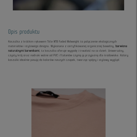
Opis produktu
Koszulka z krótkim rękawem Title MTB Faded Midweight to połączenie ekologicznych
materiałów i stylowego designu. Wykonana z certyfikowanej organicznej bawełny,
barwiona
naturalnymi barwnikami
, ta koszulka oferuje wygodę i trwałość na co dzień. Uniwersalny,
czysty krój oraz nadruki wolne od PVC i ftalanów czynią ją przyjazną dla środowiska. Kolory
koszulki idealnie pasują do kolorów naszych czapek, tworząc spójny i stylowy wygląd.