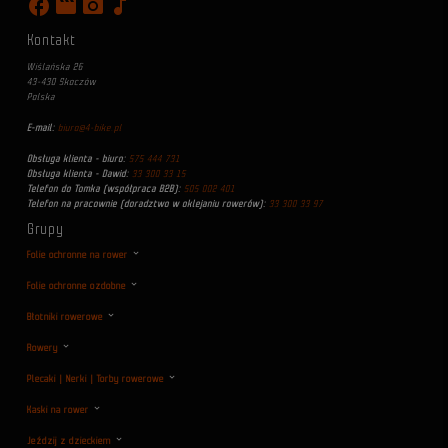
facebook
movie
photo_camera
music_note
Kontakt
Wiślańska 26
43-430 Skoczów
Polska
E-mail:
biuro@4-bike.pl
Obsługa klienta - biuro:
575 444 731
Obsługa klienta - Dawid:
33 300 33 15
Telefon do Tomka (współpraca B2B):
505 002 401
Telefon na pracownie (doradztwo w oklejaniu rowerów):
33 300 33 97
Grupy
Folie ochronne na rower
Folie ochronne ozdobne
Błotniki rowerowe
Rowery
Plecaki | Nerki | Torby rowerowe
Kaski na rower
Jeździj z dzieckiem