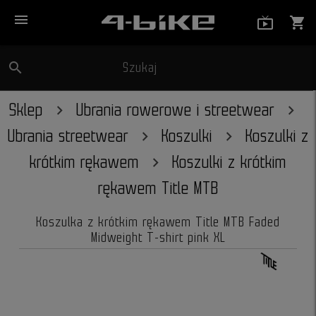
menu
live_tv_
shopping_cart
search
Szukaj
close
Sklep
Ubrania rowerowe i streetwear
Ubrania streetwear
Koszulki
Koszulki z
krótkim rękawem
Koszulki z krótkim
rękawem Title MTB
Koszulka z krótkim rękawem Title MTB Faded
Midweight T-shirt pink XL