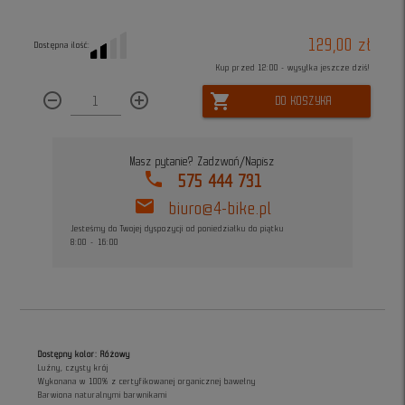
129,00 zł
Dostępna ilość:
Kup przed 12:00 - wysyłka jeszcze dziś!
remove_circle_outline
add_circle_outline
shopping_cart
DO KOSZYKA
Masz pytanie? Zadzwoń/Napisz
phone
575 444 731
mail
biuro@4-bike.pl
Jesteśmy do Twojej dyspozycji od poniedziałku do piątku
8:00 - 16:00
Dostępny kolor: Różowy
Luźny, czysty krój
Wykonana w 100% z certyfikowanej organicznej bawełny
Barwiona naturalnymi barwnikami