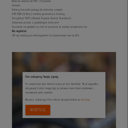
Nadruki wolne od PVC i ftalanów
Uniseks
Kolory koszulki pasują do kolorów czapek
230 GSM (6,8oz) średnia gramatura tkaniny
Certyfikat GOTS (Global Organic Textile Standard)
Zalecane pranie z podobnymi kolorami
Suszenie na powietrzu lub w suszarce w niskiej temperaturze
Nie wybielać
1% sprzedaży przekazywane na organizacje non-profit
Potrzebujemy Twojej zgody
Ta zawartość jest dostarczana przez YouTube. W przypadku
aktywacji treści mogą być przetwarzane dane osobowe i
ustawiane pliki cookies.
Możesz zobaczyc film także bezpośrednio w
YouTube
AKCEPTUJĘ