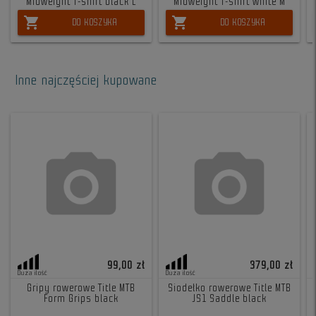
Midweight T-shirt black L
Midweight T-shirt white M
shopping_cart
shopping_cart
DO KOSZYKA
DO KOSZYKA
Inne najczęściej kupowane
99,00 zł
379,00 zł
Duża ilość
Duża ilość
Gripy rowerowe Title MTB
Siodełko rowerowe Title MTB
Form Grips black
JS1 Saddle black