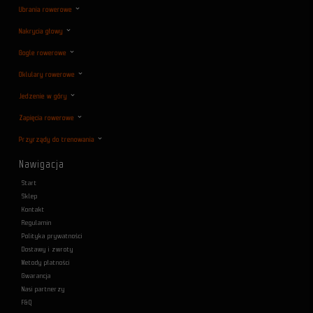
Ubrania rowerowe
Nakrycia głowy
Gogle rowerowe
Oklulary rowerowe
Jedzenie w góry
Zapięcia rowerowe
Przyrządy do trenowania
Nawigacja
Start
Sklep
Kontakt
Regulamin
Polityka prywatności
Dostawy i zwroty
Metody płatności
Gwarancja
Nasi partnerzy
F&Q