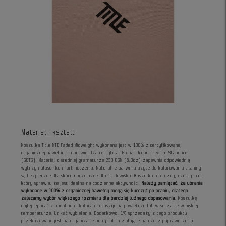
Materiał i kształt
Koszulka Title MTB Faded Midweight wykonana jest w 100% z certyfikowanej
organicznej bawełny, co potwierdza certyfikat Global Organic Textile Standard
(GOTS). Materiał o średniej gramaturze 230 GSM (6,8oz) zapewnia odpowiednią
wytrzymałość i komfort noszenia. Naturalne barwniki użyte do kolorowania tkaniny
są bezpieczne dla skóry i przyjazne dla środowiska. Koszulka ma luźny, czysty krój,
który sprawia, że jest idealna na codzienne aktywności.
Należy pamiętać, że ubrania
wykonane w 100% z organicznej bawełny mogą się kurczyć po praniu, dlatego
zalecamy wybór większego rozmiaru dla bardziej luźnego dopasowania.
Koszulkę
najlepiej prać z podobnymi kolorami i suszyć na powietrzu lub w suszarce w niskiej
temperaturze. Unikać wybielania. Dodatkowo, 1% sprzedaży z tego produktu
przekazywane jest na organizacje non-profit działające na rzecz poprawy życia