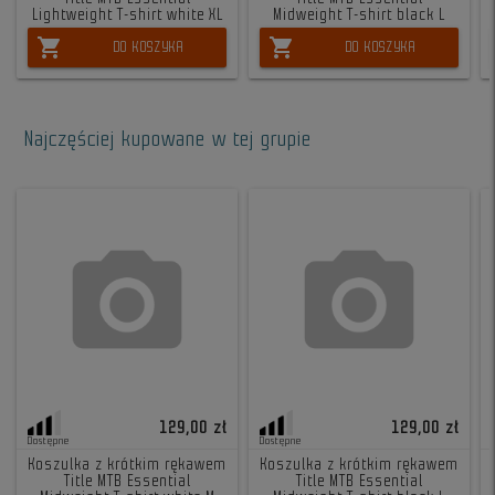
Lightweight T-shirt white XL
Midweight T-shirt black L
shopping_cart
shopping_cart
DO KOSZYKA
DO KOSZYKA
Najczęściej kupowane w tej grupie
129,00 zł
129,00 zł
Dostępne
Dostępne
Koszulka z krótkim rękawem
Koszulka z krótkim rękawem
Title MTB Essential
Title MTB Essential