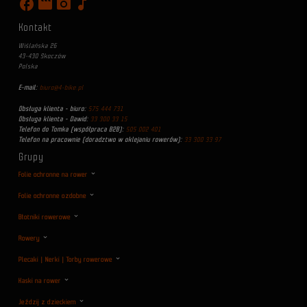
facebook
movie
photo_camera
music_note
Kontakt
Wiślańska 26
43-430 Skoczów
Polska
E-mail:
biuro@4-bike.pl
Obsługa klienta - biuro:
575 444 731
Obsługa klienta - Dawid:
33 300 33 15
Telefon do Tomka (współpraca B2B):
505 002 401
Telefon na pracownie (doradztwo w oklejaniu rowerów):
33 300 33 97
Grupy
Folie ochronne na rower
Folie ochronne ozdobne
Błotniki rowerowe
Rowery
Plecaki | Nerki | Torby rowerowe
Kaski na rower
Jeździj z dzieckiem