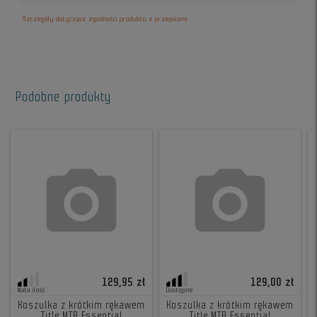
Szczegóły dotyczące zgodności produktu z przepisami
Podobne produkty
129,95 zł
129,00 zł
Mała ilość
Dostępne
Koszulka z krótkim rękawem
Koszulka z krótkim rękawem
Title MTB Essential
Title MTB Essential