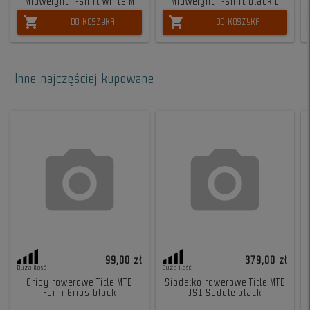
Midweight T-shirt white M
Midweight T-shirt black L
shopping_cart
shopping_cart
DO KOSZYKA
DO KOSZYKA
Inne najczęściej kupowane
99,00 zł
379,00 zł
Duża ilość
Duża ilość
Gripy rowerowe Title MTB
Siodełko rowerowe Title MTB
Form Grips black
JS1 Saddle black