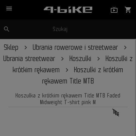
menu
live_tv_
shopping_cart
search
Szukaj
close
Sklep
Ubrania rowerowe i streetwear
Ubrania streetwear
Koszulki
Koszulki z
krótkim rękawem
Koszulki z krótkim
rękawem Title MTB
Koszulka z krótkim rękawem Title MTB Faded
Midweight T-shirt pink M