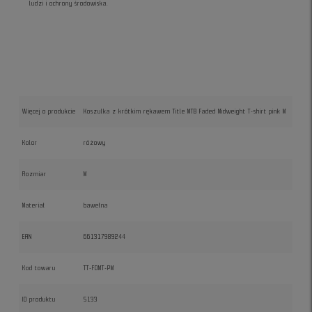
ludzi i ochrony środowiska.
Więcej o produkcie
Koszulka z krótkim rękawem Title MTB Faded Midweight T-shirt pink M
Kolor
różowy
Rozmiar
M
Materiał
bawełna
EAN
661317989244
Kod towaru
TT-FDMT-PM
ID produktu
5133