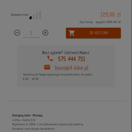
129,00 zł
Dostępna ilość:
Kup dzisiaj - wysyłka 2026-08-10
remove_circle_outline
add_circle_outline
shopping_cart
DO KOSZYKA
Masz pytanie? Zadzwoń/Napisz
phone
575 444 731
mail
biuro@4-bike.pl
Jesteśmy do Twojej dyspozycji od poniedziałku do piątku
8:00 - 16:00
Dostępny kolor: Różowy
Luźny, czysty krój
Wykonana w 100% z certyfikowanej organicznej bawełny
Barwiona naturalnymi barwnikami