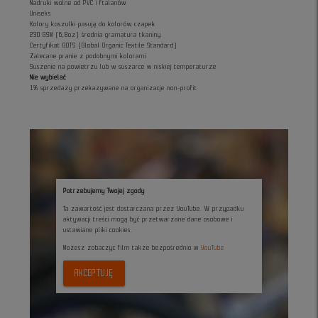
Nadruki wolne od PVC i ftalanów
Uniseks
Kolory koszulki pasują do kolorów czapek
230 GSM (6,8oz) średnia gramatura tkaniny
Certyfikat GOTS (Global Organic Textile Standard)
Zalecane pranie z podobnymi kolorami
Suszenie na powietrzu lub w suszarce w niskiej temperaturze
Nie wybielać
1% sprzedaży przekazywane na organizacje non-profit
Potrzebujemy Twojej zgody
Ta zawartość jest dostarczana przez YouTube. W przypadku
aktywacji treści mogą być przetwarzane dane osobowe i
ustawiane pliki cookies.
Możesz zobaczyc film także bezpośrednio w
YouTube
AKCEPTUJĘ