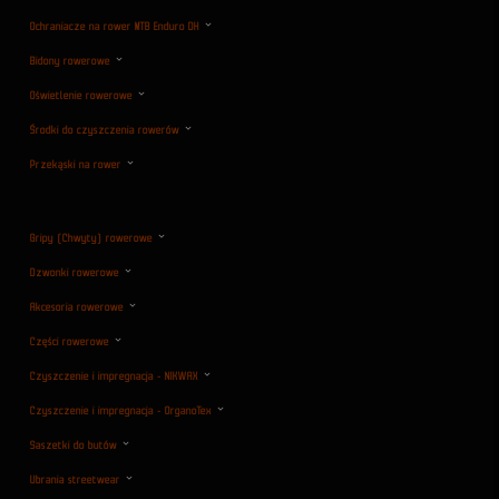
Ochraniacze na rower MTB Enduro DH
Bidony rowerowe
Oświetlenie rowerowe
Środki do czyszczenia rowerów
Przekąski na rower
Gripy (Chwyty) rowerowe
Dzwonki rowerowe
Akcesoria rowerowe
Części rowerowe
Czyszczenie i impregnacja - NIKWAX
Czyszczenie i impregnacja - OrganoTex
Saszetki do butów
Ubrania streetwear