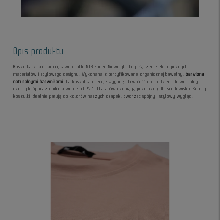
Opis produktu
Koszulka z krótkim rękawem Title MTB Faded Midweight to połączenie ekologicznych
materiałów i stylowego designu. Wykonana z certyfikowanej organicznej bawełny,
barwiona
naturalnymi barwnikami
, ta koszulka oferuje wygodę i trwałość na co dzień. Uniwersalny,
czysty krój oraz nadruki wolne od PVC i ftalanów czynią ją przyjazną dla środowiska. Kolory
koszulki idealnie pasują do kolorów naszych czapek, tworząc spójny i stylowy wygląd.