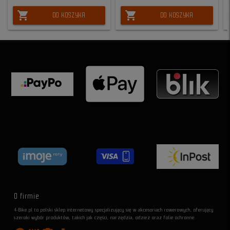
shopping_cart
shopping_cart
DO KOSZYKA
DO KOSZYKA
O firmie
4-Bike.pl to polski sklep internetowy specjalizujący się w akcesoriach rowerowych, oferujący
szeroki wybór produktów, takich jak części, narzędzia, odzież oraz folie ochronne.