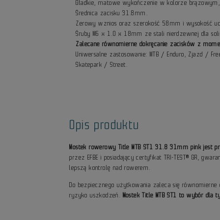
Gładkie, matowe wykończenie w kolorze brązowym, 
Średnica zacisku 31.8mm.
Zerowy wznios oraz szerokość 58mm i wysokość 
Śruby M6 x 1.0 x 18mm ze stali nierdzewnej dla so
Zalecane równomierne dokręcanie zacisków z mo
Uniwersalne zastosowanie: MTB / Enduro, Zjazd / Free
Skatepark / Street.
Opis produktu
Mostek rowerowy Title MTB ST1 31.8 31mm pink jest prze
przez EFBE i posiadający certyfikat TRI-TEST® GR, gwa
lepszą kontrolę nad rowerem.
Do bezpiecznego użytkowania zaleca się równomierne d
ryzyko uszkodzeń.
Mostek Title MTB ST1 to wybór dla