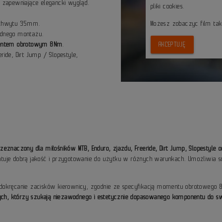
zapewniające elegancki wygląd.
pliki cookies.
uchwytu 35mm.
Możesz zobaczyc film ta
lidnego montażu.
mentem obrotowym 8Nm
.
AKCEPTUJĘ
ride, Dirt Jump / Slopestyle,
znaczony dla miłośników MTB, Enduro, zjazdu, Freeride, Dirt Jump, Slopestyle o
rantuje dobrą jakość i przygotowanie do użytku w różnych warunkach. Umożliwia 
okręcanie zacisków kierownicy, zgodnie ze specyfikacją momentu obrotowego 8N
 tych, którzy szukają niezawodnego i estetycznie dopasowanego komponentu do s