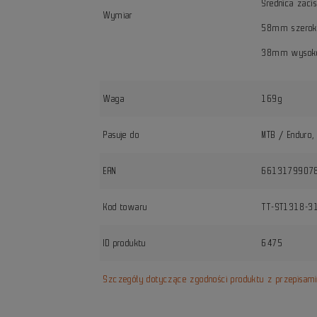
Średnica zac
Wymiar
58mm szerok
38mm wysoko
Waga
169g
Pasuje do
MTB / Enduro, 
EAN
6613179907
Kod towaru
TT-ST1318-3
ID produktu
6475
Szczegóły dotyczące zgodności produktu z przepisam