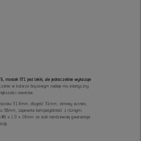
 mostek ST1 jest lekki, ale jednocześnie wykazuje
czenie w kolorze brązowym nadaje mu estetyczny
większości rowerów.
a zacisku 31.8mm, długość 31mm, zerowy wznios,
u 38mm, zapewnia kompatybilność z różnymi
b M6 x 1.0 x 18mm ze stali nierdzewnej gwarantuje
ozję.