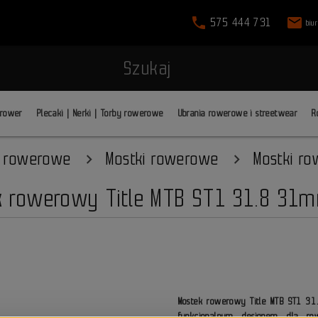
phone
mail
575 444 731
biu
Szukaj
 rower
Plecaki | Nerki | Torby rowerowe
Ubrania rowerowe i streetwear
R
i rowerowe
Mostki rowerowe
Mostki ro
k rowerowy Title MTB ST1 31.8 31m
Mostek rowerowy Title MTB ST1 3
funkcjonalnym designem dla ro