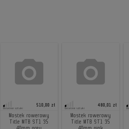
510,00 zł
480,01 zł
Ostatnie sztuki
Ostatnie sztuki
O
Mostek rowerowy
Mostek rowerowy
Title MTB ST1 35
Title MTB ST1 35
40mm grey
40mm pink