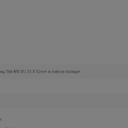
owy Title MTB ST1 31.8 31mm w kolorze różowym
os