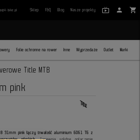
live_tv_24
person
shopping_cart
Sklep
F&Q
Blog
Nasze projekty
ro@4-bike.pl
close
owery
Folie ochronne na rower
Inne
Wyprzedaże
Outlet
Marki
werowe Title MTB
m pink
1.8 31mm pink łączy trwałość aluminium 6061 T6 z
werzystów górskich
. Zapewnia solidne połączenie