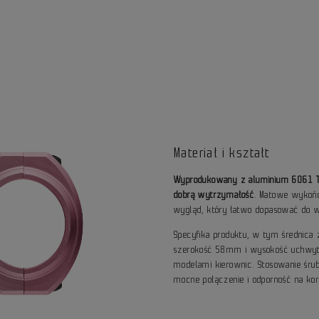
Materiał i kształt
Wyprodukowany z aluminium 6061 T6,
dobrą wytrzymałość
. Matowe wykoń
wygląd, który łatwo dopasować do 
Specyfika produktu, w tym średnic
szerokość 58mm i wysokość uchwyt
modelami kierownic. Stosowanie śru
mocne połączenie i odporność na kor