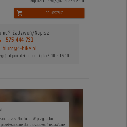
Kup dzisiaj - wysyłka 2026-08-10
shopping_cart
DO KOSZYKA
anie? Zadzwoń/Napisz
ne
575 444 731
biuro@4-bike.pl
ycji od poniedziałku do piątku 8:00 - 16:00
y
czana przez YouTube. W przypadku
ć przetwarzane dane osobowe i ustawiane