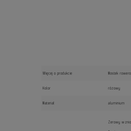
Więcej o produkcie
Mostek rower
Kolor
różowy
Materiał
aluminium
Zerowy wzni