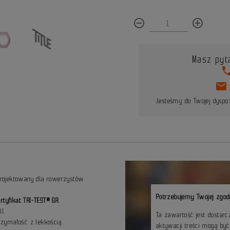
remove_circle_outline
add_circle_outline
Masz pyt
pho
mail
Jesteśmy do Twojej dyspoz
rojektowany dla rowerzystów
Potrzebujemy Twojej zgod
rtyfikat TRI-TEST® GR
.
ll.
Ta zawartość jest dostar
zymałość z lekkością.
aktywacji treści mogą by