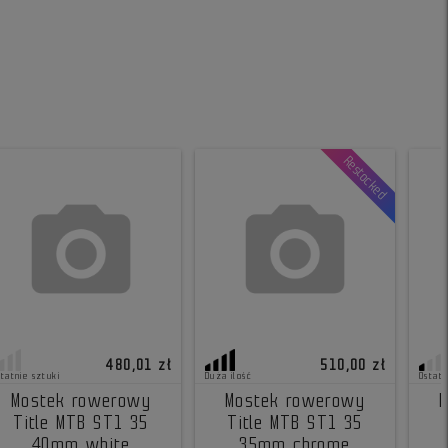
Restocked
480,01 zł
510,00 zł
statnie sztuki
Duża ilość
Ostatn
Mostek rowerowy
Mostek rowerowy
Title MTB ST1 35
Title MTB ST1 35
40mm white
35mm chrome