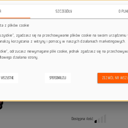
kierownicy z ramą, oferując lepszą
A
SZCZEGÓŁY
O PLI
star_border
star_border
star_border
star_border
star_border
sta z plików cookie
wszystkie”, zgadzasz się na przechowywanie plików cookie na swoim urządzeniu 
Darmowa dostawa przy z
local_shipping
 analizy korzystania z witryny i pomocy w naszych działaniach marketingowych.
Dotyczy wysyłki na terenie P
keyboard_return
14 dni na odstąpienie od
stkie”, odrzucasz niewymagane pliki cookie, jednak zgadzasz się na przechowyw
łowego działania strony.
credit_score
Wygodne płatności
 WSZYSTKIE
SPERSONALIZUJ
ZEZWÓL NA WSZY
Alternatywne produkty
Dostępna ilość: