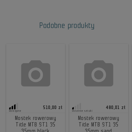
Podobne produkty
510,00 zł
480,01 zł
Dostępne
Ostatnie sztuki
Mostek rowerowy
Mostek rowerowy
Title MTB ST1 35
Title MTB ST1 35
35mm black
35mm sand