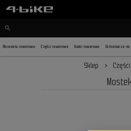
search
Akcesoria rowerowe
Części rowerowe
Kaski rowerowe
Ochraniacze na
Sklep
Częśc
Moste