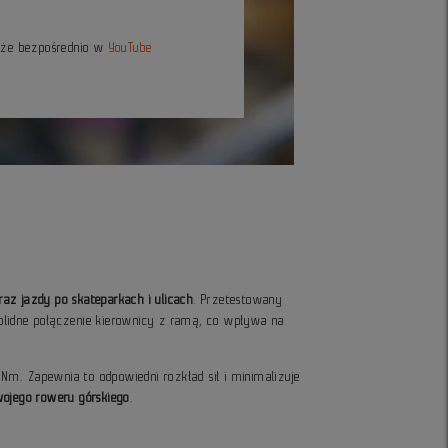
kże bezpośrednio w
YouTube
raz jazdy po skateparkach i ulicach
. Przetestowany
solidne połączenie kierownicy z ramą, co wpływa na
m. Zapewnia to odpowiedni rozkład sił i minimalizuje
wojego roweru górskiego
.