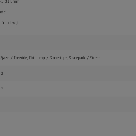
isku 31.8mm
ości
ść uchwyt
Zjazd / Freeride, Dirt Jump / Slopestyle, Skatepark / Street
83
1P
i