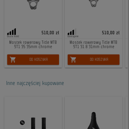
510,00 zł
510,00 zł
Duża ilość
Dostępne
Mostek rowerowy Title MTB
Mostek rowerowy Title MTB
ST1 35 35mm chrome
ST1 31.8 31mm chrome
shopping_cart
shopping_cart
DO KOSZYKA
DO KOSZYKA
Inne najczęściej kupowane