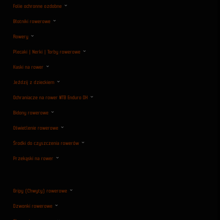
Folie ochronne ozdobne
Błotniki rowerowe
Rowery
Plecaki | Nerki | Torby rowerowe
Kaski na rower
Jeździj z dzieckiem
Ochraniacze na rower MTB Enduro DH
Bidony rowerowe
Oświetlenie rowerowe
Środki do czyszczenia rowerów
Przekąski na rower
Gripy (Chwyty) rowerowe
Dzwonki rowerowe