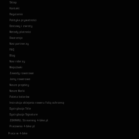
Sklep
Kontakt
Regulamin
Polityka prywatności
Dostawy i zwroty
Metody płatności
Gwarancja
Nasi partnerzy
F&Q
Blog
Nasi riderzy
Miejscówki
Zawody rowerowe
Jamy rowerowe
Nasze projekty
Nasze Marki
Paleta kolorów
Instrukcja oklejania roweru folią ochronną
Dystrybucja Title
Dystrybucja Signature
ZOKAHALL Streaming 4-bike.pl
Pracownia 4-bike.pl
Praca w 4-bike