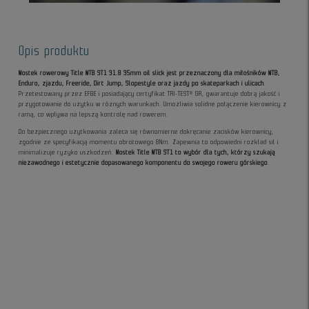
Opis produktu
Mostek rowerowy Title MTB ST1 31.8 35mm oil slick jest przeznaczony dla miłośników MTB,
Enduro, zjazdu, Freeride, Dirt Jump, Slopestyle oraz jazdy po skateparkach i ulicach
.
Przetestowany przez EFBE i posiadający certyfikat TRI-TEST® GR, gwarantuje dobrą jakość i
przygotowanie do użytku w różnych warunkach. Umożliwia solidne połączenie kierownicy z
ramą, co wpływa na lepszą kontrolę nad rowerem.
Do bezpiecznego użytkowania zaleca się równomierne dokręcanie zacisków kierownicy,
zgodnie ze specyfikacją momentu obrotowego 8Nm. Zapewnia to odpowiedni rozkład sił i
minimalizuje ryzyko uszkodzeń.
Mostek Title MTB ST1 to wybór dla tych, którzy szukają
niezawodnego i estetycznie dopasowanego komponentu do swojego roweru górskiego
.