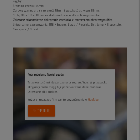
wygląd.
Średnica zacisku 35mm.
Zerowy wznios oraz szerokość 58mm i wysokość uchwytu 38mm.
Śruby M6 x 1.0 x 18mm ze stali nierdzewnej dla solidnego montażu.
Zalecane równomierne dokręcanie zacisków z momentem obrotowym 8Nm
.
Uniwersalne zastosowanie: MTB / Enduro, Zjazd / Freeride, Dirt Jump / Slopestyle,
Skatepark / Street.
Potrzebujemy Twojej zgody
Ta zawartość jest dostarczana przez YouTube. W przypadku
aktywacji treści mogą być przetwarzane dane osobowe i
ustawiane pliki cookies.
Możesz zobaczyc film także bezpośrednio w
YouTube
AKCEPTUJĘ