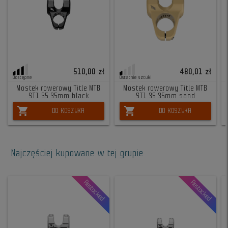
510,00 zł
480,01 zł
Dostępne
Ostatnie sztuki
Mostek rowerowy Title MTB
Mostek rowerowy Title MTB
ST1 35 35mm black
ST1 35 35mm sand
shopping_cart
shopping_cart
DO KOSZYKA
DO KOSZYKA
Najczęściej kupowane w tej grupie
Restocked
Restocked