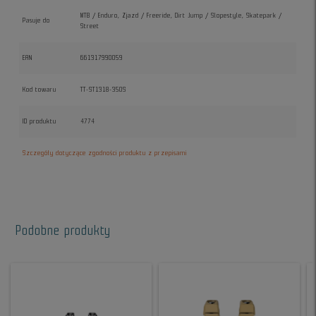
MTB / Enduro, Zjazd / Freeride, Dirt Jump / Slopestyle, Skatepark /
Pasuje do
Street
EAN
661317990059
Kod towaru
TT-ST1318-35OS
ID produktu
4774
Szczegóły dotyczące zgodności produktu z przepisami
Podobne produkty