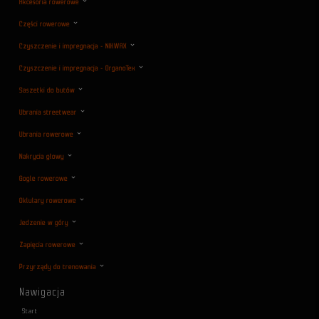
Akcesoria rowerowe
Części rowerowe
Czyszczenie i impregnacja - NIKWAX
Czyszczenie i impregnacja - OrganoTex
Saszetki do butów
Ubrania streetwear
Ubrania rowerowe
Nakrycia głowy
Gogle rowerowe
Oklulary rowerowe
Jedzenie w góry
Zapięcia rowerowe
Przyrządy do trenowania
Nawigacja
Start