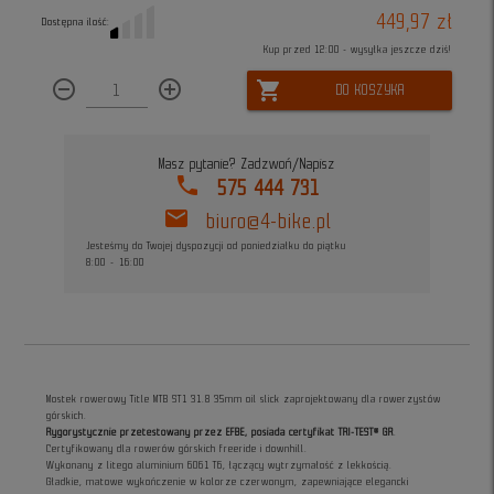
449,97 zł
Dostępna ilość:
Kup przed 12:00 - wysyłka jeszcze dziś!
remove_circle_outline
add_circle_outline
shopping_cart
DO KOSZYKA
Masz pytanie? Zadzwoń/Napisz
phone
575 444 731
mail
biuro@4-bike.pl
Jesteśmy do Twojej dyspozycji od poniedziałku do piątku
8:00 - 16:00
Mostek rowerowy Title MTB ST1 31.8 35mm oil slick zaprojektowany dla rowerzystów
górskich.
Rygorystycznie przetestowany przez EFBE, posiada certyfikat TRI-TEST® GR
.
Certyfikowany dla rowerów górskich freeride i downhill.
Wykonany z litego aluminium 6061 T6, łączący wytrzymałość z lekkością.
Gładkie, matowe wykończenie w kolorze czerwonym, zapewniające elegancki