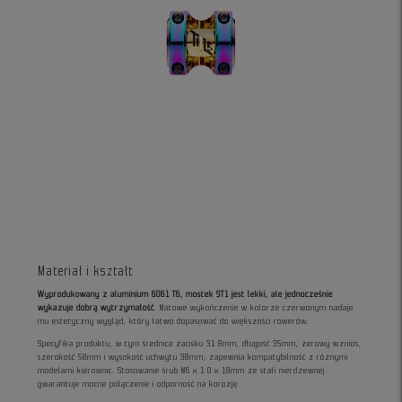
Materiał i kształt
Wyprodukowany z aluminium 6061 T6, mostek ST1 jest lekki, ale jednocześnie
wykazuje dobrą wytrzymałość
. Matowe wykończenie w kolorze czerwonym nadaje
mu estetyczny wygląd, który łatwo dopasować do większości rowerów.
Specyfika produktu, w tym średnica zacisku 31.8mm, długość 35mm, zerowy wznios,
szerokość 58mm i wysokość uchwytu 38mm, zapewnia kompatybilność z różnymi
modelami kierownic. Stosowanie śrub M6 x 1.0 x 18mm ze stali nierdzewnej
gwarantuje mocne połączenie i odporność na korozję.