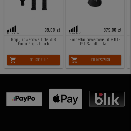
99,00 zł
379,00 zł
Duża ilość
Duża ilość
Gripy rowerowe Title MTB
Siodełko rowerowe Title MTB
Form Grips black
JS1 Saddle black
shopping_cart
shopping_cart
DO KOSZYKA
DO KOSZYKA