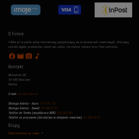
O firmie
4-Bike.pl to polski sklep internetowy specjalizujący się w akcesoriach rowerowych, oferujący
szeroki wybór produktów, takich jak części, narzędzia, odzież oraz folie ochronne.
facebook
movie
photo_camera
music_note
Kontakt
Wiślańska 26
43-430 Skoczów
Polska
E-mail:
biuro@4-bike.pl
Obsługa klienta - biuro:
575 444 731
Obsługa klienta - Dawid:
33 300 33 15
Telefon do Tomka (współpraca B2B):
505 002 401
Telefon na pracownie (doradztwo w oklejaniu rowerów):
33 300 33 97
Grupy
Folie ochronne na rower