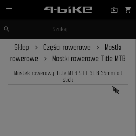
menu
live_tv_
shopping_cart
search
Szukaj
close
Sklep
Części rowerowe
Mostki
rowerowe
Mostki rowerowe Title MTB
Mostek rowerowy Title MTB ST1 31.8 35mm oil
slick