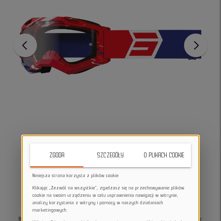
ZGODA
SZCZEGÓŁY
O PLIKACH COOKIE
Niniejsza strona korzysta z plików cookie
Klikając „Zezwól na wszystkie”, zgadzasz się na przechowywanie plików
cookie na swoim urządzeniu w celu usprawnienia nawigacji w witrynie,
analizy korzystania z witryny i pomocy w naszych działaniach
marketingowych.
Gogle rowerowe Shot ASSAULT 2.0 drop patriot glossy
- spełniające normę EN 1938, z