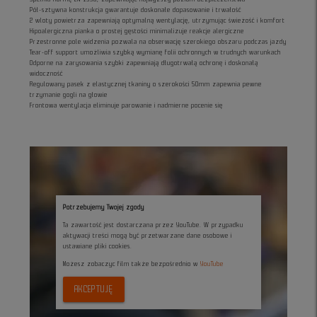
Pół-sztywna konstrukcja gwarantuje doskonałe dopasowanie i trwałość
2 wloty powietrza zapewniają optymalną wentylację, utrzymując świeżość i komfort
Hipoalergiczna pianka o prostej gęstości minimalizuje reakcje alergiczne
Przestronne pole widzenia pozwala na obserwację szerokiego obszaru podczas jazdy
Tear-off support umożliwia szybką wymianę folii ochronnych w trudnych warunkach
Odporne na zarysowania szybki zapewniają długotrwałą ochronę i doskonałą
widoczność
Regulowany pasek z elastycznej tkaniny o szerokości 50mm zapewnia pewne
trzymanie gogli na głowie
Frontowa wentylacja eliminuje parowanie i nadmierne pocenie się
Potrzebujemy Twojej zgody
Ta zawartość jest dostarczana przez YouTube. W przypadku
aktywacji treści mogą być przetwarzane dane osobowe i
ustawiane pliki cookies.
Możesz zobaczyc film także bezpośrednio w
YouTube
AKCEPTUJĘ