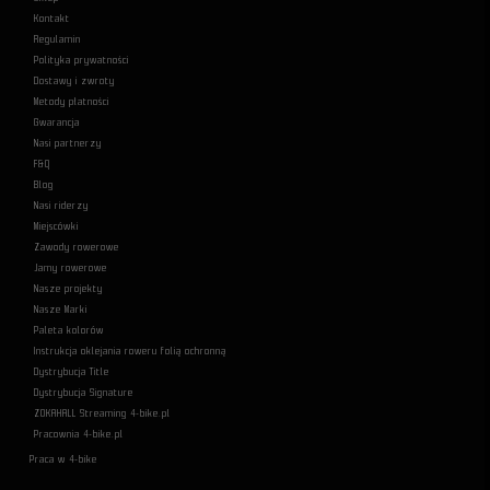
Kontakt
Regulamin
Polityka prywatności
Dostawy i zwroty
Metody płatności
Gwarancja
Nasi partnerzy
F&Q
Blog
Nasi riderzy
Miejscówki
Zawody rowerowe
Jamy rowerowe
Nasze projekty
Nasze Marki
Paleta kolorów
Instrukcja oklejania roweru folią ochronną
Dystrybucja Title
Dystrybucja Signature
ZOKAHALL Streaming 4-bike.pl
Pracownia 4-bike.pl
Praca w 4-bike