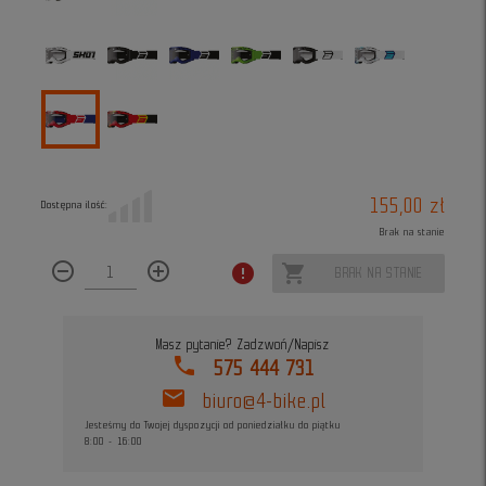
155,00 zł
Dostępna ilość:
Brak na stanie
remove_circle_outline
add_circle_outline
error
shopping_cart
BRAK NA STANIE
Masz pytanie? Zadzwoń/Napisz
phone
575 444 731
mail
biuro@4-bike.pl
Jesteśmy do Twojej dyspozycji od poniedziałku do piątku
8:00 - 16:00