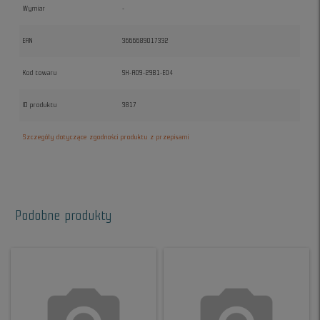
Wymiar
-
EAN
3666689017332
Kod towaru
SH-A09-29B1-E04
ID produktu
3817
Szczegóły dotyczące zgodności produktu z przepisami
Podobne produkty