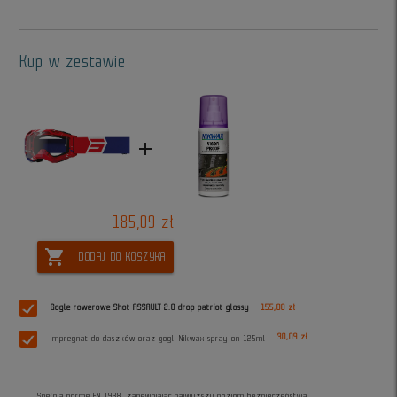
Kup w zestawie
add
185,09 zł
shopping_cart
DODAJ DO KOSZYKA
Gogle rowerowe Shot ASSAULT 2.0 drop patriot glossy
155,00 zł
30,09 zł
Impregnat do daszków oraz gogli Nikwax spray-on 125ml
Spełnia normę EN 1938, zapewniając najwyższy poziom bezpieczeństwa