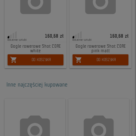
160,68 zł
160,68 zł
Ostatnie sztuki
Ostatnie sztuki
Gogle rowerowe Shot CORE
Gogle rowerowe Shot CORE
white
pink matt
shopping_cart
shopping_cart
DO KOSZYKA
DO KOSZYKA
Inne najczęściej kupowane