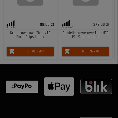
99,00 zł
379,00 zł
Duża ilość
Duża ilość
Gripy rowerowe Title MTB
Siodełko rowerowe Title MTB
Form Grips black
JS1 Saddle black
shopping_cart
shopping_cart
DO KOSZYKA
DO KOSZYKA