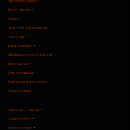
Folie ochronne ozdobne
Błotniki rowerowe
Rowery
Plecaki | Nerki | Torby rowerowe
Kaski na rower
Jeździj z dzieckiem
Ochraniacze na rower MTB Enduro DH
Bidony rowerowe
Oświetlenie rowerowe
Środki do czyszczenia rowerów
Przekąski na rower
Gripy (Chwyty) rowerowe
Dzwonki rowerowe
Akcesoria rowerowe