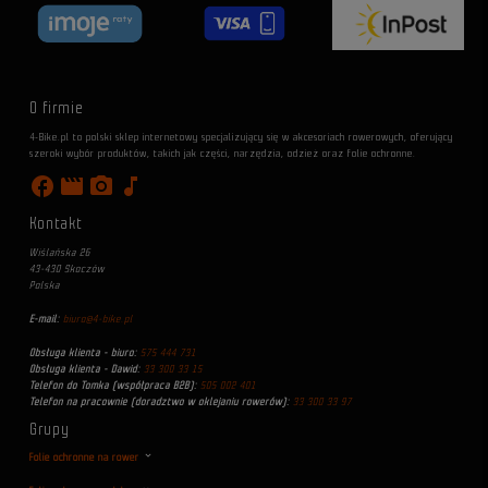
O firmie
4-Bike.pl to polski sklep internetowy specjalizujący się w akcesoriach rowerowych, oferujący
szeroki wybór produktów, takich jak części, narzędzia, odzież oraz folie ochronne.
facebook
movie
photo_camera
music_note
Kontakt
Wiślańska 26
43-430 Skoczów
Polska
E-mail:
biuro@4-bike.pl
Obsługa klienta - biuro:
575 444 731
Obsługa klienta - Dawid:
33 300 33 15
Telefon do Tomka (współpraca B2B):
505 002 401
Telefon na pracownie (doradztwo w oklejaniu rowerów):
33 300 33 97
Grupy
Folie ochronne na rower