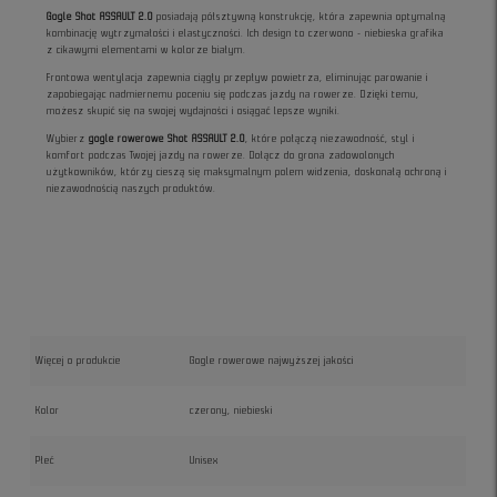
Gogle Shot ASSAULT 2.0
posiadają półsztywną konstrukcję, która zapewnia optymalną
kombinację wytrzymałości i elastyczności. Ich design to czerwono - niebieska grafika
z cikawymi elementami w kolorze białym.
Frontowa wentylacja zapewnia ciągły przepływ powietrza, eliminując parowanie i
zapobiegając nadmiernemu poceniu się podczas jazdy na rowerze. Dzięki temu,
możesz skupić się na swojej wydajności i osiągać lepsze wyniki.
Wybierz
gogle rowerowe Shot ASSAULT 2.0
, które połączą niezawodność, styl i
komfort podczas Twojej jazdy na rowerze. Dołącz do grona zadowolonych
użytkowników, którzy cieszą się maksymalnym polem widzenia, doskonałą ochroną i
niezawodnością naszych produktów.
Więcej o produkcie
Gogle rowerowe najwyższej jakości
Kolor
czerony, niebieski
Płeć
Unisex