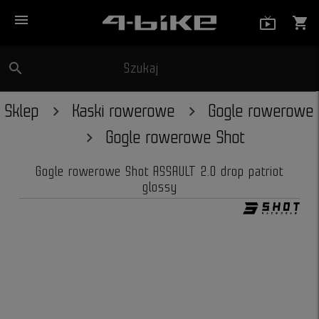
menu
live_tv_
shopping_cart
search
Szukaj
close
Sklep
Kaski rowerowe
Gogle rowerowe
Gogle rowerowe Shot
Gogle rowerowe Shot ASSAULT 2.0 drop patriot
glossy