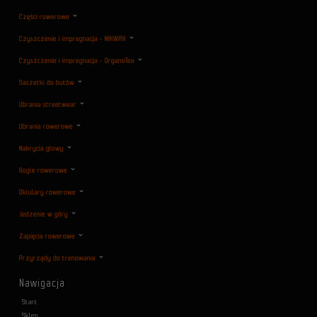
Części rowerowe
Czyszczenie i impregnacja - NIKWAX
Czyszczenie i impregnacja - OrganoTex
Saszetki do butów
Ubrania streetwear
Ubrania rowerowe
Nakrycia głowy
Gogle rowerowe
Oklulary rowerowe
Jedzenie w góry
Zapięcia rowerowe
Przyrządy do trenowania
Nawigacja
Start
Sklep