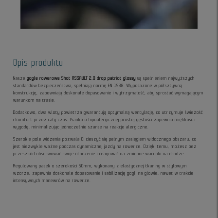
Opis produktu
Nasze
gogle rowerowe Shot ASSAULT 2.0 drop patriot glossy
są spełnieniem najwyższych
standardów bezpieczeństwa, spełniają normę EN 1938. Wyposażone w półsztywną
konstrukcję, zapewniają doskonałe dopasowanie i wytrzymałość, aby sprostać wymagającym
warunkom na trasie.
Dodatkowo, dwa wloty powietrza gwarantują optymalną wentylację, co utrzymuje świeżość
i komfort przez cały czas. Pianka o hipoalergicznej prostej gęstości zapewnia miękkość i
wygodę, minimalizując jednocześnie szanse na reakcje alergiczne.
Szerokie pole widzenia pozwala Ci cieszyć się pełnym zasięgiem widocznego obszaru, co
jest niezwykle ważne podczas dynamicznej jazdy na rowerze. Dzięki temu, możesz bez
przeszkód obserwować swoje otoczenie i reagować na zmienne warunki na drodze.
Regulowany pasek o szerokości 50mm, wykonany z elastycznej tkaniny w stylowym
wzorze, zapewnia doskonałe dopasowanie i sabilizację gogli na głowie, nawet w trakcie
intensywnych manewrów na rowerze.