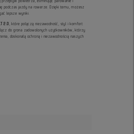
 przepływ powietrza, eliminując parowanie i
ię podczas jazdy na rowerze. Dzięki temu, możesz
ągać lepsze wyniki.
LT 2.0
, które połączą niezawodność, styl i komfort
ołącz do grona zadowolonych użytkowników, którzy
nia, doskonałą ochroną i niezawodnością naszych