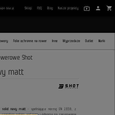
live_tv_24
person
shopping_cart
Sklep
F&Q
Blog
Nasze projekty
ro@4-bike.pl
close
owery
Folie ochronne na rower
Inne
Wyprzedaże
Outlet
Marki
owerowe Shot
vy matt
 solid navy matt
- spełniające normę EN 1938, z
ą, szerokim polem widzenia i odporną na zarysowania