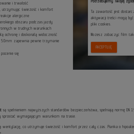
Potrzebujemy Twojej zgod
owanie i trwałość
, utrzymując świeżość i komfort
Ta zawartość jest dostar
 reakcje alergiczne
aktywacji treści mogą by
zerokiego obszaru podczas jazdy
pliki cookies.
chronnych w trudnych warunkach
łą ochronę i doskonałą widoczność
Możesz zobaczyc film ta
ści 50mm zapewnia pewne trzymanie
AKCEPTUJĘ
 pocenie się
t
są spełnieniem najwyższych standardów bezpieczeństwa, spełniają normę EN 
by sprostać wymagającym warunkom na trasie.
entylację, co utrzymuje świeżość i komfort przez cały czas. Pianka o hipoaler
e.