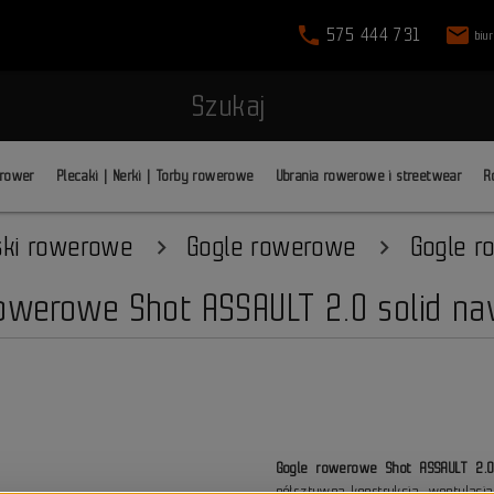
phone
mail
575 444 731
biu
Szukaj
 rower
Plecaki | Nerki | Torby rowerowe
Ubrania rowerowe i streetwear
R
ski rowerowe
Gogle rowerowe
Gogle r
rowerowe Shot ASSAULT 2.0 solid na
Gogle rowerowe Shot ASSAULT 2.0
półsztywną konstrukcją, wentylacj