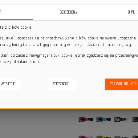
soczewką. Odkryj niezawodność i s
A
SZCZEGÓŁY
O PLI
star_border
star_border
star_border
star_border
star_border
sta z plików cookie
wszystkie”, zgadzasz się na przechowywanie plików cookie na swoim urządzeniu 
Darmowa dostawa przy z
local_shipping
 analizy korzystania z witryny i pomocy w naszych działaniach marketingowych.
Dotyczy wysyłki na terenie P
keyboard_return
14 dni na odstąpienie od
stkie”, odrzucasz niewymagane pliki cookie, jednak zgadzasz się na przechowyw
łowego działania strony.
credit_score
Wygodne płatności
 WSZYSTKIE
SPERSONALIZUJ
ZEZWÓL NA WSZY
Alternatywne produkty