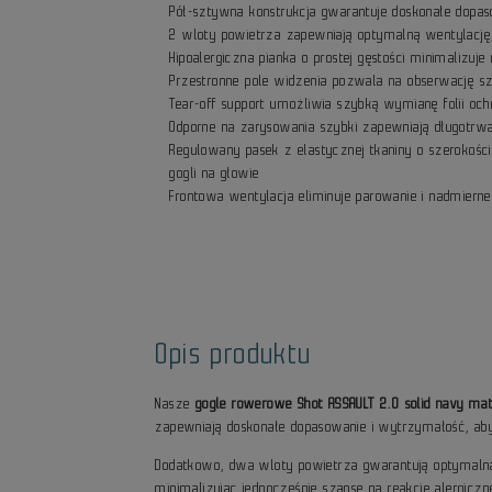
Pół-sztywna konstrukcja gwarantuje doskonałe dopas
2 wloty powietrza zapewniają optymalną wentylację
Hipoalergiczna pianka o prostej gęstości minimalizuje
Przestronne pole widzenia pozwala na obserwację s
Tear-off support umożliwia szybką wymianę folii o
Odporne na zarysowania szybki zapewniają długotrwa
Regulowany pasek z elastycznej tkaniny o szeroko
gogli na głowie
Frontowa wentylacja eliminuje parowanie i nadmierne
Opis produktu
Nasze
gogle rowerowe Shot ASSAULT 2.0 solid navy mat
zapewniają doskonałe dopasowanie i wytrzymałość, a
Dodatkowo, dwa wloty powietrza gwarantują optymalną w
minimalizując jednocześnie szanse na reakcje alergiczn