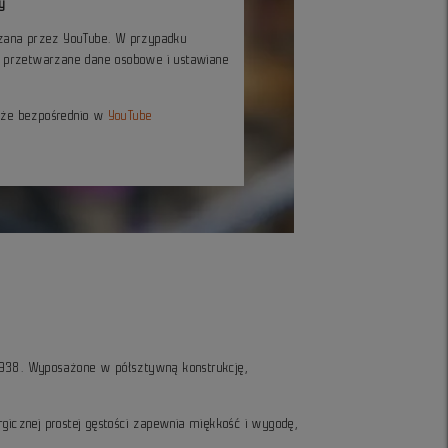
y
czana przez YouTube. W przypadku
ć przetwarzane dane osobowe i ustawiane
kże bezpośrednio w
YouTube
1938. Wyposażone w półsztywną konstrukcję,
gicznej prostej gęstości zapewnia miękkość i wygodę,