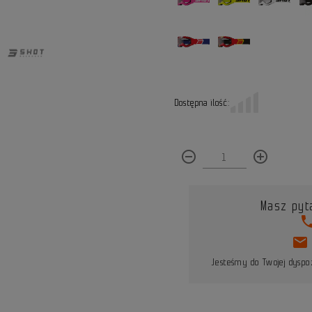
Dostępna ilość:
remove_circle_outline
add_circle_outline
Masz pyt
pho
mail
Jesteśmy do Twojej dyspoz