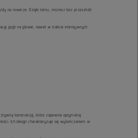
jazdy na rowerze. Dzięki temu, możesz bez przeszkód
cję gogli na głowie, nawet w trakcie intensywnych
sztywną konstrukcję, która zapewnia optymalną
ności. Ich design charakteryzuje się wykończeniem w