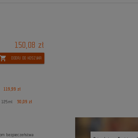
150,08 zł
shopping_cart
DODAJ DO KOSZYKA
119,99 zł
n 125ml
30,09 zł
iom bezpieczeństwa