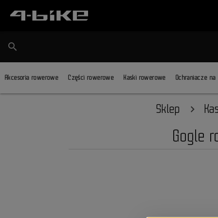
search
Akcesoria rowerowe
Części rowerowe
Kaski rowerowe
Ochraniacze na
Sklep
Ka
Gogle 