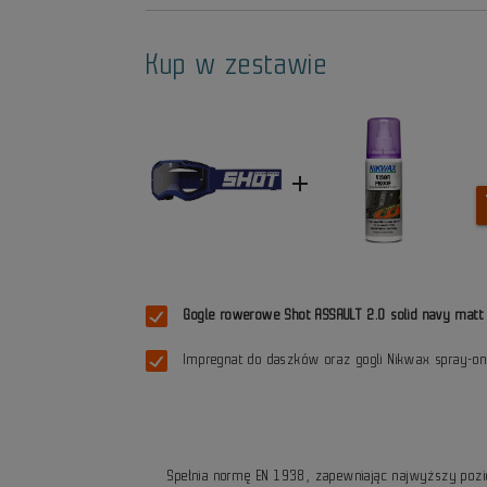
Kup w zestawie
add
Gogle rowerowe Shot ASSAULT 2.0 solid navy matt
Impregnat do daszków oraz gogli Nikwax spray-o
Spełnia normę EN 1938, zapewniając najwyższy poz