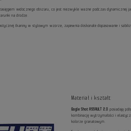
m zasięgiem widocznego obszaru, co jest niezwykle ważne podczas dynamicznej 
arunki na drodze.
tycznej tkaniny w stylowym wzorze, zapewnia doskonałe dopasowanie i sabiliza
Materiał i kształt
Gogle Shot ASSAULT 2.0
posiadają pół
kombinację wytrzymałości i elastycz
kolorze granatowym.