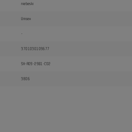
niebeski
Unisex
-
3701030109677
SH-A09-29B1-C02
3806
i