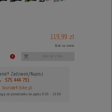
119,99 zł
Brak na stanie
error
shopping_cart
BRAK NA STANIE
anie? Zadzwoń/Napisz
ne
575 444 731
biuro@4-bike.pl
ycji od poniedziałku do piątku 8:00 - 16:00