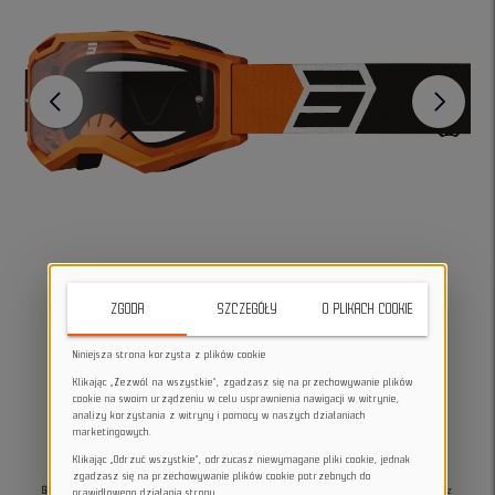
ZGODA
SZCZEGÓŁY
O PLIKACH COOKIE
Niniejsza strona korzysta z plików cookie
Klikając „Zezwól na wszystkie”, zgadzasz się na przechowywanie plików
cookie na swoim urządzeniu w celu usprawnienia nawigacji w witrynie,
analizy korzystania z witryny i pomocy w naszych działaniach
marketingowych.
Klikając „Odrzuć wszystkie”, odrzucasz niewymagane pliki cookie, jednak
zgadzasz się na przechowywanie plików cookie potrzebnych do
Gogle rowerowe Shot ASSULT 2.0 solar neon orange
- spełniające normę EN 1938, z
prawidłowego działania strony.