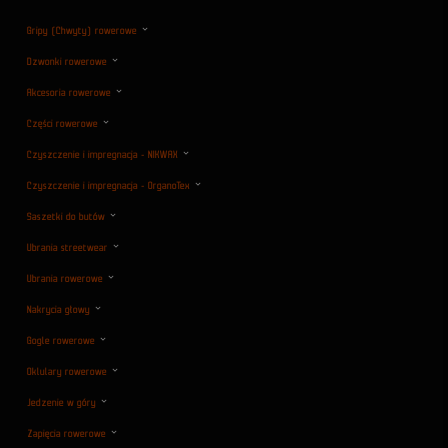
Gripy (Chwyty) rowerowe
Dzwonki rowerowe
Akcesoria rowerowe
Części rowerowe
Czyszczenie i impregnacja - NIKWAX
Czyszczenie i impregnacja - OrganoTex
Saszetki do butów
Ubrania streetwear
Ubrania rowerowe
Nakrycia głowy
Gogle rowerowe
Oklulary rowerowe
Jedzenie w góry
Zapięcia rowerowe