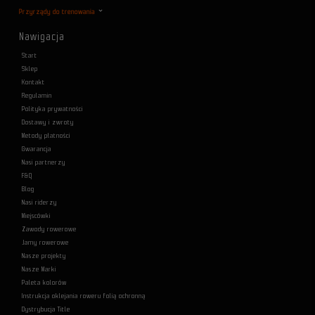
Przyrządy do trenowania
Nawigacja
Start
Sklep
Kontakt
Regulamin
Polityka prywatności
Dostawy i zwroty
Metody płatności
Gwarancja
Nasi partnerzy
F&Q
Blog
Nasi riderzy
Miejscówki
Zawody rowerowe
Jamy rowerowe
Nasze projekty
Nasze Marki
Paleta kolorów
Instrukcja oklejania roweru folią ochronną
Dystrybucja Title