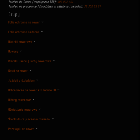
Telefon do Tomka (współpraca B2B):
505 002 401
Telefon na pracownie (doradztwo w oklejaniu rowerów):
33 300 33 97
Grupy
Folie ochronne na rower
Folie ochronne ozdobne
Błotniki rowerowe
Rowery
Plecaki | Nerki | Torby rowerowe
Kaski na rower
Jeździj z dzieckiem
Ochraniacze na rower MTB Enduro DH
Bidony rowerowe
Oświetlenie rowerowe
Środki do czyszczenia rowerów
Przekąski na rower