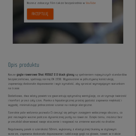
Możesz zobaczyc film także bezpośrednio w
YouTube
AKCEPTUJĘ
Opis produktu
Nasze
gogle rowerowe Shot ASSULT 2.0 black glossy
są spełnieniem najwyższych standardów
bezpieczeństwa, spełniają normę EN 1938. Wyposażone w półsztywną konstrukcję,
zapewniają doskonałe dopasowanie i wytrzymałość, aby sprostać wymagającym warunkom
na trasie.
Dodatkowo, dwa wloty powietrza gwarantują optymalną wentylację, co utrzymuje świeżość
i komfort przez cały czas. Pianka o hipoalergicznej prostej gęstości zapewnia miękkość i
wygodę, minimalizując jednocześnie szanse na reakcje alergiczne.
Szerokie pole widzenia pozwala Ci cieszyć się pełnym zasięgiem widocznego obszaru, co
jest niezwykle ważne podczas dynamicznej jazdy na rowerze. Dzięki temu, możesz bez
przeszkód obserwować swoje otoczenie i reagować na zmienne warunki na drodze.
Regulowany pasek o szerokości 50mm, wykonany z elastycznej tkaniny w stylowym
wzorze, zapewnia doskonałe dopasowanie i sabilizację gogli na głowie, nawet w trakcie