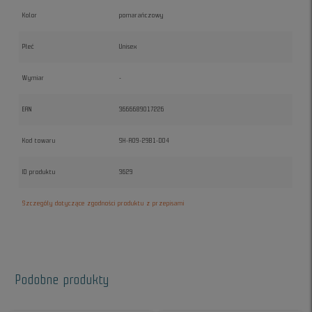
Kolor
pomarańczowy
Płeć
Unisex
Wymiar
-
EAN
3666689017226
Kod towaru
SH-A09-29B1-D04
ID produktu
3629
Szczegóły dotyczące zgodności produktu z przepisami
Podobne produkty