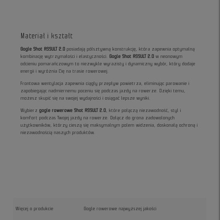
Materiał i kształt
Gogle Shot ASSULT 2.0
posiadają półsztywną konstrukcję, która zapewnia optymalną
kombinację wytrzymałości i elastyczności.
Gogle Shot ASSULT 2.0
w neonowym
odcieniu pomarańczowym to niezwykle wyrazisty i dynamiczny wybór, który dodaje
energii i wyróżnia Cię na trasie rowerowej.
Frontowa wentylacja zapewnia ciągły przepływ powietrza, eliminując parowanie i
zapobiegając nadmiernemu poceniu się podczas jazdy na rowerze. Dzięki temu,
możesz skupić się na swojej wydajności i osiągać lepsze wyniki.
Wybierz
gogle rowerowe Shot ASSULT 2.0
, które połączą niezawodność, styl i
komfort podczas Twojej jazdy na rowerze. Dołącz do grona zadowolonych
użytkowników, którzy cieszą się maksymalnym polem widzenia, doskonałą ochroną i
niezawodnością naszych produktów.
Więcej o produkcie
Gogle rowerowe najwyższej jakości