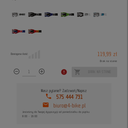
119,99 zł
Dostępna ilość:
Brak na stanie
remove_circle_outline
add_circle_outline
error
shopping_cart
BRAK NA STANIE
Masz pytanie? Zadzwoń/Napisz
phone
575 444 731
mail
biuro@4-bike.pl
Jesteśmy do Twojej dyspozycji od poniedziałku do piątku
8:00 - 16:00