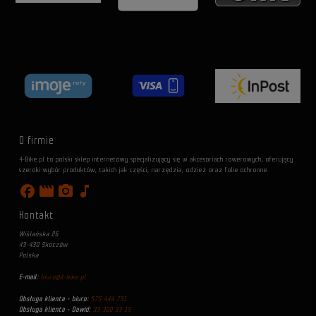
O firmie
4-Bike.pl to polski sklep internetowy specjalizujący się w akcesoriach rowerowych, oferujący
szeroki wybór produktów, takich jak części, narzędzia, odzież oraz folie ochronne.
facebook
movie
photo_camera
music_note
Kontakt
Wiślańska 26
43-430 Skoczów
Polska
E-mail:
biuro@4-bike.pl
Obsługa klienta - biuro:
575 444 731
Obsługa klienta - Dawid:
33 300 33 15