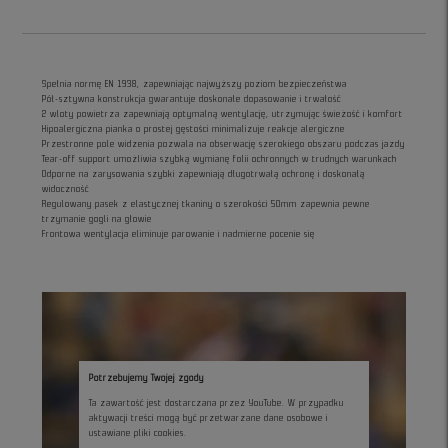
Spełnia normę EN 1938, zapewniając najwyższy poziom bezpieczeństwa
Pół-sztywna konstrukcja gwarantuje doskonałe dopasowanie i trwałość
2 wloty powietrza zapewniają optymalną wentylację, utrzymując świeżość i komfort
Hipoalergiczna pianka o prostej gęstości minimalizuje reakcje alergiczne
Przestronne pole widzenia pozwala na obserwację szerokiego obszaru podczas jazdy
Tear-off support umożliwia szybką wymianę folii ochronnych w trudnych warunkach
Odporne na zarysowania szybki zapewniają długotrwałą ochronę i doskonałą
widoczność
Regulowany pasek z elastycznej tkaniny o szerokości 50mm zapewnia pewne
trzymanie gogli na głowie
Frontowa wentylacja eliminuje parowanie i nadmierne pocenie się
Potrzebujemy Twojej zgody
Ta zawartość jest dostarczana przez YouTube. W przypadku
aktywacji treści mogą być przetwarzane dane osobowe i
ustawiane pliki cookies.