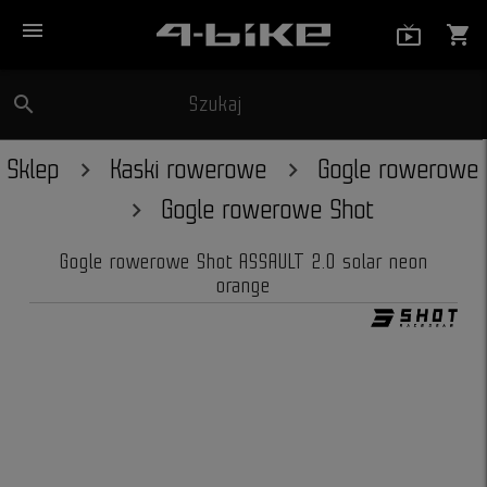
menu
live_tv_
shopping_cart
search
Szukaj
close
Sklep
Kaski rowerowe
Gogle rowerowe
Gogle rowerowe Shot
Gogle rowerowe Shot ASSAULT 2.0 solar neon
orange