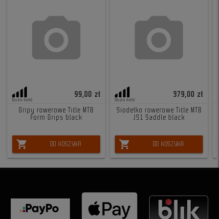
99,00 zł
379,00 zł
Duża ilość
Duża ilość
Gripy rowerowe Title MTB
Siodełko rowerowe Title MTB
Form Grips black
JS1 Saddle black
shopping_cart
shopping_cart
DO KOSZYKA
DO KOSZYKA