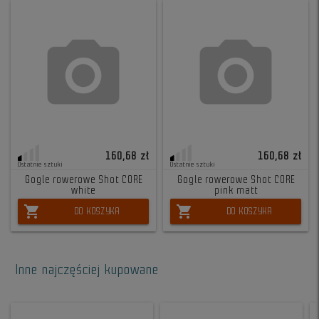
160,68 zł
160,68 zł
Ostatnie sztuki
Ostatnie sztuki
Gogle rowerowe Shot CORE
Gogle rowerowe Shot CORE
white
pink matt
shopping_cart
shopping_cart
DO KOSZYKA
DO KOSZYKA
Inne najczęściej kupowane