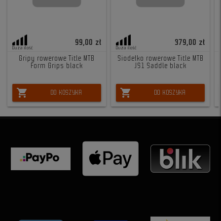
99,00 zł
379,00 zł
Duża ilość
Duża ilość
Gripy rowerowe Title MTB
Siodełko rowerowe Title MTB
Form Grips black
JS1 Saddle black
shopping_cart
shopping_cart
DO KOSZYKA
DO KOSZYKA