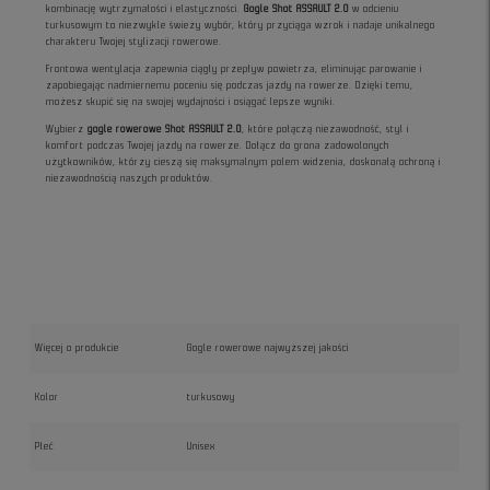
kombinację wytrzymałości i elastyczności.
Gogle Shot ASSAULT 2.0
w odcieniu
turkusowym to niezwykle świeży wybór, który przyciąga wzrok i nadaje unikalnego
charakteru Twojej stylizacji rowerowe.
Frontowa wentylacja zapewnia ciągły przepływ powietrza, eliminując parowanie i
zapobiegając nadmiernemu poceniu się podczas jazdy na rowerze. Dzięki temu,
możesz skupić się na swojej wydajności i osiągać lepsze wyniki.
Wybierz
gogle rowerowe Shot ASSAULT 2.0
, które połączą niezawodność, styl i
komfort podczas Twojej jazdy na rowerze. Dołącz do grona zadowolonych
użytkowników, którzy cieszą się maksymalnym polem widzenia, doskonałą ochroną i
niezawodnością naszych produktów.
Więcej o produkcie
Gogle rowerowe najwyższej jakości
Kolor
turkusowy
Płeć
Unisex