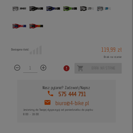
119,99 zł
Dostępna ilość:
Brak na stanie
remove_circle_outline
add_circle_outline
error
shopping_cart
BRAK NA STANIE
Masz pytanie? Zadzwoń/Napisz
phone
575 444 731
mail
biuro@4-bike.pl
Jesteśmy do Twojej dyspozycji od poniedziałku do piątku
8:00 - 16:00