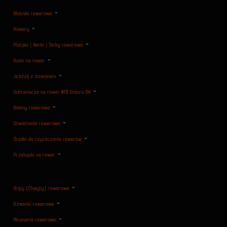
Błotniki rowerowe
Rowery
Plecaki | Nerki | Torby rowerowe
Kaski na rower
Jeździj z dzieckiem
Ochraniacze na rower MTB Enduro DH
Bidony rowerowe
Oświetlenie rowerowe
Środki do czyszczenia rowerów
Przekąski na rower
Gripy (Chwyty) rowerowe
Dzwonki rowerowe
Akcesoria rowerowe