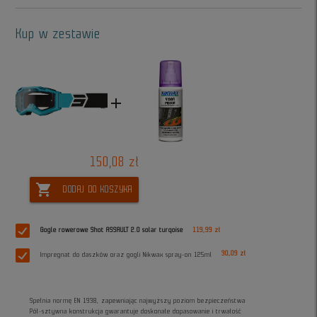
Kup w zestawie
add
150,08 zł
shopping_cart
DODAJ DO KOSZYKA
Gogle rowerowe Shot ASSAULT 2.0 solar turqoise
119,99 zł
30,09 zł
Impregnat do daszków oraz gogli Nikwax spray-on 125ml
Spełnia normę EN 1938, zapewniając najwyższy poziom bezpieczeństwa
Pół-sztywna konstrukcja gwarantuje doskonałe dopasowanie i trwałość