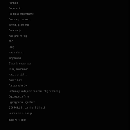
Kontakt
Regulamin
Polityka prywatności
Dostawy i zwroty
Metody płatności
Gwarancja
Nasi partnerzy
F&Q
Blog
Nasi riderzy
Miejscówki
Zawody rowerowe
Jamy rowerowe
Nasze projekty
Nasze Marki
Paleta kolorów
Instrukcja oklejania roweru folią ochronną
Dystrybucja Title
Dystrybucja Signature
ZOKAHALL Streaming 4-bike.pl
Pracownia 4-bike.pl
Praca w 4-bike