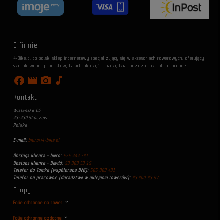
O firmie
4-Bike.pl to polski sklep internetowy specjalizujący się w akcesoriach rowerowych, oferujący
szeroki wybór produktów, takich jak części, narzędzia, odzież oraz folie ochronne.
facebook
movie
photo_camera
music_note
Kontakt
Wiślańska 26
43-430 Skoczów
Polska
E-mail:
biuro@4-bike.pl
Obsługa klienta - biuro:
575 444 731
Obsługa klienta - Dawid:
33 300 33 15
Telefon do Tomka (współpraca B2B):
505 002 401
Telefon na pracownie (doradztwo w oklejaniu rowerów):
33 300 33 97
Grupy
Folie ochronne na rower
Folie ochronne ozdobne