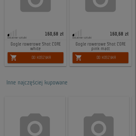
160,68 zł
160,68 zł
Ostatnie sztuki
Ostatnie sztuki
Gogle rowerowe Shot CORE
Gogle rowerowe Shot CORE
white
pink matt
shopping_cart
shopping_cart
DO KOSZYKA
DO KOSZYKA
Inne najczęściej kupowane