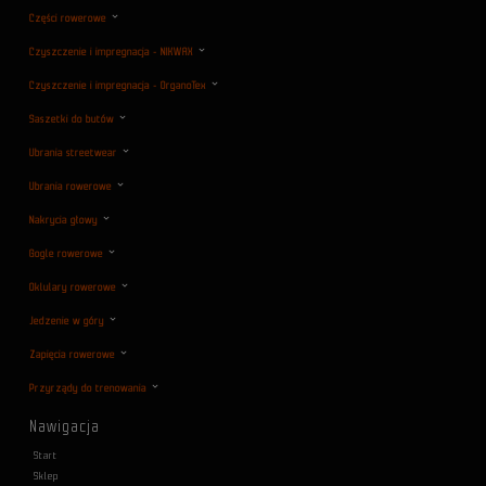
Części rowerowe
Czyszczenie i impregnacja - NIKWAX
Czyszczenie i impregnacja - OrganoTex
Saszetki do butów
Ubrania streetwear
Ubrania rowerowe
Nakrycia głowy
Gogle rowerowe
Oklulary rowerowe
Jedzenie w góry
Zapięcia rowerowe
Przyrządy do trenowania
Nawigacja
Start
Sklep