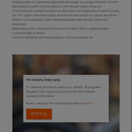
2 wloty powietrza zapewniają optymalną wentylację, utrzymując świeżość i komfort
Hipoalergiczna pianka o prostej gęstości minimalizuje reakcje alergiczne
Przestronne pole widzenia pozwala na obserwację szerokiego obszaru podczas jazdy
Tear-off support umożliwia szybką wymianę folii ochronnych w trudnych warunkach
Odporne na zarysowania szybki zapewniają długotrwałą ochronę i doskonałą
widoczność
Regulowany pasek z elastycznej tkaniny o szerokości 50mm zapewnia pewne
trzymanie gogli na głowie
Frontowa wentylacja eliminuje parowanie i nadmierne pocenie się
Potrzebujemy Twojej zgody
Ta zawartość jest dostarczana przez YouTube. W przypadku
aktywacji treści mogą być przetwarzane dane osobowe i
ustawiane pliki cookies.
Możesz zobaczyc film także bezpośrednio w
YouTube
AKCEPTUJĘ