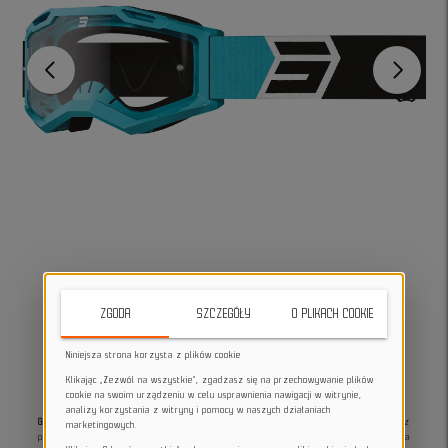
ZGODA
SZCZEGÓŁY
O PLIKACH COOKIE
Niniejsza strona korzysta z plików cookie
Klikając „Zezwól na wszystkie”, zgadzasz się na przechowywanie plików
cookie na swoim urządzeniu w celu usprawnienia nawigacji w witrynie,
analizy korzystania z witryny i pomocy w naszych działaniach
Gogle rowerowe Shot ASSAULT 2.0 solar turqoise
- spełniające normę EN 1938, z
marketingowych.
półsztywną konstrukcją, wentylacją, szerokim polem widzenia i odporną na