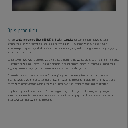
Opis produktu
Nasze
gogle rowerowe Shot ASSAULT 2.0 solar turqoise
są spełnieniem najwyższych
standardów bezpieczeństwa, spełniają normę EN 1938. Wyposażone w półsztywną
konstrukcję, zapewniają doskonałe dopasowanie i wytrzymałość, aby sprostać wymagającym
warunkom na trasie.
Dodatkowo, dwa wloty powietrza gwarantują optymalną wentylację, co utrzymuje świeżość
i komfort przez cały czas. Pianka o hipoalergicznej prostej gęstości zapewnia miękkość i
wygodę, minimalizując jednocześnie szanse na reakcje alergiczne.
Szerokie pole widzenia pozwala Ci cieszyć się pełnym zasięgiem widocznego obszaru, co
jest niezwykle ważne podczas dynamicznej jazdy na rowerze. Dzięki temu, możesz bez
przeszkód obserwować swoje otoczenie i reagować na zmienne warunki na drodze.
Regulowany pasek o szerokości 50mm, wykonany z elastycznej tkaniny w stylowym
wzorze, zapewnia doskonałe dopasowanie i sabilizację gogli na głowie, nawet w trakcie
intensywnych manewrów na rowerze.