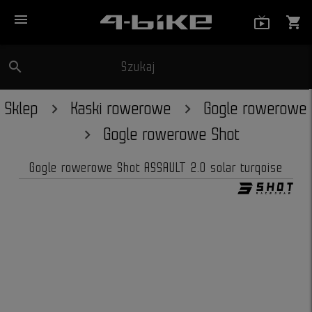
menu
live_tv_
shopping_cart
search
Szukaj
close
Sklep
Kaski rowerowe
Gogle rowerowe
Gogle rowerowe Shot
Gogle rowerowe Shot ASSAULT 2.0 solar turqoise