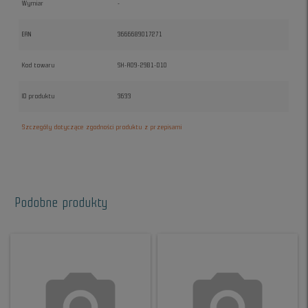
Wymiar
-
EAN
3666689017271
Kod towaru
SH-A09-29B1-D10
ID produktu
3633
Szczegóły dotyczące zgodności produktu z przepisami
Podobne produkty