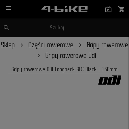
menu
live_tv_
shopping_cart
search
Szukaj
close
Sklep
Części rowerowe
Gripy rowerowe
Gripy rowerowe Odi
Gripy rowerowe ODI Longneck SLX Black | 160mm