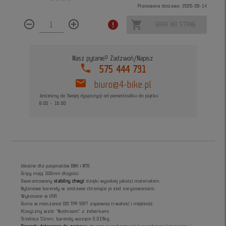
Planowana dostawa: 2026-08-14
remove_circle_outline
add_circle_outline
error
shopping_cart
BRAK NA STANIE
Masz pytanie? Zadzwoń/Napisz
phone
575 444 731
mail
biuro@4-bike.pl
Jesteśmy do Twojej dyspozycji od poniedziałku do piątku
8:00 - 16:00
Idealne dla pasjonatów BMX i MTB.
Gripy mają 160mm długości.
Gwarantowany
stabilny chwyt
dzięki wysokiej jakości materiałom.
Nylonowe barendy w zestawie chroniące przed zarysowaniami.
Wykonane w USA.
Guma w mieszance
ODI TPR SOFT zapewnia trwałość i miękkość.
Klasyczny wzór "Mushroom" z żeberkami.
Średnica 31mm; barendy ważące 0.019kg.