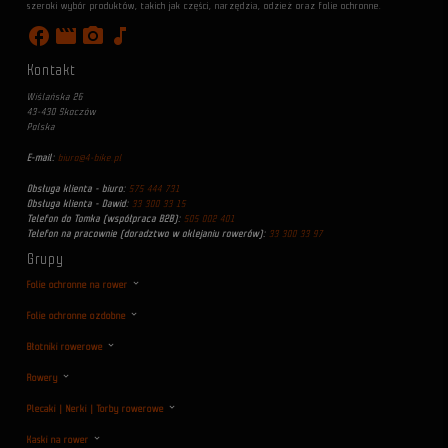
szeroki wybór produktów, takich jak części, narzędzia, odzież oraz folie ochronne.
facebook
movie
photo_camera
music_note
Kontakt
Wiślańska 26
43-430 Skoczów
Polska
E-mail:
biuro@4-bike.pl
Obsługa klienta - biuro:
575 444 731
Obsługa klienta - Dawid:
33 300 33 15
Telefon do Tomka (współpraca B2B):
505 002 401
Telefon na pracownie (doradztwo w oklejaniu rowerów):
33 300 33 97
Grupy
Folie ochronne na rower
Folie ochronne ozdobne
Błotniki rowerowe
Rowery
Plecaki | Nerki | Torby rowerowe
Kaski na rower