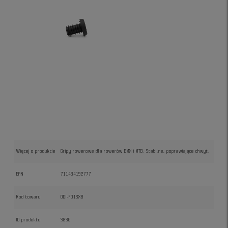
Więcej o produkcie
Gripy rowerowe dla rowerów BMX i MTB. Stabilne, poprawiające chwyt.
EAN
711484192777
Kod towaru
ODI-F01SXB
ID produktu
3836