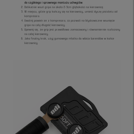
do szybkiego i sprawnego montażu uchwytów
.
Delikatnie wsuń gripa na około 2-3cm głębokości na kierownicę.
W miejscu, gdzie grip kończy się na kierownicy, umieść dyszę pistoletu od
kompresora.
Uwolnij powietrze z kompresora, co pozwoli na błyskawiczne wsunięcie
gripa na całą długość kierownicy.
Upewnij się, że grip jest prawidłowo zamocowany i równomiernie rozłożony
na całej kierownicy.
Jako finalny krok, użyj gumowego młotka do wbicia barendów w końce
kierownicy.