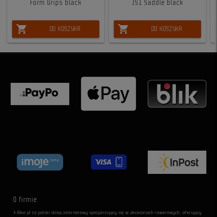
Form Grips black
JS1 Saddle black
shopping_cart
shopping_cart
DO KOSZYKA
DO KOSZYKA
O firmie
4-Bike.pl to polski sklep internetowy specjalizujący się w akcesoriach rowerowych, oferujący