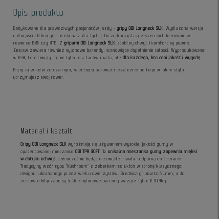
Opis produktu
Dedykowane dla prawdziwych pasjonatów jazdy -
gripy ODI Longneck SLX
. Wydłużona wersja
o długości 160mm jest doskonała dla tych, którzy korzystają z szerokich kierownic w
rowerze BMX czy MTB. Z
gripami ODI Longneck SLX
, stabilny chwyt i komfort są pewne.
Zestaw zawiera również nylonowe barendy, stanowiące dopełnienie całości. Wyprodukowane
w USA, te uchwyty są nie tylko dla fanów marki, ale
dla każdego, kto ceni jakość i wygodę
.
Gripy są w kolorze czarnym, więc będą pasować niezależnie od tego w jakim stylu
utrzymujesz swoj rower.
Materiał i kształt
Gripy ODI Longneck SLX
wyróżniają się używaniem wysokiej jakości gumy w
opatentowanej mieszance
ODI TPR SOFT
. Ta
unikalna mieszanka gumy zapewnia miękki
w dotyku uchwyt
, jednocześnie będąc niezwykle trwała i odporną na ścieranie.
Tradycyjny wzór typu "Mushroom" z żeberkami to ukłon w stronę klasycznego
designu, ukochanego przez wielu rowerzystów. Średnica gripów to 31mm, a do
zestawu dołączane są lekkie nylonowe barendy ważące tylko 0.019kg.