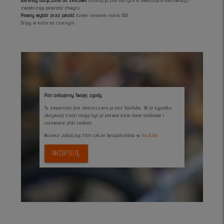
Barendy dołączone do zestawu
chronią przed ostrymi krawędziami kierownicy i
zwiększają pewność chwytu.
Pewny wybór oraz jakość
dzięki renomie marki ODI.
Gripy w kolorze czarnym.
Potrzebujemy Twojej zgody
Ta zawartość jest dostarczana przez YouTube. W przypadku
aktywacji treści mogą być przetwarzane dane osobowe i
ustawiane pliki cookies.
Możesz zobaczyc film także bezpośrednio w
YouTube
AKCEPTUJĘ