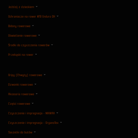
Jeździj z dzieckiem
Ochraniacze na rower MTB Enduro DH
Bidony rowerowe
Oświetlenie rowerowe
Środki do czyszczenia rowerów
Przekąski na rower
Gripy (Chwyty) rowerowe
Dzwonki rowerowe
Akcesoria rowerowe
Części rowerowe
Czyszczenie i impregnacja - NIKWAX
Czyszczenie i impregnacja - OrganoTex
Saszetki do butów