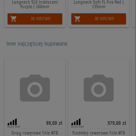
Longneck SLX Iridescent
Longneck Soft FL Fire Red |
Purple | 160mm
135mm
shopping_cart
shopping_cart
DO KOSZYKA
DO KOSZYKA
Inne najczęściej kupowane
99,00 zł
379,00 zł
Duża ilość
Duża ilość
Gripy rowerowe Title MTB
Siodełko rowerowe Title MTB