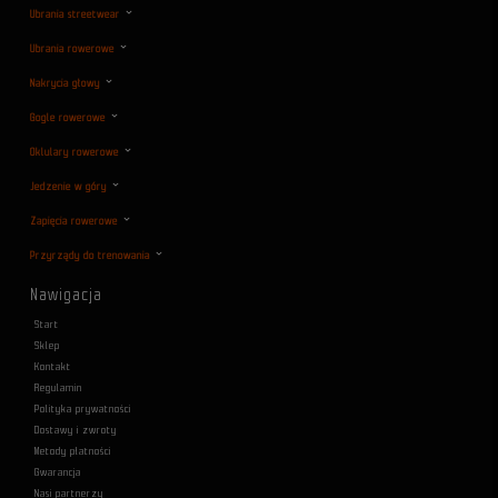
Ubrania streetwear
Ubrania rowerowe
Nakrycia głowy
Gogle rowerowe
Oklulary rowerowe
Jedzenie w góry
Zapięcia rowerowe
Przyrządy do trenowania
Nawigacja
Start
Sklep
Kontakt
Regulamin
Polityka prywatności
Dostawy i zwroty
Metody płatności
Gwarancja
Nasi partnerzy