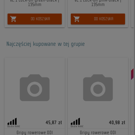
v2.1 Lock-On green-black |
v2.1 Lock-On pink-black |
135mm
135mm
shopping_cart
shopping_cart
DO KOSZYKA
DO KOSZYKA
Najczęściej kupowane w tej grupie
45,87 zł
40,98 zł
Duża ilość
Duża ilość
Gripy rowerowe ODI
Gripy rowerowe ODI