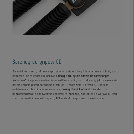
Barendy do gripów ODI
Za każdym razem, gdy nasz sprzęt opiera się o ścianę lub inne powierzchnie, warto
pamiętać, że to końcówki kierownic
dbają o to, by nie doszło do niechcianych
zarysowań
. Mając na uwadze nieszczęśliwe upadki, warto docenić, jak te niewielkie
detale chronią przed potencjalnie ostrymi krawędziami kierownicy. Podczas
pedałowania lub śmigania na rowerze,
pewny chwyt kierownicy
to klucz do
bezpieczeństwa, a odpowiednie końcówki w znaczący sposób na to wpływają. Jeśli
chodzi o jakość i pewność wyboru,
ODI
wychodzi naprzeciw oczekiwaniom.