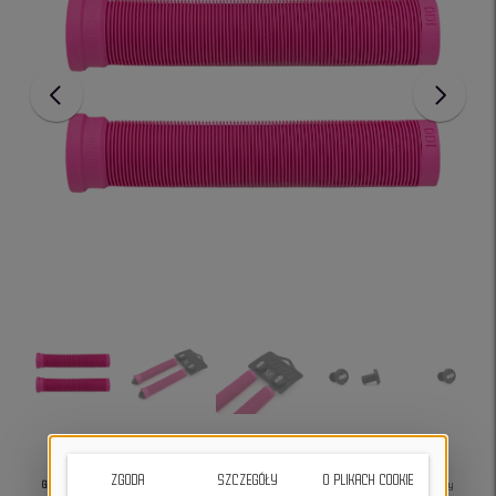
ZGODA
SZCZEGÓŁY
O PLIKACH COOKIE
Gripy ODI Longneck SLX pink
- doskonałe dla entuzjastów BMX i MTB. Gwarantują stabilny