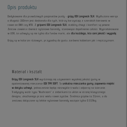
Opis produktu
Dedykowane dla prawdziwych pasjonatów jazdy -
gripy ODI Longneck SLX
. Wydłużona wersja
o długości 160mm jest doskonała dla tych, którzy korzystają z szerokich kierownic w
rowerze BMX czy MTB. Z
gripami ODI Longneck SLX
, stabilny chwyt i komfort są pewne.
Zestaw zawiera również nylonowe barendy, stanowiące dopełnienie całości. Wyprodukowane
w USA, te uchwyty są nie tylko dla fanów marki, ale
dla każdego, kto ceni jakość i wygodę
.
Gripy są w kolorze różowym, przypadną do gustu zarówno kobietom jak i mężczyznom.
Materiał i kształt
Gripy ODI Longneck SLX
wyróżniają się używaniem wysokiej jakości gumy w
opatentowanej mieszance
ODI TPR SOFT
. Ta
unikalna mieszanka gumy zapewnia miękki
w dotyku uchwyt
, jednocześnie będąc niezwykle trwała i odporną na ścieranie.
Tradycyjny wzór typu "Mushroom" z żeberkami to ukłon w stronę klasycznego
designu, ukochanego przez wielu rowerzystów. Średnica gripów to 31mm, a do
zestawu dołączane są lekkie nylonowe barendy ważące tylko 0.019kg.