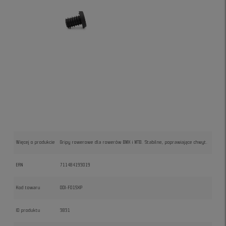
Więcej o produkcie
Gripy rowerowe dla rowerów BMX i MTB. Stabilne, poprawiające chwyt.
EAN
711484193019
Kod towaru
ODI-F01SXP
ID produktu
3831