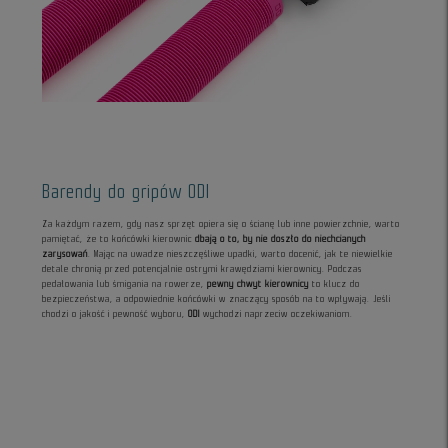
Barendy do gripów ODI
Za każdym razem, gdy nasz sprzęt opiera się o ścianę lub inne powierzchnie, warto
pamiętać, że to końcówki kierownic
dbają o to, by nie doszło do niechcianych
zarysowań
. Mając na uwadze nieszczęśliwe upadki, warto docenić, jak te niewielkie
detale chronią przed potencjalnie ostrymi krawędziami kierownicy. Podczas
pedałowania lub śmigania na rowerze,
pewny chwyt kierownicy
to klucz do
bezpieczeństwa, a odpowiednie końcówki w znaczący sposób na to wpływają. Jeśli
chodzi o jakość i pewność wyboru,
ODI
wychodzi naprzeciw oczekiwaniom.