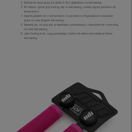
Delikatnie wsuń gripa na około 2-3cm głębokości na kierownicę.
W miejscu, gdzie grip kończy się na kierownicy, umieść dyszę pistoletu od
kompresora.
Uwolnij powietrze z kompresora, co pozwoli na błyskawiczne wsunięcie
gripa na całą długość kierownicy.
Upewnij się, że grip jest prawidłowo zamocowany i równomiernie rozłożony
na całej kierownicy.
Jako finalny krok, użyj gumowego młotka do wbicia barendów w końce
kierownicy.