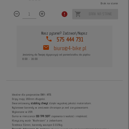
Brak na stanie
remove_circle_outline
add_circle_outline
error
shopping_cart
BRAK NA STANIE
Masz pytanie? Zadzwoń/Napisz
phone
575 444 731
mail
biuro@4-bike.pl
Jesteśmy do Twojej dyspozycji od poniedziałku do piątku
8:00 - 16:00
Idealne dla pasjonatów BMX i MTB.
Gripy mają 160mm długości.
Gwarantowany
stabilny chwyt
dzięki wysokiej jakości materiałom.
Nylonowe barendy w zestawie chroniące przed zarysowaniami.
Wykonane w USA.
Guma w mieszance
ODI TPR SOFT
zapewnia trwałość i miękkość.
Klasyczny wzór "Mushroom" z żeberkami.
Średnica 31mm; barendy ważące 0.019kg.