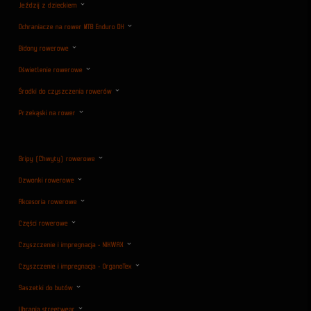
Jeździj z dzieckiem
Ochraniacze na rower MTB Enduro DH
Bidony rowerowe
Oświetlenie rowerowe
Środki do czyszczenia rowerów
Przekąski na rower
Gripy (Chwyty) rowerowe
Dzwonki rowerowe
Akcesoria rowerowe
Części rowerowe
Czyszczenie i impregnacja - NIKWAX
Czyszczenie i impregnacja - OrganoTex
Saszetki do butów
Ubrania streetwear