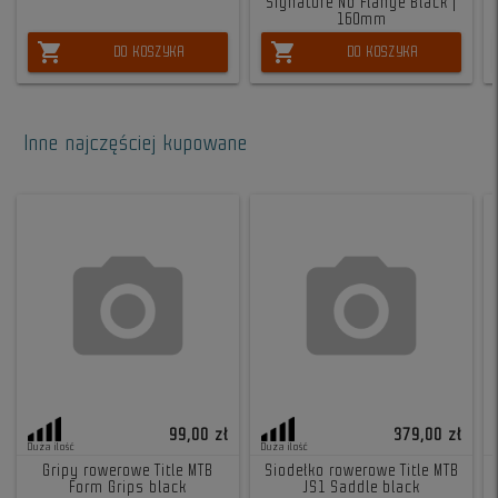
Signature No Flange Black |
160mm
shopping_cart
shopping_cart
DO KOSZYKA
DO KOSZYKA
Inne najczęściej kupowane
99,00 zł
379,00 zł
Duża ilość
Duża ilość
Gripy rowerowe Title MTB
Siodełko rowerowe Title MTB
Form Grips black
JS1 Saddle black