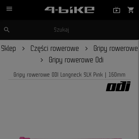
menu
live_tv_
shopping_cart
search
Szukaj
close
Sklep
Części rowerowe
Gripy rowerowe
Gripy rowerowe Odi
Gripy rowerowe ODI Longneck SLX Pink | 160mm