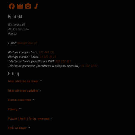
facebook
movie
photo_camera
music_note
Kontakt
Wiślańska 26
43-430 Skoczów
Polska
E-mail:
biuro@4-bike.pl
Obsługa klienta - biuro:
575 444 731
Obsługa klienta - Dawid:
33 300 33 15
Telefon do Tomka (współpraca B2B):
505 002 401
Telefon na pracownie (doradztwo w oklejaniu rowerów):
33 300 33 97
Grupy
Folie ochronne na rower
Folie ochronne ozdobne
Błotniki rowerowe
Rowery
Plecaki | Nerki | Torby rowerowe
Kaski na rower