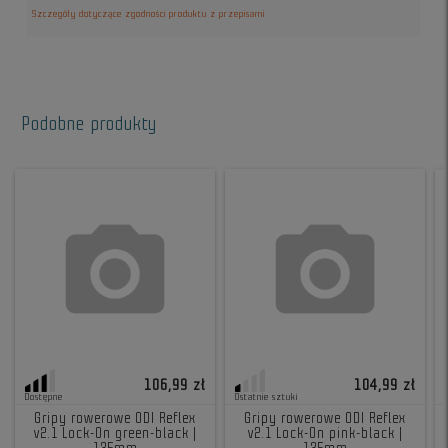
Szczegóły dotyczące zgodności produktu z przepisami
Podobne produkty
106,99 zł
104,99 zł
Dostępne
Ostatnie sztuki
Gripy rowerowe ODI Reflex
Gripy rowerowe ODI Reflex
v2.1 Lock-On green-black |
v2.1 Lock-On pink-black |