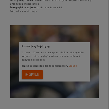
Barendy dołączone do zestawu
chronią przed ostrymi krawędziami kierownicy i
zwiększają pewność chwytu.
Pewny wybór oraz jakość
dzięki renomie marki ODI.
Gripy w kolorze różowym.
Potrzebujemy Twojej zgody
Ta zawartość jest dostarczana przez YouTube. W przypadku
aktywacji treści mogą być przetwarzane dane osobowe i
ustawiane pliki cookies.
Możesz zobaczyc film także bezpośrednio w
YouTube
AKCEPTUJĘ