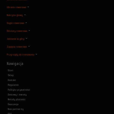
Ubrania rowerowe
Nakrycia głowy
Gogle rowerowe
Oklulary rowerowe
Jedzenie w góry
Zapięcia rowerowe
Przyrządy do trenowania
Nawigacja
Start
Sklep
Kontakt
Regulamin
Polityka prywatności
Dostawy i zwroty
Metody płatności
Gwarancja
Nasi partnerzy