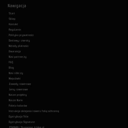
Nawigacja
Start
Sklep
Kontakt
Regulamin
Polityka prywatności
Dostawy i zwroty
Metody płatności
Gwarancja
Nasi partnerzy
F&Q
Blog
Nasi riderzy
Miejscówki
Zawody rowerowe
Jamy rowerowe
Nasze projekty
Nasze Marki
Paleta kolorów
Instrukcja oklejania roweru folią ochronną
Dystrybucja Title
Dystrybucja Signature
ZOKAHALL Streaming 4-bike.pl