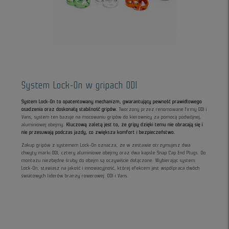
System Lock-On w gripach ODI
System Lock-On to opatentowany mechanizm, gwarantujący pewność prawidłowego
osadzenia oraz doskonałą stabilność gripów.
Tworzony przez renomowane firmy ODI i
Vans, system ten bazuje na mocowaniu gripów do kierownicy za pomocą podwójnej,
aluminiowej obejmy.
Kluczową zaletą jest to, że gripy dzięki temu nie obracają się i
nie przesuwają podczas jazdy, co zwiększa komfort i bezpieczeństwo.
Zakup gripów z systemem Lock-On oznacza, że w zestawie otrzymujesz dwa
chwyty marki ODI, cztery aluminiowe obejmy oraz dwa kapsle Snap Cap End Plugs. Do
montażu niezbędne śruby do obejm są oczywiście dołączone. Wybierając system
Lock-On, stawiasz na jakość i innowacyjność, której efektem jest współpraca dwóch
światowych liderów branży rowerowej: ODI i Vans.