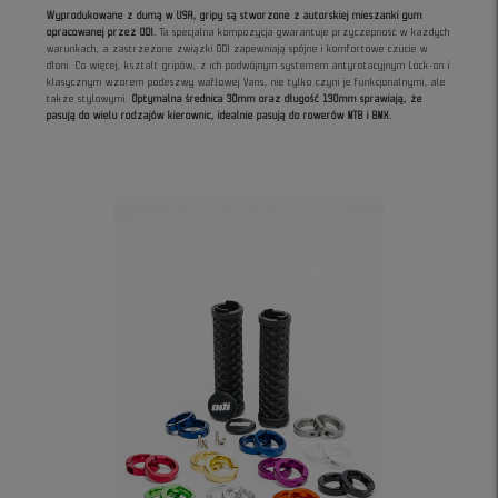
Wyprodukowane z dumą w USA, gripy są stworzone z autorskiej mieszanki gum
opracowanej przez ODI.
Ta specjalna kompozycja gwarantuje przyczepność w każdych
warunkach, a zastrzeżone związki ODI zapewniają spójne i komfortowe czucie w
dłoni. Co więcej, kształt gripów, z ich podwójnym systemem antyrotacyjnym Lock-on i
klasycznym wzorem podeszwy waflowej Vans, nie tylko czyni je funkcjonalnymi, ale
także stylowymi.
Optymalna średnica 30mm oraz długość 130mm sprawiają, że
pasują do wielu rodzajów kierownic, idealnie pasują do rowerów MTB i BMX.