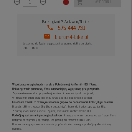
remove_circle_outline
add_circle_outline
error
shopping_cart_off
WYCOFANY
Masz pytanie? Zadzwoń/Napisz
phone
575 444 731
mail
biuro@4-bike.pl
Jesteśmy do Twojej dyspozycji od poniedziałku do piątku
8:00 - 16:00
Współpraca oryginalnych marek z Południowej Kalifornii - ODI i Vans.
Unikalny wzór podeszwy Vans zapewniający wyjątkową przyczepność.
Zaprojektowane dla optymalnej kontroli i pewności podczas jazdy.
W zestawie gripy oraz barendy Snap Cap dla dopełnienia całości.
Fioletowe zaciski z czarnym kolorem gripów do dopasowania kolorystyki roweru.
Długość 130mm; waga 68g (bez dodatków); barendy i gripstopy ważą 38g.
Z dumą stworzone z ekskluzywnej mieszanki materiałowej ODI.
Podwójny system antyrotacyjny Lock-on
i klasyczny wzór podeszwy waflowej Vans.
Optymalne wymiary sprawiają, że pasują do rowerów MTB i BMX.
Opatentowany system mocowania gripów do kierownicy z podwójną aluminiową
obejmą.