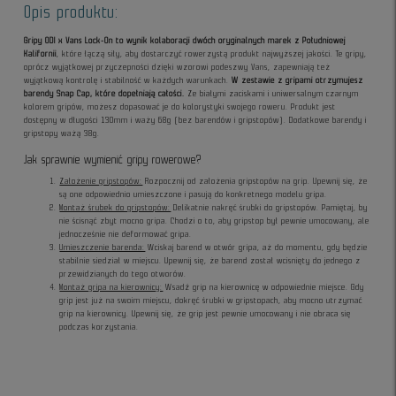
Opis produktu:
Gripy ODI x Vans Lock-On to wynik kolaboracji dwóch oryginalnych marek z Południowej
Kalifornii
, które łączą siły, aby dostarczyć rowerzystą produkt najwyższej jakości. Te gripy,
oprócz wyjątkowej przyczepności dzięki wzorowi podeszwy Vans, zapewniają też
wyjątkową kontrolę i stabilność w każdych warunkach.
W zestawie z gripami otrzymujesz
barendy Snap Cap, które dopełniają całości.
Ze białymi zaciskami i uniwersalnym czarnym
kolorem gripów, możesz dopasować je do kolorystyki swojego roweru. Produkt jest
dostępny w długości 130mm i waży 68g (bez barendów i gripstopów). Dodatkowe barendy i
gripstopy ważą 38g.
Jak sprawnie wymienić gripy rowerowe?
Założenie gripstopów:
Rozpocznij od założenia gripstopów na grip. Upewnij się, że
są one odpowiednio umieszczone i pasują do konkretnego modelu gripa.
Montaż śrubek do gripstopów:
Delikatnie nakręć śrubki do gripstopów. Pamiętaj, by
nie ścisnąć zbyt mocno gripa. Chodzi o to, aby gripstop był pewnie umocowany, ale
jednocześnie nie deformować gripa.
Umieszczenie barenda:
Wciskaj barend w otwór gripa, aż do momentu, gdy będzie
stabilnie siedział w miejscu. Upewnij się, że barend został wcisnięty do jednego z
przewidzianych do tego otworów.
Montaż gripa na kierownicy:
Wsadź grip na kierownicę w odpowiednie miejsce. Gdy
grip jest już na swoim miejscu, dokręć śrubki w gripstopach, aby mocno utrzymać
grip na kierownicy. Upewnij się, że grip jest pewnie umocowany i nie obraca się
podczas korzystania.