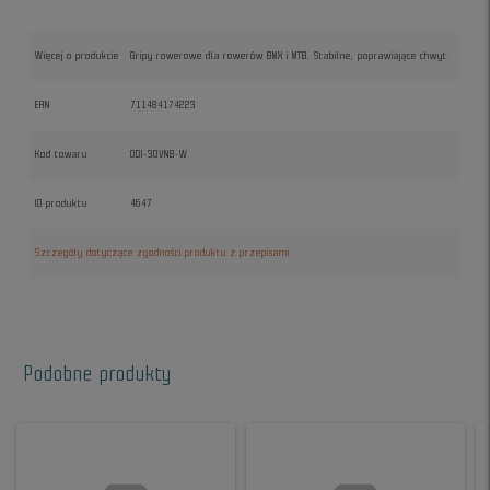
Więcej o produkcie
Gripy rowerowe dla rowerów BMX i MTB. Stabilne, poprawiające chwyt.
EAN
711484174223
Kod towaru
ODI-30VNB-W
ID produktu
4647
Szczegóły dotyczące zgodności produktu z przepisami
Podobne produkty