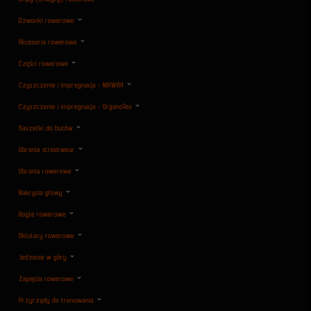
Dzwonki rowerowe
Akcesoria rowerowe
Części rowerowe
Czyszczenie i impregnacja - NIKWAX
Czyszczenie i impregnacja - OrganoTex
Saszetki do butów
Ubrania streetwear
Ubrania rowerowe
Nakrycia głowy
Gogle rowerowe
Oklulary rowerowe
Jedzenie w góry
Zapięcia rowerowe
Przyrządy do trenowania