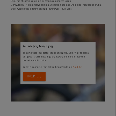
Gripy nie obracają się ani nie przesuwają podczas jazdy.
2 chwyty ODI, 4 aluminiowe obejmy, 2 kapsle Snap Cap End Plugs i niezbędne śruby.
Efekt współpracy liderów branży rowerowej - ODI i Vans.
Potrzebujemy Twojej zgody
Ta zawartość jest dostarczana przez YouTube. W przypadku
aktywacji treści mogą być przetwarzane dane osobowe i
ustawiane pliki cookies.
Możesz zobaczyc film także bezpośrednio w
YouTube
AKCEPTUJĘ