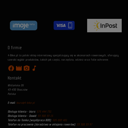
O firmie
4-Bike.pl to polski sklep internetowy specjalizujący się w akcesoriach rowerowych, oferujący
szeroki wybór produktów, takich jak części, narzędzia, odzież oraz folie ochronne.
facebook
movie
photo_camera
music_note
Kontakt
Wiślańska 26
43-430 Skoczów
Polska
E-mail:
biuro@4-bike.pl
Obsługa klienta - biuro:
575 444 731
Obsługa klienta - Dawid:
33 300 33 15
Telefon do Tomka (współpraca B2B):
505 002 401
Telefon na pracownie (doradztwo w oklejaniu rowerów):
33 300 33 97