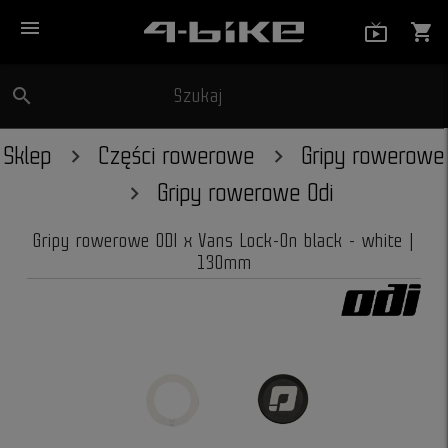
menu
live_tv_
shopping_cart
search
Szukaj
close
Sklep
Części rowerowe
Gripy rowerowe
Gripy rowerowe Odi
Gripy rowerowe ODI x Vans Lock-On black - white |
130mm