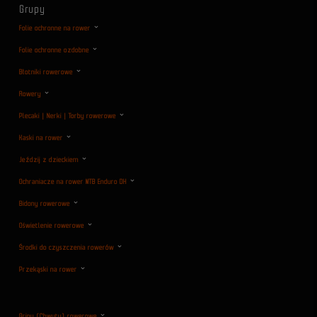
Grupy
Folie ochronne na rower
Folie ochronne ozdobne
Błotniki rowerowe
Rowery
Plecaki | Nerki | Torby rowerowe
Kaski na rower
Jeździj z dzieckiem
Ochraniacze na rower MTB Enduro DH
Bidony rowerowe
Oświetlenie rowerowe
Środki do czyszczenia rowerów
Przekąski na rower
Gripy (Chwyty) rowerowe