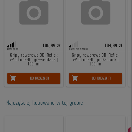
106,99 zł
104,99 zł
Dostępne
Ostatnie sztuki
Gripy rowerowe ODI Reflex
Gripy rowerowe ODI Reflex
v2.1 Lock-On green-black |
v2.1 Lock-On pink-black |
135mm
135mm
shopping_cart
shopping_cart
DO KOSZYKA
DO KOSZYKA
Najczęściej kupowane w tej grupie