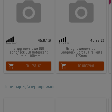
45,87 zł
40,98 zł
Duża ilość
Duża ilość
Gripy rowerowe ODI
Gripy rowerowe ODI
Longneck SLX Iridescent
Longneck Soft FL Fire Red |
Purple | 160mm
135mm
shopping_cart
shopping_cart
DO KOSZYKA
DO KOSZYKA
Inne najczęściej kupowane