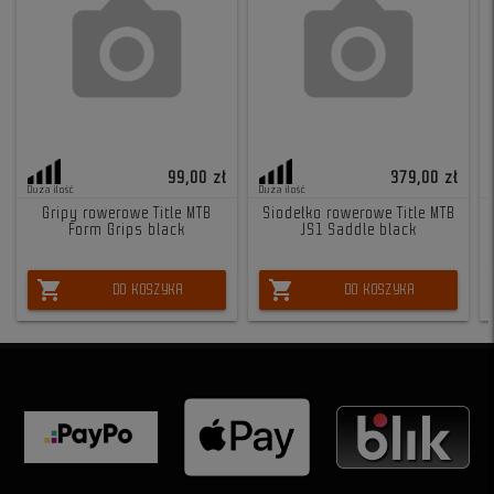
99,00 zł
379,00 zł
Duża ilość
Duża ilość
Gripy rowerowe Title MTB
Siodełko rowerowe Title MTB
Form Grips black
JS1 Saddle black
shopping_cart
shopping_cart
DO KOSZYKA
DO KOSZYKA