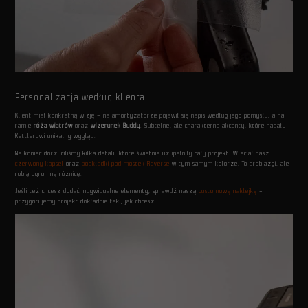
Personalizacja według klienta
Klient miał konkretną wizję – na amortyzatorze pojawił się napis według jego pomysłu, a na
ramie
róża wiatrów
oraz
wizerunek Buddy
. Subtelne, ale charakterne akcenty, które nadały
Kettlerowi unikalny wygląd.
Na koniec dorzuciliśmy kilka detali, które świetnie uzupełniły cały projekt. Wleciał nasz
czerwony kapsel
oraz
podkładki pod mostek Reverse
w tym samym kolorze. To drobiazgi, ale
robią ogromną różnicę.
Jeśli też chcesz dodać indywidualne elementy, sprawdź naszą
customową naklejkę
–
przygotujemy projekt dokładnie taki, jak chcesz.