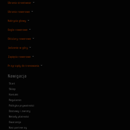
Ubrania streetwear
Ubrania rowerowe
Nakrycia głowy
Gogle rowerowe
Oklulary rowerowe
Jedzenie w góry
Zapięcia rowerowe
Przyrządy do trenowania
Nawigacja
Start
Sklep
Kontakt
Regulamin
Polityka prywatności
Dostawy i zwroty
Metody płatności
Gwarancja
Nasi partnerzy