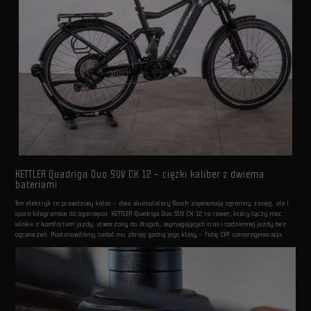
KETTLER Quadriga Duo SUV CX 12 – ciężki kaliber z dwiema
bateriami
Ten elektryk to prawdziwy kolos – dwa akumulatory Bosch zapewniają ogromny zasięg, ale i
sporo kilogramów do ogarnięcia. KETTLER Quadriga Duo SUV CX 12 to rower, który łączy moc
silnika z komfortem jazdy, stworzony do długich, wymagających tras i codziennej jazdy bez
ograniczeń. Postanowiliśmy nadać mu zbroję godną jego klasy – folię CPF samoregeneracja.