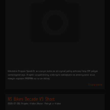
Kilkuletni Propain Spindrift w szarym kolorze otrzymał pełną ochronę folią CPF połysk
samoregeneracja. Projekt uzupełniliśmy srebrnymi naklejkami na amortyzator oraz
nowym napisem PROPAIN na rurze dolnej.
Czytaj więcej
NS Bikes Decade V3 Short
2026-07-08
| Projekt 4-bike |
Autor: Patryk z 4-bike