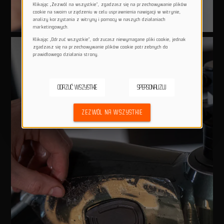
Klikając „Zezwól na wszystkie”, zgadzasz się na przechowywanie plików
cookie na swoim urządzeniu w celu usprawnienia nawigacji w witrynie,
analizy korzystania z witryny i pomocy w naszych działaniach
marketingowych.
Klikając „Odrzuć wszystkie”, odrzucasz niewymagane pliki cookie, jednak
zgadzasz się na przechowywanie plików cookie potrzebnych do
prawidłowego działania strony.
ODRZUĆ WSZYSTKIE
SPERSONALIZUJ
ZEZWÓL NA WSZYSTKIE