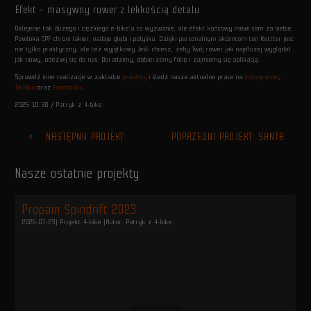
Efekt – masywny rower z lekkością detalu
Oklejenie tak dużego i ciężkiego e-bike’a to wyzwanie, ale efekt końcowy mówi sam za siebie.
Powłoka CPF chroni lakier, nadaje głębi i połysku. Dzięki personalnym akcentom ten Kettler jest
nie tylko praktyczny, ale też wyjątkowy.Jeśli chcesz, żeby Twój rower jak najdłużej wyglądał
jak nowy, odezwij się do nas. Doradzimy, dobierzemy folię i zajmiemy się aplikacją.
Sprawdź inne realizacje w zakładce
projekty
i śledź nasze aktualne prace na
Instagramie
,
TikToku
oraz
Facebooku
.
2025-10-30
/
Patryk z 4-bike
NASTĘPNY PROJEKT:
POPRZEDNI PROJEKT: SANTA
chevron_left
CANYON TORQUE
CRUZ V10 CZERŃ Z
Nasze ostatnie projekty
DODATKIEM RÓŻU
navigate_next
Propain Spindrift 2023
2026-07-23
| Projekt 4-bike |
Autor: Patryk z 4-bike