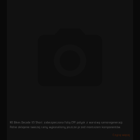
NS Bikes Decade V3 Short zabezpieczona folią CPF połysk z warstwą samoregeneracji.
Pełne oklejenie świeżej ramy wykonaliśmy jeszcze przed montażem komponentów.
Czytaj więcej