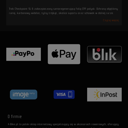
Trek Checkpoint SL 6 zabezpieczony samoregenerującą folią CPF połysk. Ochroną objęliśmy
ramę, karbonowy widelec, tylny trójkąt, okolice suportu oraz schowek w dolnej rurze.
Czytaj więcej
O firmie
4-Bike.pl to polski sklep internetowy specjalizujący się w akcesoriach rowerowych, oferujący