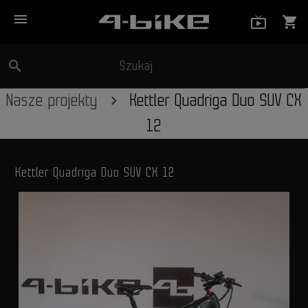
menu
live_tv_
shopping_cart
search
Szukaj
close
Nasze projekty
Kettler Quadriga Duo SUV CX
12
Kettler Quadriga Duo SUV CX 12