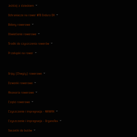
Jeździj z dzieckiem
Ochraniacze na rower MTB Enduro DH
Bidony rowerowe
Oświetlenie rowerowe
Środki do czyszczenia rowerów
Przekąski na rower
Gripy (Chwyty) rowerowe
Dzwonki rowerowe
Akcesoria rowerowe
Części rowerowe
Czyszczenie i impregnacja - NIKWAX
Czyszczenie i impregnacja - OrganoTex
Saszetki do butów