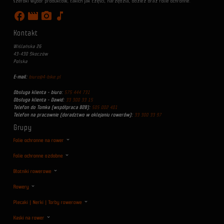
szeroki wybór produktów, takich jak części, narzędzia, odzież oraz folie ochronne.
facebook
movie
photo_camera
music_note
Kontakt
Wiślańska 26
43-430 Skoczów
Polska
E-mail:
biuro@4-bike.pl
Obsługa klienta - biuro:
575 444 731
Obsługa klienta - Dawid:
33 300 33 15
Telefon do Tomka (współpraca B2B):
505 002 401
Telefon na pracownie (doradztwo w oklejaniu rowerów):
33 300 33 97
Grupy
Folie ochronne na rower
Folie ochronne ozdobne
Błotniki rowerowe
Rowery
Plecaki | Nerki | Torby rowerowe
Kaski na rower